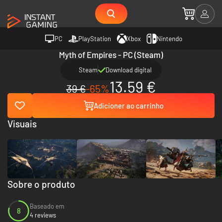
PC
PlayStation
Xbox
Nintendo
Myth of Empires - PC (Steam)
Steam
Download digital
13.59 €
39 €
-65%
Adicioner ao carrinho
Visuais
Sobre o produto
Baseado em
8
4 reviews