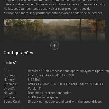
paisagens diversas, ecologias ricas e culturas variadas. Com a adição dos
Hellas, você também pode desenvolver seus próprios traços de
civilização e mergulhar profundamente nas áreas onde você se destaca.
Configurações
mínimo
*
Construa seu próprio império do zero
OS *:
Requires 64-bit processor and operating system Operating
Myth of Empires apresenta jogabilidade sandbox com um alto grau de
Processor:
Intel Core i5-4430 / AMD FX-6300
liberdade. Os estilos muito diferentes de armas, armaduras e edifícios de
Memory:
8 GB RAM
várias civilizações somam mais de 1300 receitas de artesanato,
Graphics:
NVIDIA GeForce GTX 960 2GB / AMD Radeon R7 370 2GB
permitindo-lhe a liberdade máxima na construção do seu próprio império.
DirectX:
Version 11
Network:
Broadband Internet connection
Storage:
85 GB available space
Sound Card:
DirectX compatible sound card with the latest drivers