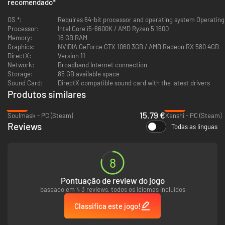
recomendado
*
OS *:
Requires 64-bit processor and operating system Operating
Processor:
Intel Core i5-6600K / AMD Ryzen 5 1600
Memory:
16 GB RAM
Graphics:
NVIDIA GeForce GTX 1060 3GB / AMD Radeon RX 580 4GB
Recrute NPCs, Dome a vida selvagem
DirectX:
Version 11
Network:
Broadband Internet connection
Domine e recrute NPCs, cavalos, animais grandes e pequenos e Lordes
Storage:
85 GB available space
das Bestas de elite. Os sistemas profundos de domação e reprodução do
Sound Card:
DirectX compatible sound card with the latest drivers
Myth of Empires permitem que você cultive um exército de homens e
Produtos similares
bestas que irão ajudá-lo com combate e transporte, e ajudá-lo em sua
-47%
-72%
jornada para se tornar imperador.
15.79 €
Soulmask - PC (Steam)
Kenshi - PC (Steam)
Reviews
Todas as línguas
8
Pontuação de review do jogo
baseado em 4 3 reviews, todos os idiomas incluídos
Classifica este jogo!
Lute batalhas épicas em terra, ar e mar