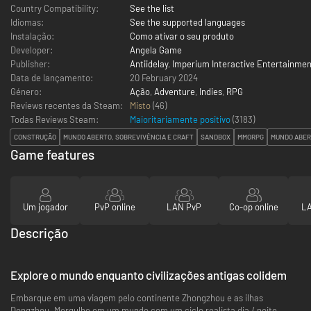
Country Compatibility:
See the list
Idiomas:
See the supported languages
Instalação:
Como ativar o seu produto
Developer:
Angela Game
Publisher:
Antiidelay
,
Imperium Interactive Entertainmen
Data de lançamento:
20 February 2024
Género:
Ação
,
Adventure
,
Indies
,
RPG
Reviews recentes da Steam:
Misto
(46)
Todas Reviews Steam:
Maioritariamente positivo
(
3183
)
CONSTRUÇÃO
MUNDO ABERTO, SOBREVIVÊNCIA E CRAFT
SANDBOX
MMORPG
MUNDO ABE
Game features
Um jogador
PvP online
LAN PvP
Co-op online
LA
Descrição
Explore o mundo enquanto civilizações antigas colidem
Embarque em uma viagem pelo continente Zhongzhou e as ilhas
Dongzhou. Mergulhe em um mundo com um ciclo realista dia / noite,