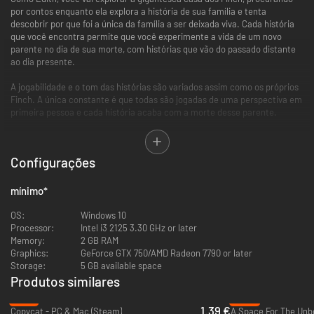
por contos enquanto ela explora a história de sua família e tenta
descobrir por que foi a única da família a ser deixada viva. Cada história
que você encontra permite que você experimente a vida de um novo
parente no dia de sua morte, com histórias que vão do passado distante
ao dia presente.
A jogabilidade e o tom das histórias são variados assim como os próprios
Finch. A única constante é que todas são jogadas de uma perspectiva em
primeira pessoa e cada história acaba com a morte desse parente.
Ao fim, ele é um jogo sobre como é ser humilde e ficar maravilhado com o
imenso e desconhecido mundo ao nosso redor.
Configurações
Criado pela Giant Sparrow, a equipe por trás do jogo de pintura em
primeira pessoa
The Unfinished Swan
.
mínimo
*
OS:
Windows 10
Processor:
Intel i3 2125 3.30 GHz or later
Memory:
2 GB RAM
Graphics:
GeForce GTX 750/AMD Radeon 7790 or later
Storage:
5 GB available space
Produtos similares
-91%
-80%
1.39 €
Copycat - PC & Mac (Steam)
A Space For The Unb