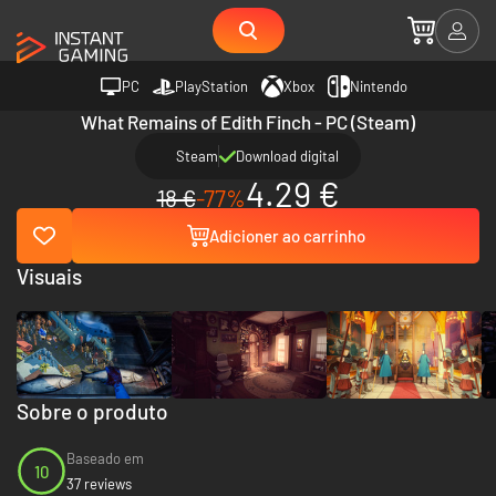
PC
PlayStation
Xbox
Nintendo
What Remains of Edith Finch - PC (Steam)
Steam
Download digital
4.29 €
18 €
-77%
Adicioner ao carrinho
Visuais
Sobre o produto
Baseado em
10
37 reviews