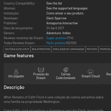
Country Compatibility:
See the list
Idiomas:
See the supported languages
Instalação:
Como ativar o seu produto
Developer:
Giant Sparrow
Publisher:
Annapurna Interactive
Data de lançamento:
24 April 2017
Género:
Adventure
,
Indies
Reviews recentes da Steam:
Super positivo
(714)
Todas Reviews Steam:
Muito positivo
(
52100
)
HISTÓRIA EXCELENTE
BOA ATMOSFERA
SIMULADOR DE CAMINHADAS
MISTÉRIO
PRIMEIRA
Game features
Proezas do
Cartas
Re
Um jogador
Steam Cloud
Steam
Colecionáveis
Descrição
What Remains of Edith Finch
é uma coleção de contos estranhos sobre
uma família na propriedade Washington.
Como Edith, você vai explorar a gigantesca casa dos Finch, procurando