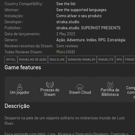
Country Compatibility:
See the list
Idiomas:
See the supported languages
Instalação:
Como ativar o seu produto
Developer:
straka.studio
Publisher:
straka.studio
,
SUPERHOT PRESENTS
Data de lançamento:
2 May 2022
Género:
Ação
,
Adventure
,
Indies
,
RPG
,
Estratégia
Reviews recentes da Steam:
Sem reviews
Todas Reviews Steam:
Misto
(
459
)
DIFÍCIL
ROGUELIKE DE AÇÃO
SOULSLIKE
DUNGEON CRAWLER
ROGUELITE
RPG
FRENÉ
Game features
Comp
Proezas do
Partilha de
Um jogador
Steam Cloud
com
Steam
Biblioteca
Descrição
Desperte na pele de um viajante solitário no misterioso mundo de Loot
River.
Faça amizade com Iphis. Lute. Alcance o Santuário Opulento. Controle o