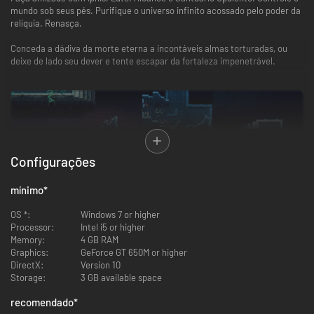
mundo sob seus pés. Purifique o universo infinito acossado pelo poder da
relíquia. Renasça.
Conceda a dádiva da morte eterna a incontáveis almas torturadas, ou
deixe de lado seu dever e tente escapar da fortaleza impenetrável.
Configurações
mínimo
*
OS *:
Windows 7 or higher
Processor:
Intel i5 or higher
Memory:
4 GB RAM
Graphics:
GeForce GT 650M or higher
Domine armas formidáveis. Aprenda o verdadeiro poder da magia.
DirectX:
Version 10
Atrapalhe os inimigos.
Storage:
3 GB available space
Combine armaduras, runas, elmos e talismãs poderosos para alterar
recomendado
*
profundamente as táticas de combate e aprimorar sua estratégia.