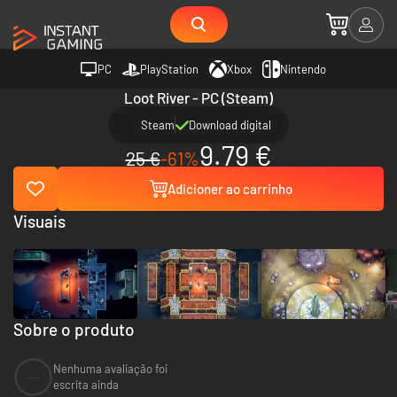
PC
PlayStation
Xbox
Nintendo
Loot River - PC (Steam)
Steam
Download digital
9.79 €
25 €
-61%
Adicioner ao carrinho
Visuais
Sobre o produto
Nenhuma avaliação foi
--
escrita ainda