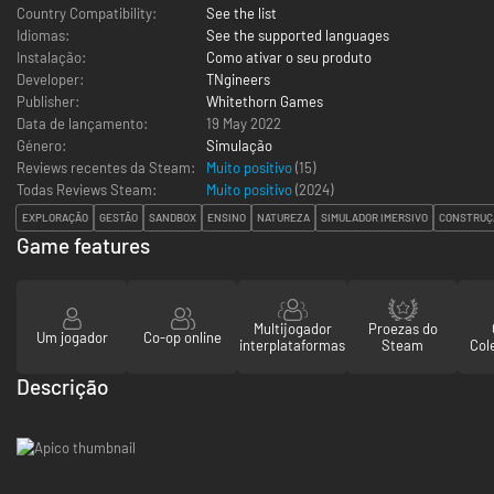
Country Compatibility:
See the list
Idiomas:
See the supported languages
Instalação:
Como ativar o seu produto
Developer:
TNgineers
Publisher:
Whitethorn Games
Data de lançamento:
19 May 2022
Género:
Simulação
Reviews recentes da Steam:
Muito positivo
(15)
Todas Reviews Steam:
Muito positivo
(
2024
)
EXPLORAÇÃO
GESTÃO
SANDBOX
ENSINO
NATUREZA
SIMULADOR IMERSIVO
CONSTRUÇ
Game features
Multijogador
Proezas do
Um jogador
Co-op online
interplataformas
Steam
Col
Descrição