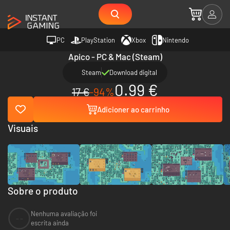
PC
PlayStation
Xbox
Nintendo
Apico - PC & Mac (Steam)
Steam
Download digital
0.99 €
17 €
-94%
Adicioner ao carrinho
Visuais
Sobre o produto
Nenhuma avaliação foi
--
escrita ainda