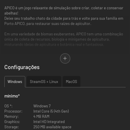
APICO é um jogo relaxante de simulação sobre criar, coletar e conservar
abelhas!
Deixe seu trabalho chato da cidade para trás e volte para sua família em
Porto APICO, para restaurar suas raízes de apicultor.
Em uma variedade de biomas exuberantes, APICO tem uma combinação
única de coleta de recursos, biologia e minigames de apicultura,
misturando ideias de apicultura e botânica real e fantasiosa.
Em sua jornada você irá redescobrir espécies perdidas, cruzar novas
abelhas e ajudar a repovoar as ilhas.
Configurações
Windows
SteamOS + Linux
MacOS
mínimo
*
Viva seus sonhos mais absurdos de apicultura - livre de picadas!
OS *:
Minigames exclusivos de criação e apicultura que movimentam o
Windows 7
Processor:
jogo
Intel Core i5 (4th Gen)
Memory:
Cruze diferentes abelhas para descobrir mais de 30 novas espécies
4 MB RAM
Graphics:
Crie e venda mel, Apicola, e outros produtos de apicultura
Intel HD Integrated
Storage:
Restaure espécies perdidas, e devolva-as para a natureza
250 MB available space