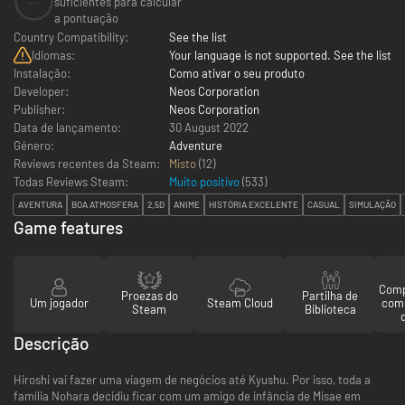
--
suficientes para calcular
a pontuação
Country Compatibility:
See the list
Idiomas:
Your language is not supported. See the list
Instalação:
Como ativar o seu produto
Developer:
Neos Corporation
Publisher:
Neos Corporation
Data de lançamento:
30 August 2022
Género:
Adventure
Reviews recentes da Steam:
Misto
(12)
Todas Reviews Steam:
Muito positivo
(
533
)
AVENTURA
BOA ATMOSFERA
2,5D
ANIME
HISTÓRIA EXCELENTE
CASUAL
SIMULAÇÃO
Game features
Comp
Proezas do
Partilha de
Um jogador
Steam Cloud
com
Steam
Biblioteca
Descrição
Hiroshi vai fazer uma viagem de negócios até Kyushu. Por isso, toda a
família Nohara decidiu ficar com um amigo de infância de Misae em