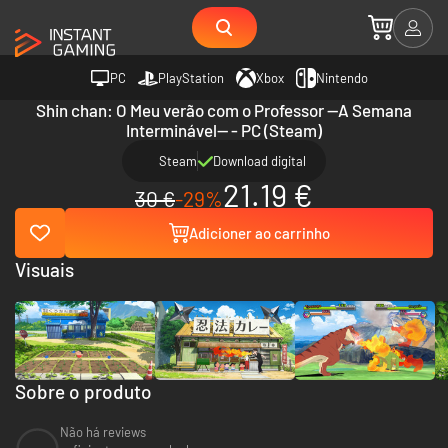
PC
PlayStation
Xbox
Nintendo
Shin chan: O Meu verão com o Professor —A Semana
Interminável— - PC (Steam)
Steam
Download digital
21.19 €
30 €
-29%
Adicioner ao carrinho
Visuais
Sobre o produto
Não há reviews