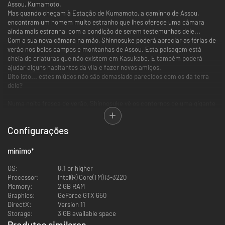
Assou, Kumamoto.
Mas quando chegam à Estação de Kumamoto, a caminho de Assou,
encontram um homem muito estranho que lhes oferece uma câmara
ainda mais estranha, com a condição de serem testemunhas dele...
Com a sua nova câmara na mão, Shinnosuke poderá apreciar as férias de
verão nos belos campos e montanhas de Assou. Esta paisagem está
cheia de criaturas que não existem em Kasukabe. E também poderá
ajudar alguns habitantes da vila e fazer novos amigos.
Dito isto... estes miúdos não são demasiado parecidos com os da terra
dele?
Numa noite fresca de verão, Shinnosuke vê os contornos de uma gigante
criatura em contraste com a luz da lua cheia. Junto à criatura, está um
homem estranho com um bizarro sorriso.
Configurações
É o mesmo homem estranho que lhe deu a câmara na estação...
Ele diz que se chama "Professor Akuno". Depois deste encontro,
acontecem coisas cada vez mais estranhas em Assou...
mínimo
*
Férias de Verão
OS:
8.1 or higher
Processor:
Intel(R) Core(TM) i3-3220
Exercício matinal em Assou
Memory:
2 GB RAM
Graphics:
GeForce GTX 650
DirectX:
Version 11
Storage:
3 GB available space
Produtos similares