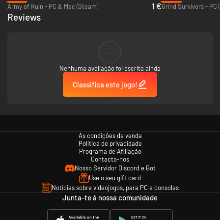
1 €
- Elementos estratégicos: troque de aeronave na hora certa para
Army of Ruin - PC & Mac (Steam)
Grind Survivors - PC
sobreviver às ondas de balas.
Reviews
- Unidades secretas com poder enorme.
- Modo Desafio para competir pela maior pontuação contra seus amigos.
- Placar de líderes on-line para que você eleve o nível de sua habilidade no
--
jogo.
Nenhuma avaliação foi escrita ainda
Classifica este jogo!
As condições de venda
Política de privacidade
Programa de Afiliação
Contacta-nos
Nosso Servidor Discord e Bot
Use o seu gift card
Notícias sobre videojogos, para PC e consolas
Junta-te à nossa comunidade