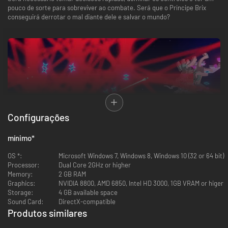
pouco de sorte para sobreviver ao combate. Será que o Príncipe Brix
conseguirá derrotar o mal diante dele e salvar o mundo?
Configurações
mínimo
*
OS *:
Microsoft Windows 7, Windows 8, Windows 10 (32 or 64 bit)
Processor:
Dual Core 2GHz or higher
Memory:
2 GB RAM
Graphics:
NVIDIA 8800, AMD 6850, Intel HD 3000, 1GB VRAM or higer
Características do jogo:
Storage:
4 GB available space
- Sistema de fusão para combinar aeronaves que aparecem
Sound Card:
DirectX-compatible
aleatoriamente.
Produtos similares
- Sistema de aprimoramento em que você ganha experiência para
fortalecer sua aeronave.
-87%
-46%