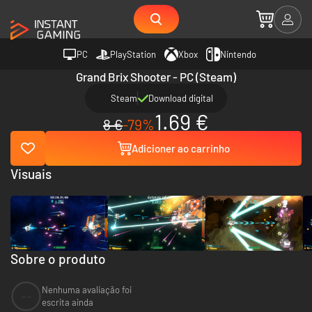
PC
PlayStation
Xbox
Nintendo
Grand Brix Shooter - PC (Steam)
Steam
Download digital
1.69 €
8 €
-79%
Adicioner ao carrinho
Visuais
Sobre o produto
Nenhuma avaliação foi
--
escrita ainda