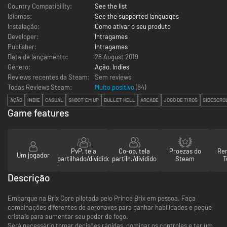
Country Compatibility:
See the list
Idiomas:
See the supported languages
Instalação:
Como ativar o seu produto
Developer:
Intragames
Publisher:
Intragames
Data de lançamento:
28 August 2019
Género:
Ação
,
Indies
Reviews recentes da Steam:
Sem reviews
Todas Reviews Steam:
Muito positivo
(
84
)
AÇÃO
INDIE
CASUAL
SHOOT 'EM UP
BULLET HELL
ARCADE
JOGO DE TIROS
SIDESCRO
Game features
PvP, tela
Co-op, tela
Proezas do
Re
Um jogador
partilhado/dividido
partilh./dividido
Steam
T
Descrição
Embarque na Brix Core pilotada pelo Prince Brix em pessoa. Faça
combinações diferentes de aeronaves para ganhar habilidades e pegue
cristais para aumentar seu poder de fogo.
Será necessário tomar decisões rápidas, dominar os controles e ter um