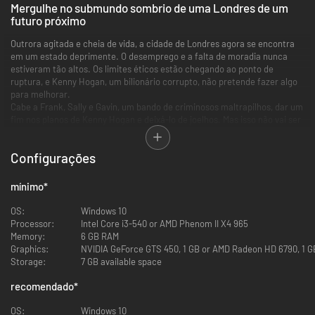
Mergulhe no submundo sombrio de uma Londres de um
futuro próximo
Outrora agitada e cheia de vida, a cidade de Londres agora se encontra
em um estado deprimente. O desemprego e a falta de moradia nunca
estiveram tão altos. Os limites éticos estão chegando ao ponto de
ruptura, e Kenny Hogan, um bilionário corrupto, não pretende fazer algo
para melhorar.
Cabe a Frank, Sally e Gavin, um bando de criminosos maltrapilhos, dar um
fim nos planos de Kenny Hogan e deixá-lo de joelhos. Mas isso não vai ser
uma tarefa fácil, e eles terão que enfrentar inúmeros obstáculos pelo
caminho...
Configurações
Perca-se em uma história sombria e distópica
mínimo
*
Mergulhe em um mundo árduo e realista com uma história totalmente
narrada. Passe por cenários surpreendentes desenhados à mão, veja
OS:
Windows 10
cenas cinematográficas em 2D e sequências inspiradas pelas histórias
Processor:
Intel Core i3-540 or AMD Phenom II X4 965
em quadrinhos, além de ganchos que vão fazer você levantar da cadeira.
Memory:
6 GB RAM
Graphics:
NVIDIA GeForce GTS 450, 1 GB or AMD Radeon HD 6790, 1 G
Storage:
7 GB available space
recomendado
*
OS:
Windows 10