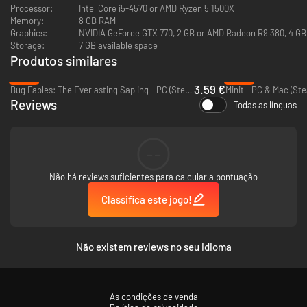
Processor:
Intel Core i5-4570 or AMD Ryzen 5 1500X
Memory:
8 GB RAM
Graphics:
NVIDIA GeForce GTX 770, 2 GB or AMD Radeon R9 380, 4 GB
Storage:
7 GB available space
Enigmas que farão você coçar a cabeça
Produtos similares
Explore cada sala e resolva uma combinação de enigmas de observação,
-82%
-89%
dedução e inventário para progredir em sua missão. Procure pistas,
3.59 €
Bug Fables: The Everlasting Sapling - PC (Steam)
Minit - PC & Mac (St
invada terminais, arrombe uma porta (ou duas) e coloque sua inteligência
Reviews
Todas as línguas
à prova em desafios únicos de cada "herói".
--
Não há reviews suficientes para calcular a pontuação
Classifica este jogo!
Estiloso combate em turnos inspirado pelas histórias em
Não existem reviews no seu idioma
quadrinhos
Enfrente seus adversários em batalhas estilosas e cinematográficas ao
melhor estilo dos RPGs. Cada membro da equipe possui um conjunto
único de habilidades, além de suas próprias forças e fraquezas. Planeje
As condições de venda