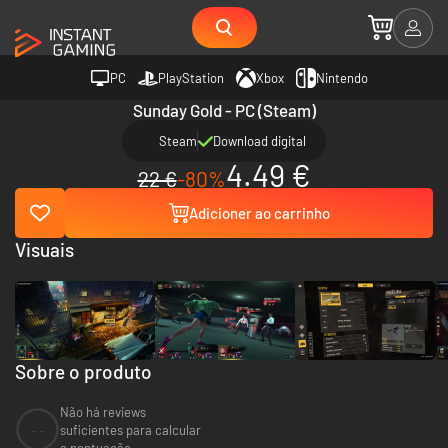
PC
PlayStation
Xbox
Nintendo
Sunday Gold - PC (Steam)
Steam
Download digital
4.49 €
22 €
-80%
Adicioner ao carrinho
Visuais
Sobre o produto
Não há reviews
--
suficientes para calcular
a pontuação