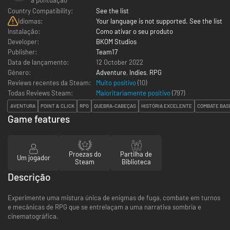
Country Compatibility:
See the list
Idiomas:
Your language is not supported. See the list
Instalação:
Como ativar o seu produto
Developer:
BKOM Studios
Publisher:
Team17
Data de lançamento:
12 October 2022
Género:
Adventure
,
Indies
,
RPG
Reviews recentes da Steam:
Muito positivo
(10)
Todas Reviews Steam:
Maioritariamente positivo
(
797
)
AVENTURA
POINT & CLICK
RPG
QUEBRA-CABEÇAS
HISTÓRIA EXCELENTE
COMBATE BAS
Game features
Proezas do
Partilha de
Um jogador
Steam
Biblioteca
Descrição
Experimente uma mistura única de enigmas de fuga, combate em turnos
e mecânicas de RPG que se entrelaçam a uma narrativa sombria e
cinematográfica.