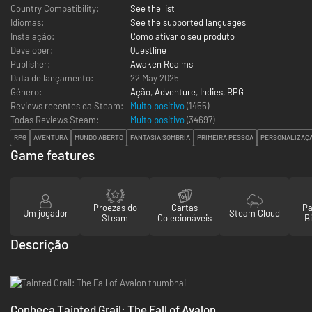
Country Compatibility:
See the list
Idiomas:
See the supported languages
Instalação:
Como ativar o seu produto
Developer:
Questline
Publisher:
Awaken Realms
Data de lançamento:
22 May 2025
Género:
Ação
,
Adventure
,
Indies
,
RPG
Reviews recentes da Steam:
Muito positivo
(1455)
Todas Reviews Steam:
Muito positivo
(
34697
)
RPG
AVENTURA
MUNDO ABERTO
FANTASIA SOMBRIA
PRIMEIRA PESSOA
PERSONALIZAÇ
Game features
Proezas do
Cartas
Pa
Um jogador
Steam Cloud
Steam
Colecionáveis
Bi
Descrição
Conheça Tainted Grail: The Fall of Avalon