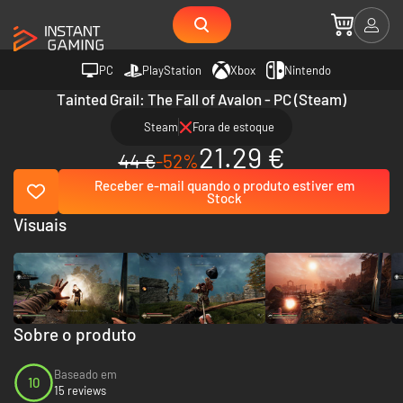
PC
PlayStation
Xbox
Nintendo
Tainted Grail: The Fall of Avalon - PC (Steam)
Steam
Fora de estoque
21.29 €
44 €
-52%
Receber e-mail quando o produto estiver em
Stock
Visuais
Sobre o produto
Baseado em
10
15 reviews