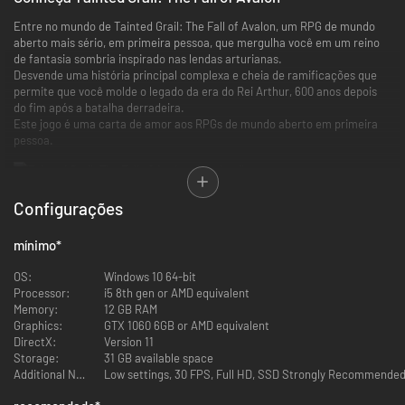
Entre no mundo de Tainted Grail: The Fall of Avalon, um RPG de mundo
aberto mais sério, em primeira pessoa, que mergulha você em um reino
de fantasia sombria inspirado nas lendas arturianas.
Desvende uma história principal complexa e cheia de ramificações que
permite que você molde o legado da era do Rei Arthur, 600 anos depois
do fim após a batalha derradeira.
Este jogo é uma carta de amor aos RPGs de mundo aberto em primeira
pessoa.
Destaques
Configurações
●
Experiência de jogabilidade gigantesca:
mergulhe em conteúdos que
mínimo
*
chegam até 70 horas ao longo de três áreas grandiosas.
●
Narrativa com ramificações:
envolva-se em uma história principal
OS:
Windows 10 64-bit
complexa e centenas de missões paralelas com personagens marcantes
Processor:
i5 8th gen or AMD equivalent
dublados em inglês.
Memory:
12 GB RAM
●
Estilos de jogo ilimitados:
personalize sua jogabilidade com
Graphics:
GTX 1060 6GB or AMD equivalent
incontáveis arranjos: misture atributos, habilidades e equipamentos para
DirectX:
Version 11
criar seu conjunto favorito.
Storage:
31 GB available space
Additional Notes:
Low settings, 30 FPS, Full HD, SSD Strongly Recommende