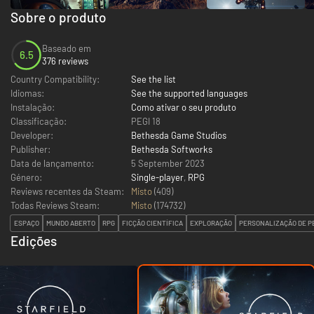
Sobre o produto
Baseado em
6.5
376 reviews
Country Compatibility:
See the list
Idiomas:
See the supported languages
Instalação:
Como ativar o seu produto
Classificação:
PEGI 18
Developer:
Bethesda Game Studios
Publisher:
Bethesda Softworks
Data de lançamento:
5 September 2023
Género:
Single-player
,
RPG
Reviews recentes da Steam:
Misto
(409)
Todas Reviews Steam:
Misto
(
174732
)
ESPAÇO
MUNDO ABERTO
RPG
FICÇÃO CIENTÍFICA
EXPLORAÇÃO
PERSONALIZAÇÃO DE 
Edições