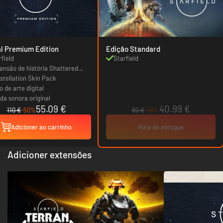
al Premium Edition
Edição Standard
rfield
Starfield
ansão de história Shattered
ce
stellation Skin Pack
o de arte digital
da sonora original
55.09 €
40.99 €
110 €
-50%
80 €
-49%
Adicioner ao carrinho
Fora de estoque
Adicioner extensões