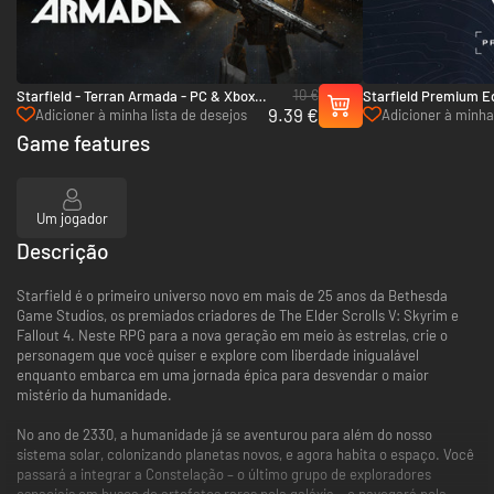
10 €
Starfield - Terran Armada - PC & Xbox
Starfield Premium Ed
9.39 €
Series X|S (Microsoft Store)
Xbox Series X|S
Adicioner à minha lista de desejos
Adicioner à minha 
Game features
Um jogador
Descrição
Starfield é o primeiro universo novo em mais de 25 anos da Bethesda
Game Studios, os premiados criadores de The Elder Scrolls V: Skyrim e
Fallout 4. Neste RPG para a nova geração em meio às estrelas, crie o
personagem que você quiser e explore com liberdade inigualável
enquanto embarca em uma jornada épica para desvendar o maior
mistério da humanidade.
No ano de 2330, a humanidade já se aventurou para além do nosso
sistema solar, colonizando planetas novos, e agora habita o espaço. Você
passará a integrar a Constelação – o último grupo de exploradores
espaciais em busca de artefatos raros pela galáxia – e navegará pela