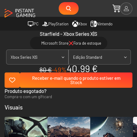
PC
PlayStation
Xbox
Nintendo
Starfield - Xbox Series X|S
Microsoft Store
Fora de estoque
Xbox Series X|S
Edição Standard
40.99 €
80 €
-49%
Receber e-mail quando o produto estiver em
Stock
Produto esgotado?
Compra-o com um giftcard
Visuais