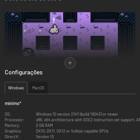
Configurações
Windows
MacOS
Pâquerette Down the Bunburrows é um jogo de quebra-cabeça de
exploração sobre capturar coelhinhos.
mínimo
*
Os coelhinhos fogem quando Pâquerette se aproxima demais: eles
correm através de túneis e evitam becos sem saída.
Você vai mesmo
OS:
Windows 10 version 21H1 (build 19043) or newer
deixar esses coelhos levarem a melhor?
Processor:
x86, x64 architecture with SSE2 instruction set support, 
Cada nível foi criado cuidadosamente para você aprender novas e
Memory:
2 GB RAM
surpreendentes maneiras para capturar coelhos~
Graphics:
DX10, DX11, DX12 or Vulkan capable GPUs
DirectX:
Version 10