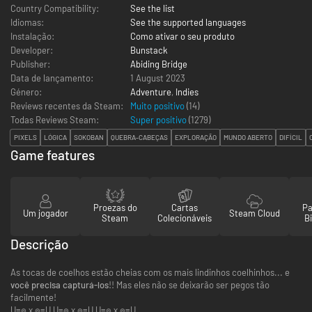
Country Compatibility:
See the list
Idiomas:
See the supported languages
Instalação:
Como ativar o seu produto
Developer:
Bunstack
Publisher:
Abiding Bridge
Data de lançamento:
1 August 2023
Género:
Adventure
,
Indies
Reviews recentes da Steam:
Muito positivo
(14)
Todas Reviews Steam:
Super positivo
(
1279
)
PIXELS
LÓGICA
SOKOBAN
QUEBRA-CABEÇAS
EXPLORAÇÃO
MUNDO ABERTO
DIFÍCIL
Game features
Proezas do
Cartas
Pa
Um jogador
Steam Cloud
Steam
Colecionáveis
Bi
Descrição
As tocas de coelhos estão cheias com os mais lindinhos coelhinhos... e
você precisa capturá-los
!! Mas eles não se deixarão ser pegos tão
facilmente!
U=๏ x ๏=U U=๏ x ๏=U U=๏ x ๏=U