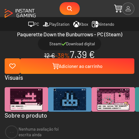
PC
PlayStation
Xbox
Nintendo
Paquerette Down the Bunburrows - PC (Steam)
Steam
Download digital
7.39 €
12 €
-38%
Adicioner ao carrinho
Visuais
Sobre o produto
Nenhuma avaliação foi
--
escrita ainda