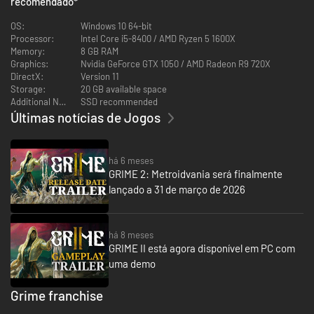
recomendado
*
OS:
Windows 10 64-bit
Processor:
Intel Core i5-8400 / AMD Ryzen 5 1600X
Memory:
8 GB RAM
Graphics:
Nvidia GeForce GTX 1050 / AMD Radeon R9 720X
Crie seu próprio estilo de jogo, escolhendo entre uma variedade de
DirectX:
Version 11
habilidades, armas e invocações de moldes. Aprenda sobre a essência
Storage:
20 GB available space
dos inimigos e convoque suas formas, para ajudar tanto nas batalhas
Additional Notes:
SSD recommended
quanto na exploração dos segredos do mundo.
Últimas notícias de Jogos
CONTEÚDO
Moldes
- Absorva inimigos derrotados e transforme-os em moldes
há 6 meses
para realizar ataques especiais. Use os moldes para arremessar
GRIME 2: Metroidvania será finalmente
inimigos, disparar projéteis, atordoar e até mesmo transformá-los
em invocações.
lançado a 31 de março de 2026
Combate Ambiental
- Onde quer que vá, o ambiente oferece
diversas oportunidades para causar dano nos inimigos, seja de perto
ou à distância. Mas cuidado, eles também podem usar o ambiente
há 8 meses
contra você!
GRIME II está agora disponível em PC com
uma demo
Grime franchise
-88%