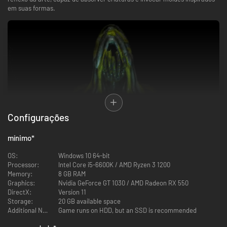
em suas formas.
Configurações
Aventure-se por uma nova e misteriosa terra no universo de GRIME, onde
mínimo
*
cada canto guarda perigos e maravilhas. Use o ambiente ao seu favor
junto dos moldes que invoca para derrotar inimigos letais e chefes épicos,
OS:
Windows 10 64-bit
enquanto explora um mundo profundo, repleto de culturas e personagens
Processor:
Intel Core i5-6600K / AMD Ryzen 3 1200
únicos.
Memory:
8 GB RAM
Graphics:
Nvidia GeForce GT 1030 / AMD Radeon RX 550
DirectX:
Version 11
Storage:
20 GB available space
Additional Notes:
Game runs on HDD, but an SSD is recommended