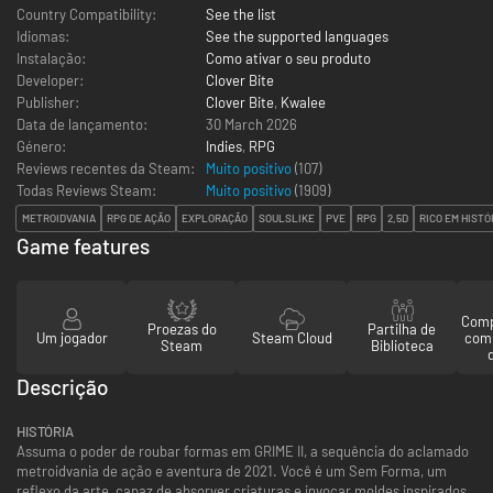
Country Compatibility:
See the list
Idiomas:
See the supported languages
Instalação:
Como ativar o seu produto
Developer:
Clover Bite
Publisher:
Clover Bite
,
Kwalee
Data de lançamento:
30 March 2026
Género:
Indies
,
RPG
Reviews recentes da Steam:
Muito positivo
(107)
Todas Reviews Steam:
Muito positivo
(
1909
)
METROIDVANIA
RPG DE AÇÃO
EXPLORAÇÃO
SOULSLIKE
PVE
RPG
2,5D
RICO EM HISTÓ
Game features
Comp
Proezas do
Partilha de
Um jogador
Steam Cloud
com
Steam
Biblioteca
Descrição
HISTÓRIA
Assuma o poder de roubar formas em GRIME II, a sequência do aclamado
metroidvania de ação e aventura de 2021. Você é um Sem Forma, um
reflexo da arte, capaz de absorver criaturas e invocar moldes inspirados