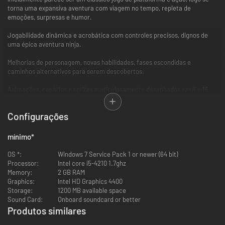
torna uma expansiva aventura com viagem no tempo, repleta de
emoções, surpresas e humor.
Jogabilidade dinâmica e acrobática com controles precisos, dignos de
uma épica aventura ninja.
Melhorias de personagem, novas habilidades, fases escondidas e
caminhos alternativos para serem descobertos.
Animações, cenários e sprites meticulosamente desenhados em 8 e 16
bits no estilo dos jogos clássicos.
Configurações
Um elenco memorável de vilões, chefões e aliados incomuns.
Trilha sonora original do renomado compositor de 8 bits
mínimo
*
Rainbowdragoneyes, feita com uso do programa Famitracker.
OS *:
Windows 7 Service Pack 1 or newer (64 bit)
Processor:
Intel core i5-4210 1.7ghz
Memory:
2 GB RAM
Graphics:
Intel HD Graphics 4400
Storage:
1200 MB available space
Sound Card:
Onboard soundcard or better
Produtos similares
-61%
-93%