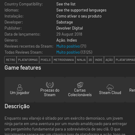
Country Compatibility:
See the list
Idiomas:
See the supported languages
Instalação:
Como ativar o seu produto
Developer:
Sabotage
Publisher:
Devolver Digital
Data de lançamento:
29 August 2018
Género:
Ação
,
Indies
Reviews recentes da Steam:
Muito positivo
(71)
Todas Reviews Steam:
Muito positivo
(
13125
)
RETRO
PLATAFORMAS
PIXELS
METROIDVANIA
NINJA
2D
INDIE
AÇÃO
PLATAFORMAS
Game features
Proezas do
Cartas
Re
Um jogador
Steam Cloud
Steam
Colecionáveis
Descrição
Enquanto seu vilarejo é sitiado por um exército demoníaco, um jovem
ninja parte em uma aventura por um mundo amaldiçoado para entregar
um pergaminho fundamental para a sobrevivência de seu clã. O que
inicialmente parece ser um clássico jogo de plataforma e ação, logo se