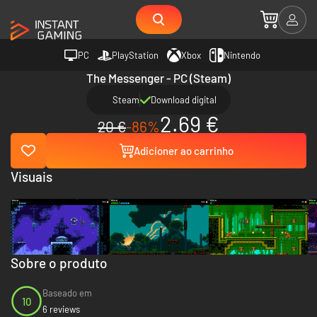
PC
PlayStation
Xbox
Nintendo
The Messenger - PC (Steam)
Steam
Download digital
2.69 €
20 €
-86%
Adicioner ao carrinho
Visuais
Sobre o produto
Baseado em
10
6 reviews