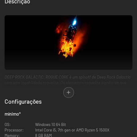
Descrição
DEEP ROCK GALACTIC: ROGUE CORE é um spinoff de Deep Rock Galactic
com uma jogabilidade roguelite. Os elementos roguelite significam que
você começa cada missão com equipamentos básicos, e
cooperativamente melhora seus poderes, armas e habilidades conforme
joga. Será necessário pensar rápido e trabalhar com sua equipe em cada
Configurações
partida para criar as sinergias mais poderosas que puderem.
mínimo
*
OS:
Windows 10 64 Bit
Processor:
Intel Core i5, 7th gen or AMD Ryzen 5 1500X
Memory:
8 GB RAM