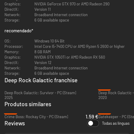
Graphics:
NVIDIA GeForce GTX 970 or AMD Radeon 290
DirectX:
Version 11
Network:
Broadband Internet connection
Storage:
6 GB available space
Todas as operações de mineração em Hoxxes de repente ficaram fora do
recomendado
*
ar. Uma perturbação cortou todo o contato com nossos locais de
escavação. Desde o Apagão Cinzento, nada entra e nada sai.
OS:
Windows 10 64 Bit
A Corporação Deep Rock Galactic precisa que nossas instalações de
Processor:
Intel Core i5-7400 CPU or AMD Ryzen 5 2600 or higher
mineração sejam asseguradas e fiquem operacionais imediatamente.
Memory:
8 GB RAM
Métodos convencionais não parecem estar funcionando.
Graphics:
NVIDIA GTX 1050Ti or AMD Radeon RX 560
É por isso que estamos enviando os Recuperadores.
DirectX:
Version 12
Network:
Broadband Internet connection
Storage:
6 GB available space
Deep Rock Galactic franchise
-37%
Deep Rock Galactic: Survivor - PC (Steam)
Deep Rock Galactic -
2025
2020
Produtos similares
-92%
-80%
1.59 €
Crime Boss: Rockay City - PC (Steam)
Gatekeeper - PC (St
Reviews
Todas as línguas
Os Recuperadores são a força de segurança de elite da Deep Rock
Galactic. Afinal, mineração planetária é um negócio perigoso. A picareta