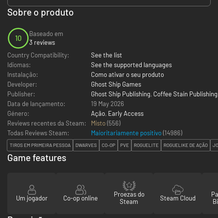
Sobre o produto
Baseado em
10
3 reviews
Country Compatibility:
See the list
Idiomas:
See the supported languages
Instalação:
Como ativar o seu produto
Developer:
Ghost Ship Games
Publisher:
Ghost Ship Publishing
,
Coffee Stain Publishing
Data de lançamento:
19 May 2026
Género:
Ação
,
Early Access
Reviews recentes da Steam:
Misto
(556)
Todas Reviews Steam:
Maioritariamente positivo
(
14986
)
TIROS EM PRIMEIRA PESSOA
DWARVES
CO-OP
PVE
ROGUELITE
ROGUELIKE DE AÇÃO
JO
Game features
Proezas do
Pa
Um jogador
Co-op online
Steam Cloud
Steam
Bi