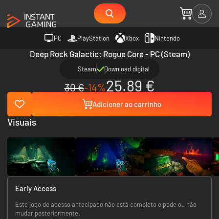
PC
PlayStation
Xbox
Nintendo
Deep Rock Galactic: Rogue Core - PC (Steam)
Steam
Download digital
25.89 €
30 €
-14%
Adicioner ao carrinho
Visuais
Early Access
Este jogo de acesso antecipado não está completo e pode ou não
mudar posteriormente.