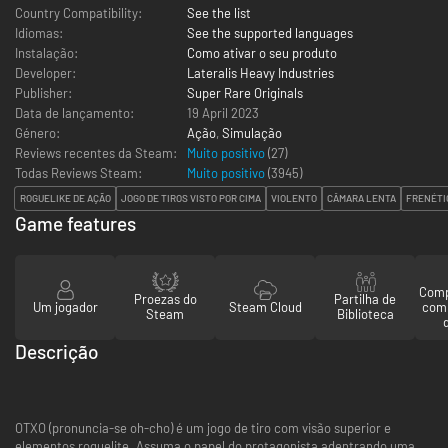
Country Compatibility:
See the list
Idiomas:
See the supported languages
Instalação:
Como ativar o seu produto
Developer:
Lateralis Heavy Industries
Publisher:
Super Rare Originals
Data de lançamento:
19 April 2023
Género:
Ação
,
Simulação
Reviews recentes da Steam:
Muito positivo
(27)
Todas Reviews Steam:
Muito positivo
(
3945
)
ROGUELIKE DE AÇÃO
JOGO DE TIROS VISTO POR CIMA
VIOLENTO
CÂMARA LENTA
FRENÉTI
Game features
Comp
Proezas do
Partilha de
Um jogador
Steam Cloud
com
Steam
Biblioteca
Descrição
OTXO (pronuncia-se oh-cho) é um jogo de tiro com visão superior e
elementos roguelite. Assuma o papel do protagonista adentrando uma