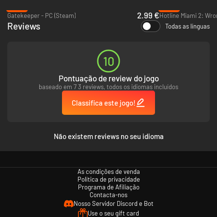
dessa mansão e você não pode partir até encontrá-la. Atravesse áreas
-80%
-85%
únicas e encontre novos aliados conforme se aprofunda no mistério,
2.99 €
Gatekeeper - PC (Steam)
enfrenta seus demônios interiores
e aniquila todos eles
.
Reviews
Todas as línguas
10
Pontuação de review do jogo
baseado em 7 3 reviews, todos os idiomas incluídos
Classifica este jogo!
Não existem reviews no seu idioma
As condições de venda
Com uma variedade massiva de armas, mais de 100 habilidades, e o Foco
Política de privacidade
para desviar de balas, chute portas e estraçalhe uma ampla gama de
Programa de Afiliação
inimigos entre você e sua missão.
Contacta-nos
Nosso Servidor Discord e Bot
Use o seu gift card