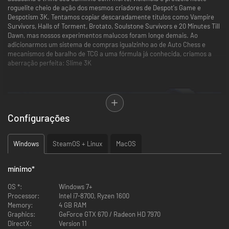
roguelite cheio de ação dos mesmos criadores de Despot's Game e
Despotism 3K. Tentamos copiar descaradamente títulos como Vampire
Survivors, Halls of Torment, Brotato, Soulstone Survivors e 20 Minutes Till
Dawn, mas nossos experimentos malucos foram longe demais. Ao
adicionarmos um sistema de compras igualzinho ao de Auto Chess e
mecanismos de baralho de TCG a uma fórmula já conhecida, criamos a
aberração perfeita: Slime 3K
Configurações
Windows
SteamOS + Linux
MacOS
mínimo
*
OS *:
Windows 7+
Processor:
Intel i7-8700, Ryzen 1600
Memory:
4 GB RAM
Graphics:
GeForce GTX 670 / Radeon HD 7970
BARALHOS E SANGUINOLÊNCIA
DirectX:
Version 11