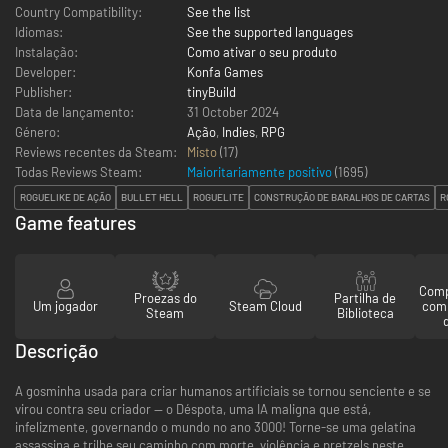
Country Compatibility:
See the list
Idiomas:
See the supported languages
Instalação:
Como ativar o seu produto
Developer:
Konfa Games
Publisher:
tinyBuild
Data de lançamento:
31 October 2024
Género:
Ação
,
Indies
,
RPG
Reviews recentes da Steam:
Misto
(17)
Todas Reviews Steam:
Maioritariamente positivo
(
1695
)
ROGUELIKE DE AÇÃO
BULLET HELL
ROGUELITE
CONSTRUÇÃO DE BARALHOS DE CARTAS
R
Game features
Comp
Proezas do
Partilha de
Um jogador
Steam Cloud
com
Steam
Biblioteca
Descrição
A gosminha usada para criar humanos artificiais se tornou senciente e se
virou contra seu criador — o Déspota, uma IA maligna que está,
infelizmente, governando o mundo no ano 3000! Torne-se uma gelatina
assassina e trilhe seu caminho com morte, violência e pretzels neste