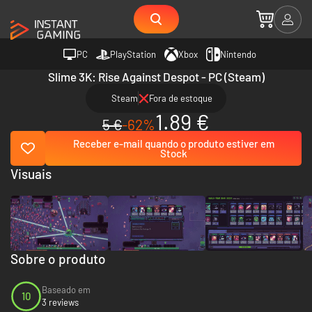
PC
PlayStation
Xbox
Nintendo
Slime 3K: Rise Against Despot - PC (Steam)
Steam
Fora de estoque
1.89 €
5 €
-62%
Receber e-mail quando o produto estiver em
Stock
Visuais
Sobre o produto
Baseado em
10
3 reviews