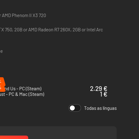
or AMD Phenom II X3 720
X 750, 2GB or AMD Radeon R7 260X, 2GB or Intel Arc
ce
%
%
2.29 €
 and Us - PC (Steam)
1 €
ust - PC & Mac (Steam)
Todas as línguas