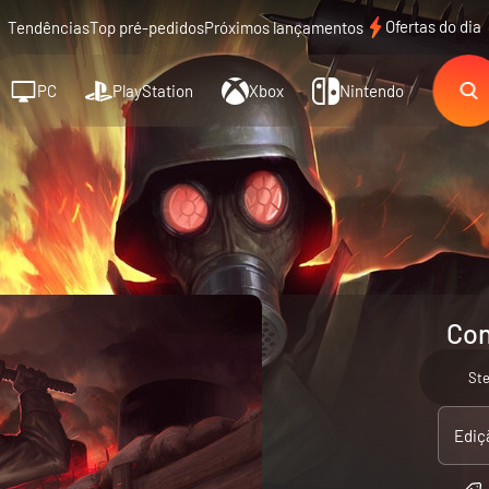
Ofertas do dia
Tendências
Top pré-pedidos
Próximos lançamentos
PC
PlayStation
Xbox
Nintendo
Con
St
Ediç