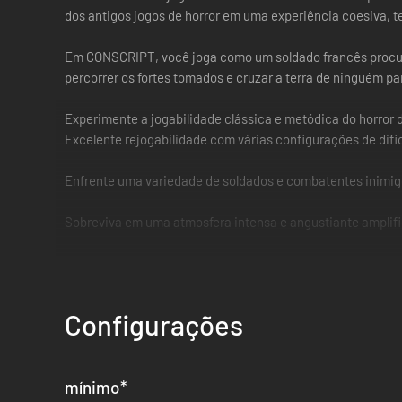
dos antigos jogos de horror em uma experiência coesiva, t
Em CONSCRIPT, você joga como um soldado francês procuran
percorrer os fortes tomados e cruzar a terra de ninguém par
Experimente a jogabilidade clássica e metódica do horror 
Excelente rejogabilidade com várias configurações de difi
Enfrente uma variedade de soldados e combatentes inimig
Sobreviva em uma atmosfera intensa e angustiante amplific
Percorra níveis intricados que promovem a gestão de iten
Áreas com tema distinto da 1ª Guerra Mundial que se inter
Configurações
mínimo
*