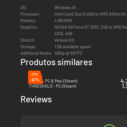
OS:
Windows 10
Processor:
Intel Core2 Duo E4400 or AMD Athlon 64
Memory:
4 GB RAM
Graphics:
NVIDIA GeForce GT 1030, 2GB or AMD Rad
A310, 4GB
DirectX:
Version 9.0
Storage:
1 GB available space
Additional Notes:
1080p @ 30FPS
Produtos similares
-71%
-87%
4.
Outlast - PC & Mac (Steam)
1.
THRESHOLD - PC (Steam)
Reviews