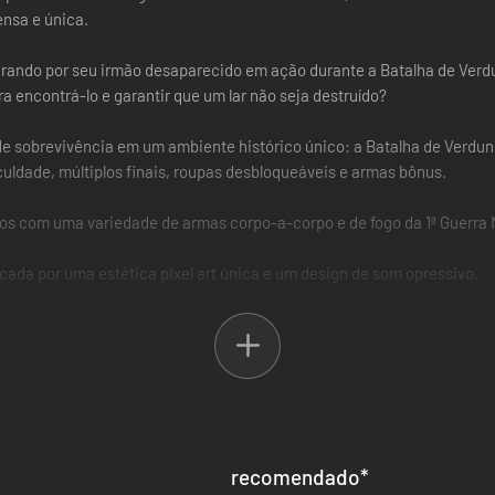
ensa e única.
do por seu irmão desaparecido em ação durante a Batalha de Verdun. 
a encontrá-lo e garantir que um lar não seja destruído?
de sobrevivência em um ambiente histórico único: a Batalha de Verdun
culdade, múltiplos finais, roupas desbloqueáveis e armas bônus.
os com uma variedade de armas corpo-a-corpo e de fogo da 1ª Guerra 
ada por uma estética pixel art única e um design de som opressivo.
s e planejamento de rotas enquanto resolve complexos puzzles ambient
ligam e sobrepõem.
recomendado
*