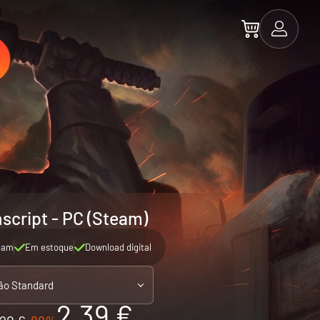
script - PC (Steam)
eam
Em estoque
Download digital
ão Standard
2.39 €