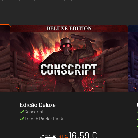
Edição Deluxe
Conscript
Trench Raider Pack
16.59 €
-31%
24 €