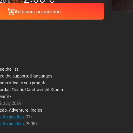
20 €
-88%
Adicioner ao carrinho
ee the list
ee the supported languages
omo ativar o seu produto
ordan Mochi
,
Catchweight Studio
eam17
2 July 2024
ção
,
Adventure
,
Indies
uito positivo
(37)
uito positivo
(
2506
)