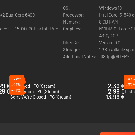
OS:
Windows 10
 X2 Dual Core 6400+
Processor:
Intel Core i3-540 
Memory:
8 GB RAM
eon HD 5970, 2GB or Intel Arc
Graphics:
NVIDIA GeForce GT
A310, 4GB
DirectX:
Version 9.0
Storage:
1 GB available spa
Additional Notes:
1080p @ 60 FPS
-88%
-93
29 €
-91%
2.39 €
-92
Darkwood - PC (Steam)
Them
29 €
-41%
2.99 €
Ad Infinitum - PC (Steam)
Distr
13.99 €
Sorry We're Closed - PC (Steam)