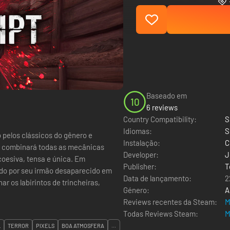
Baseado em
10
6 reviews
Country Compatibility:
S
Idiomas:
S
 pelos clássicos do gênero e
Instalação:
C
T combinará todas as mecânicas
Developer:
J
esiva, tensa e única. Em
Publisher:
T
do por seu irmão desaparecido em
Data de lançamento:
2
r os labirintos de trincheiras,
Género:
A
Reviews recentes da Steam:
M
Todas Reviews Steam:
M
L
TERROR
PIXELS
BOA ATMOSFERA
...