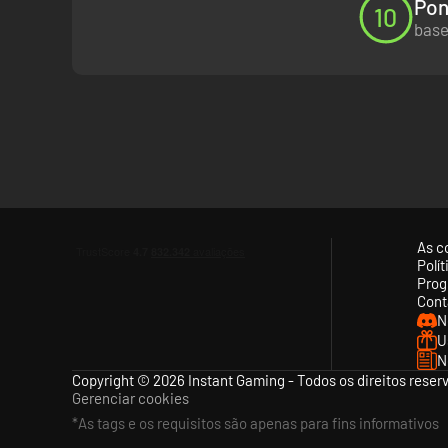
Pon
10
base
As c
Polí
Prog
Cont
N
U
N
Copyright © 2026 Instant Gaming - Todos os direitos reser
Gerenciar cookies
*As tags e os requisitos são apenas para fins informativos