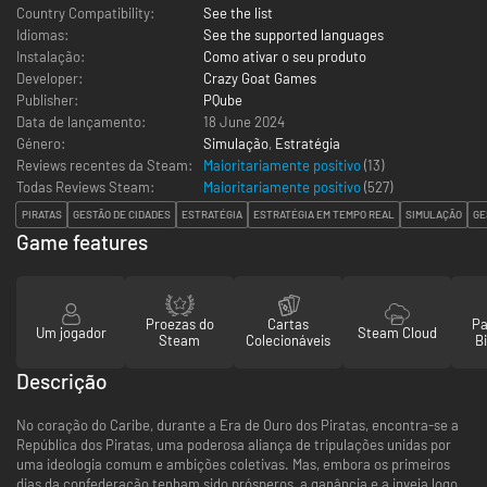
Country Compatibility:
See the list
Idiomas:
See the supported languages
Instalação:
Como ativar o seu produto
Developer:
Crazy Goat Games
Publisher:
PQube
Data de lançamento:
18 June 2024
Género:
Simulação
,
Estratégia
Reviews recentes da Steam:
Maioritariamente positivo
(13)
Todas Reviews Steam:
Maioritariamente positivo
(
527
)
PIRATAS
GESTÃO DE CIDADES
ESTRATÉGIA
ESTRATÉGIA EM TEMPO REAL
SIMULAÇÃO
GE
Game features
Proezas do
Cartas
Pa
Um jogador
Steam Cloud
Steam
Colecionáveis
Bi
Descrição
No coração do Caribe, durante a Era de Ouro dos Piratas, encontra-se a
República dos Piratas, uma poderosa aliança de tripulações unidas por
uma ideologia comum e ambições coletivas. Mas, embora os primeiros
dias da confederação tenham sido prósperos, a ganância e a inveja logo