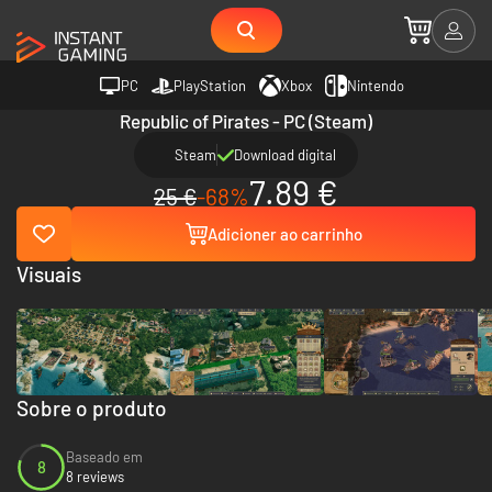
PC
PlayStation
Xbox
Nintendo
Republic of Pirates - PC (Steam)
Steam
Download digital
7.89 €
25 €
-68%
Adicioner ao carrinho
Visuais
Sobre o produto
Baseado em
8
8 reviews