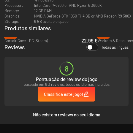
Faça diplomacia -
Gerencie relações dinâmicas com bandos de piratas e
Processor:
Intel Core i7-8700 or AMD Ryzen 5 3600X
companhias comerciais. Nutra rivalidades e forje alianças ao navegar por
Memory:
12 GB RAM
uma rede diplomática onde todas as ações contam.
Graphics:
NVIDIA GeForce GTX 1050 Ti, 4 GB or AMD Radeon R9 380X, 4
Aumente sua frota -
Construa navios de 8 classes únicas e ajuste a
Storage:
6 GB available space
aparência da sua frota. Recrute capitães talentosos, desenvolva suas
Produtos similares
habilidades em batalha e experimente diversas táticas de combate.
-43%
-81%
22.99 €
Corsair Cove - PC (Steam)
Reviews
Todas as línguas
Cumpra missões -
Colete recompensas ou faça negócios para influenciar
suas relações no Caribe. Atenda a pedidos urgentes e decore seus
assentamentos com recompensas exóticas.
Inclui um modo de jogo livre ajustável -
Descubra mais mapas
8
predeterminados ou crie os seus com o editor de mapas. Ajuste tudo, do
número de ilhas ao comportamento das facções.
Pontuação de review do jogo
baseado em 8 3 reviews, todos os idiomas incluídos
Classifica este jogo!
Não existem reviews no seu idioma