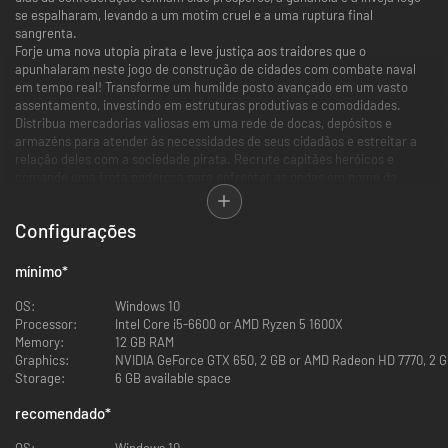
se espalharam, levando a um motim cruel e a uma ruptura final
sangrenta.
Forje uma nova utopia pirata e leve justiça aos traidores que o
apunhalaram neste jogo de construção de cidades com combate naval
em tempo real! Transforme um humilde posto avançado em um vasto
assentamento, investindo em estruturas produtivas e comodidades.
Distribua mercadorias valiosas em uma rede de docas, depósitos e
armazéns para atender às necessidades de seus cidadãos e estreitar a
relação deles com a sociedade pirata. Recrute capitães heróicos e
comande uma frota poderosa para enfrentar as ondas em nome da
conquista. Libere ilhas, derrote facções rivais e navegue por relações
diplomáticas complexas com as companhias mercantes nacionais mais
Configurações
influentes da época.
mínimo
*
Crie uma economia com base em recursos -
Use 100+ construções
OS:
Windows 10
diferentes para criar recursos e crescer. Abasteça os cidadãos, aumente
Processor:
Intel Core i5-6600 or AMD Ryzen 5 1600X
a proficiência deles e desbloqueie novos níveis de indústria.
Memory:
12 GB RAM
Lute em batalhas navais em tempo real -
Lidere uma frota para explorar
Graphics:
NVIDIA GeForce GTX 650, 2 GB or AMD Radeon HD 7770, 2 
e conquistar o arquipélago. Lute em combates estratégicos em tempo
Storage:
6 GB available space
real e use o mapa tático para planejar e executar incursões.
recomendado
*
OS:
Windows 10