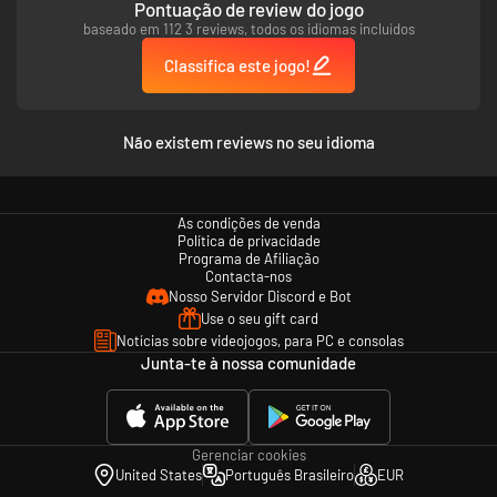
Pontuação de review do jogo
verdadeiro poder destrutivo de cada tiro. Os ossos desviam as balas de
baseado em 112 3 reviews, todos os idiomas incluídos
forma imprevisível, abrindo um novo caminho através dos corpos
inimigos. Submetralhadora e pistolas também podem ativar as câmeras
Classifica este jogo!
de morte, incluindo vários tiros em câmera lenta dramática.
Para acertar esse tiro, você precisará pensar como um verdadeiro
atirador de elite. Considere as opções de coronha e cano do fuzil,
juntamente com a gravidade, o vento e a frequência cardíaca enquanto
Não existem reviews no seu idioma
você mira no alvo.
As condições de venda
Política de privacidade
Programa de Afiliação
Contacta-nos
Nosso Servidor Discord e Bot
Use o seu gift card
Notícias sobre videojogos, para PC e consolas
Junta-te à nossa comunidade
ARMAS AUTÊNTICAS DA SEGUNDA GUERRA MUNDIAL E
PERSONALIZAÇÃO
O arsenal à sua disposição contará com armas favoritas da franquia que
retornam, e mais uma série de armas autênticas da Segunda Guerra
Gerenciar cookies
Mundial inéditas no jogo. Saber escolher seu equipamento será essencial
United States
Português Brasileiro
EUR
para derrubar os planos nefastos do Reich!