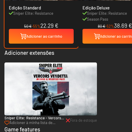
Edição Standard
Edição Deluxe
Sniper Elite: Resistance
Sniper Elite: Resistance
Season Pass
22.29 €
38.69 €
50 €
-55%
80 €
-52%
Adicioner ao carrinho
Adicioner ao carri
Adicioner extensões
Sniper Elite: Resistance - Vercors
Fora de estoque
Vendetta Mission and Weapons Pack
Adicioner à minha lista de
- PC (Steam)
desejos
Game features