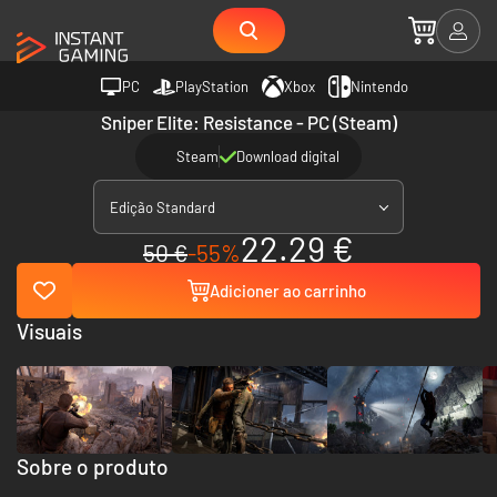
PC
PlayStation
Xbox
Nintendo
Sniper Elite: Resistance - PC (Steam)
Steam
Download digital
Edição Standard
22.29 €
50 €
-55%
Adicioner ao carrinho
Visuais
Sobre o produto