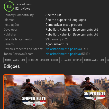
Baseado em
8.5
112 reviews
Country Compatibility:
See the list
Idiomas:
See the supported languages
Instalação:
Como ativar o seu produto
Developer:
Rebellion
,
Rebellion Developments Ltd
Publisher:
Rebellion
,
Rebellion Developments Ltd
Data de lançamento:
29 January 2025
Género:
Ação
,
Adventure
Reviews recentes da Steam:
Maioritariamente positivo
(175)
Todas Reviews Steam:
Maioritariamente positivo
(
5919
)
AÇÃO
AVENTURA
TIROS EM TERCEIRA PESSOA
STEALTH
SNIPER
AÇÃO E AVENTURA
G
Edições