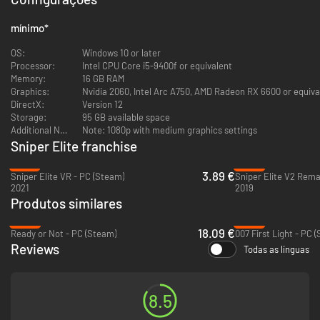
Executive (SOE), assume a liderança pela primeira vez ao descobrir uma
nova e traiçoeira Wunderwaffe, algo tão poderoso que garantirá que os
mínimo
*
nazistas vençam a guerra.
A Resistência Francesa se junta à luta para eliminar esta adição mortal
OS:
Windows 10 or later
ao arsenal do Reich.
Processor:
Intel CPU Core i5-9400f or equivalent
Vários alvos da Lista de Mortes e diferentes pontos de infiltração e
Memory:
16 GB RAM
proteção oferecem a você uma escolha única de como atingir objetivos e
Graphics:
Nvidia 2060, Intel Arc A750, AMD Radeon RX 6600 or equiv
criar seu próprio estilo de jogo.
DirectX:
Version 12
A campanha completa também pode ser jogada no modo cooperativo.
Storage:
95 GB available space
Nesta luta contra a máquina de guerra nazista, chame um aliado para
Additional Notes:
Note: 1080p with medium graphics settings
compartilhar armas, itens e conhecimento tático, bem como se ajudar a
Sniper Elite franchise
voltar à luta quando vocês caírem durante tiroteios.
-87%
-95%
3.89 €
Sniper Elite VR - PC (Steam)
Sniper Elite V2 Rema
2021
2019
Produtos similares
-64%
-26%
18.09 €
Ready or Not - PC (Steam)
007 First Light - PC 
Reviews
Todas as línguas
CÂMERA DE MORTE EM RAIO X- VISCERAL E FÍSICA DE TIROTEIO
8.5
AVANÇADA
A câmera de raio X, marca registrada do jogo, está de volta, mostrando o