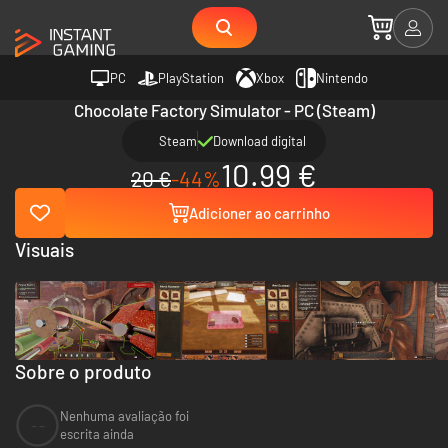
PC
PlayStation
Xbox
Nintendo
Chocolate Factory Simulator - PC (Steam)
Steam
Download digital
10.99 €
20 €
-44%
Adicioner ao carrinho
Visuais
Sobre o produto
Nenhuma avaliação foi
--
escrita ainda