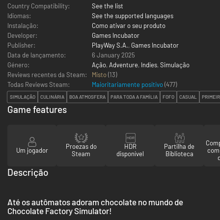
Country Compatibility:
See the list
Idiomas:
See the supported languages
Instalação:
Como ativar o seu produto
Developer:
Games Incubator
Publisher:
PlayWay S.A.
,
Games Incubator
Data de lançamento:
6 January 2025
Género:
Ação
,
Adventure
,
Indies
,
Simulação
Reviews recentes da Steam:
Misto
(13)
Todas Reviews Steam:
Maioritariamente positivo
(
477
)
SIMULAÇÃO
CULINÁRIA
BOA ATMOSFERA
PARA TODA A FAMÍLIA
FOFO
CASUAL
PRIMEI
Game features
Comp
Proezas do
HDR
Partilha de
Um jogador
com
Steam
disponível
Biblioteca
Descrição
Até os autômatos adoram chocolate no mundo de
Chocolate Factory Simulator!