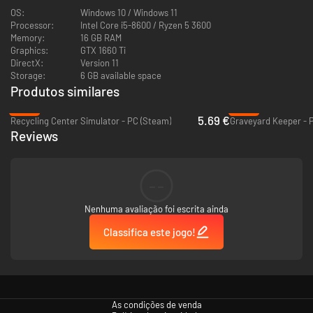
OS:
Windows 10 / Windows 11
Processor:
Intel Core i5-8600 / Ryzen 5 3600
Memory:
16 GB RAM
Graphics:
GTX 1660 Ti
DirectX:
Version 11
Storage:
6 GB available space
Produtos similares
-68%
-86%
5.69 €
Recycling Center Simulator - PC (Steam)
Graveyard Keeper - 
Reviews
A arte do chocolate.
Crie bombons elaborados usando toda a tecnologia movida a vapor e
engrenagem à sua disposição na oficina. Descubra uma variedade de
--
receitas e seja criativo na apresentação - mude o formato, a cor do
chocolate e até adicione alguns acessórios para que realmente se
Nenhuma avaliação foi escrita ainda
destaque! Embrulhe em embalagens coloridas e voilà! Você criou uma
caixa de lindos chocolates!
Classifica este jogo!
As condições de venda