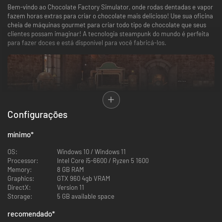
Bem-vindo ao Chocolate Factory Simulator, onde rodas dentadas e vapor
fazem horas extras para criar o chocolate mais delicioso! Use sua oficina
cheia de máquinas gourmet para criar todo tipo de chocolate que seus
clientes possam imaginar! A tecnologia steampunk do mundo é perfeita
para fazer doces e está disponível para você fabricá-los.
Configurações
mínimo
*
OS:
Windows 10 / Windows 11
Satisfaça até os clientes mais exigentes.
Processor:
Intel Core i5-6600 / Ryzen 5 1600
Memory:
8 GB RAM
O mundo de Chocolate Factory Simulator está cheio de diferentes
Graphics:
GTX 960 4gb VRAM
clientes de diferentes terras e altitudes, todos reunidos na sua fábrica
DirectX:
Version 11
por uma razão: seu chocolate favorito. Anote seus pedidos e conheça
Storage:
5 GB available space
suas preferências para conquistar os clientes mais fiéis. Descubra um
mundo colorido fora da sua oficina através de suas personalidades.
recomendado
*