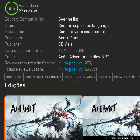
Baseado em
9.5
22 reviews
Country Compatibility:
See the list
Idiomas:
See the supported languages
Instalação:
Como ativar o seu produto
Developer:
Sense Games
Publisher:
CE-Asia
Data de lançamento:
26 March 2025
Género:
Ação
,
Adventure
,
Indies
,
RPG
Reviews recentes da Steam:
Muito positivo
(275)
Todas Reviews Steam:
Muito positivo
(
36393
)
SOULSLIKE
PROTAGONISTA FEMININA
ANIME
RPG DE AÇÃO
COMBATE
PÓS-APOCALÍPTIC
Edições