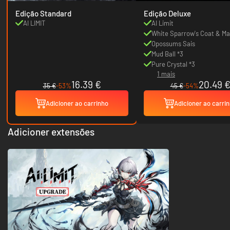
Edição Standard
Edição Deluxe
AI LIMIT
AI Limit
White Sparrow's Coat & M
Opossums Sais
Mud Ball *3
Pure Crystal *3
1 mais
16.39 €
20.49 
35 €
-53%
45 €
-54%
Adicioner ao carrinho
Adicioner ao carri
Adicioner extensões