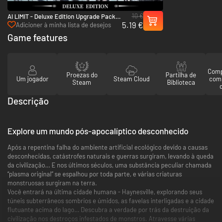
10 €
AI LIMIT - Deluxe Edition Upgrade Pack -
5.19 €
PC (Steam)
Adicioner à minha lista de desejos
Game features
Comp
Proezas do
Partilha de
Um jogador
Steam Cloud
com
Steam
Biblioteca
Descrição
Explore um mundo pós-apocalíptico desconhecido
Após a repentina falha do ambiente artificial ecológico devido a causas
desconhecidas, catástrofes naturais e guerras surgiram, levando à queda
da civilização… E nos últimos séculos, uma substância peculiar chamada
“plasma original” se espalhou por toda parte, e várias criaturas
monstruosas surgiram na terra.
Você entrará na última cidade humana - Haynesville, explorando seus
túneis subterrâneos sombrios e úmidos, as favelas interligadas e a cidade
flutuante acima do lago… Descubra a verdade por trás da destruição da
civilização nos destroços infestados de monstros. Atravesse várias