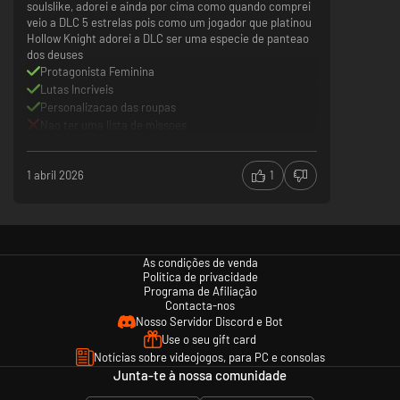
soulslike, adorei e ainda por cima como quando comprei
veio a DLC 5 estrelas pois como um jogador que platinou
Hollow Knight adorei a DLC ser uma especie de panteao
dos deuses
Protagonista Feminina
Lutas Incriveis
Personalizacao das roupas
Nao ter uma lista de missoes
Mapa um pouco confuso
Experimente combates de ação variados e emocionantes
◆ Diversos tipos de armas com uma quantidade maior!
1 abril 2026
1
◆ Troque livremente entre diferentes habilidades de combate usando
armas!
◆ O sistema “taxa de sincronização”, que melhora com base nas ações de
combate, ajuda você a se tornar mais habilidoso na ofensiva e defensiva!
◆ O mecanismo de transformação na mão esquerda pode acionar até
As condições de venda
dezenas de “estilos”, fornecendo uma variedade de ataques e suporte de
Política de privacidade
combate!
Programa de Afiliação
◆ Usando vários sistemas, combine várias técnicas de combate para
Contacta-nos
obter vantagem na troca constante de ofensa e defesa.
Nosso Servidor Discord e Bot
Use o seu gift card
Notícias sobre videojogos, para PC e consolas
Junta-te à nossa comunidade