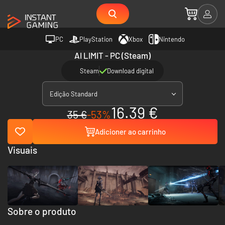
PC
PlayStation
Xbox
Nintendo
AI LIMIT - PC (Steam)
Steam
Download digital
Edição Standard
16.39 €
35 €
-53%
Adicioner ao carrinho
Visuais
Sobre o produto