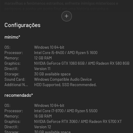
maravilhas e fenômenos estranhos, enfrente inimigos misteriosos e
perigosos, e ponha um ponto final em uma história estranha e
desesperada.
Configurações
mínimo
*
OS:
Windows 10 64-bit
Processor:
Intel Core i5-8400 / AMD Ryzen 5 1600
Memory:
12 GB RAM
Graphics:
NVIDIA GeForce GTX 1060 6GB / AMD Radeon RX 580 8GB
DirectX:
Version 11
Storage:
30 GB available space
Sound Card:
Windows Compatible Audio Device
Comece uma jornada com uma missão misteriosa
Additional Notes:
HDD Supported, SSD Recommended.
Os “soldados mecânicos” têm a aparência humana, mas são uma nova
recomendado
*
forma de vida criada por uma tecnologia misteriosa. Elas carregam suas
próprias missões e embarcam em uma jornada solitária e perigosa. Com
OS:
Windows 10 64-bit
a ajuda do “ramo cristalino”, elas podem renascer repetidamente. Mas
Processor:
Intel Core i7-9700 / AMD Ryzen 5 5500
agora, que o ramo se esgotou, como membro de uma equipe de soldados
Memory:
16 GB RAM
mecânicos, você precisa encontrar e reparar os ramos cristalinos
Graphics:
NVIDIA GeForce RTX 3060 / AMD Radeon RX 5700 XT
espalhados pela cidade. Você encontrará humanos e companheiros robôs
DirectX:
Version 12
que estão igualmente em situação precária, experimentará suas alegrias,
Storage:
30 GB available space