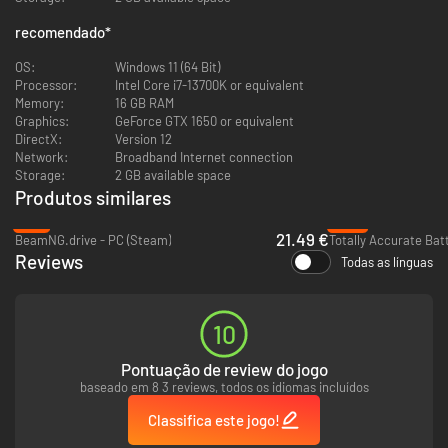
recomendado
*
OS:
Windows 11 (64 Bit)
Processor:
Intel Core i7-13700K or equivalent
Memory:
16 GB RAM
Graphics:
GeForce GTX 1650 or equivalent
DIVERSÃO, AMIGOS E FÍSICA!
DirectX:
Version 12
Network:
Broadband Internet connection
Que comece a exploração! Quase tudo é interativo: vale pegar, brincar e
Storage:
2 GB available space
experimentar em um mundo cheio de artefatos, minijogos e surpresas.
Produtos similares
-4%
-77%
21.49 €
BeamNG.drive - PC (Steam)
Reviews
Todas as línguas
10
Curta as aventuras nesse mundo fantástico em missões individuais ou em
grupo com até 4 jogadores no modo de cooperação online ou local.
Pontuação de review do jogo
baseado em 8 3 reviews, todos os idiomas incluídos
Classifica este jogo!