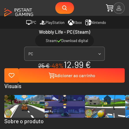
PC
PlayStation
Xbox
Nintendo
Wobbly Life - PC (Steam)
Steam
Download digital
PC
12.99 €
25 €
-48%
Adicioner ao carrinho
Visuais
Sobre o produto