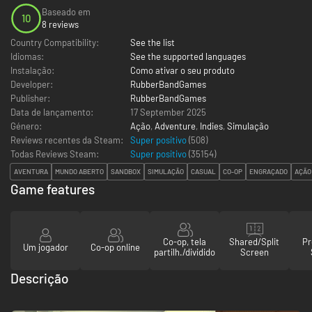
Baseado em
10
8 reviews
Country Compatibility:
See the list
Idiomas:
See the supported languages
Instalação:
Como ativar o seu produto
Developer:
RubberBandGames
Publisher:
RubberBandGames
Data de lançamento:
17 September 2025
Género:
Ação
,
Adventure
,
Indies
,
Simulação
Reviews recentes da Steam:
Super positivo
(508)
Todas Reviews Steam:
Super positivo
(
35154
)
AVENTURA
MUNDO ABERTO
SANDBOX
SIMULAÇÃO
CASUAL
CO-OP
ENGRAÇADO
AÇÃO
Game features
Co-op, tela
Shared/Split
Pr
Um jogador
Co-op online
partilh./dividido
Screen
Descrição