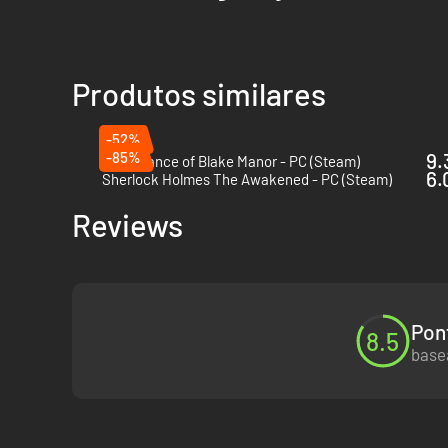
Produtos similares
-52%
-85%
9.
The Séance of Blake Manor - PC (Steam)
6.
Sherlock Holmes The Awakened - PC (Steam)
Reviews
Pon
8.5
basea