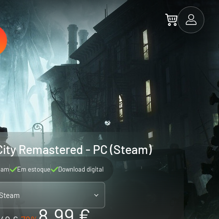
City Remastered - PC (Steam)
eam
Em estoque
Download digital
 Steam
8.99 €