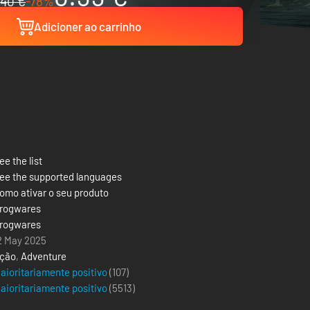
40 €
-78%
Adicioner ao carrinho
ee the list
ee the supported languages
omo ativar o seu produto
rogwares
rogwares
2 May 2025
ção
,
Adventure
aioritariamente positivo
(107)
aioritariamente positivo
(
5513
)