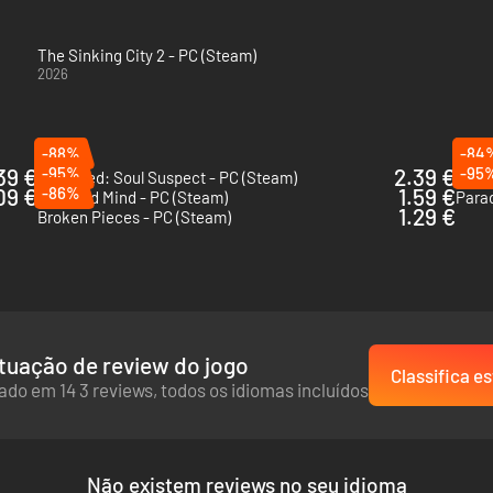
The Sinking City 2 - PC (Steam)
2026
-88%
-84
39 €
-95%
2.39 €
-95
Murdered: Soul Suspect - PC (Steam)
Call 
09 €
-86%
1.59 €
In Sound Mind - PC (Steam)
Parad
1.29 €
Broken Pieces - PC (Steam)
tuação de review do jogo
Classifica es
do em 14 3 reviews, todos os idiomas incluídos
Não existem reviews no seu idioma