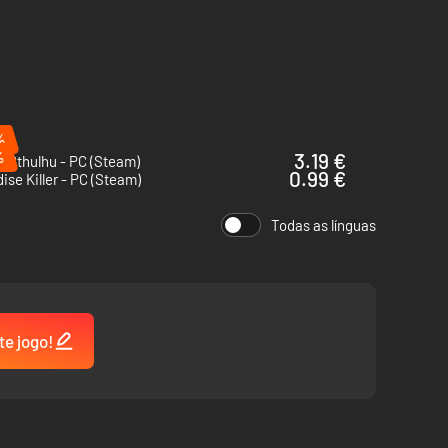
%
%
3.19 €
of Cthulhu - PC (Steam)
0.99 €
ise Killer - PC (Steam)
Todas as línguas
te jogo!