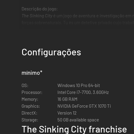
Descrição do jogo:
The Sinking City
é um jogo de aventura e investigação em m
forças sobrenaturais. Tu és um detetive privado cujo trabal
Pilares do jogo:
História e atmosfera opressiva inspiradas no universo 
Configurações
Um vasto mundo aberto que pode ser explorado a pé, 
Grande rejogabilidade graças a um sistema aberto de 
Um arsenal de armas da década de 1920 para enfrentar 
Gere a tua saúde mental para desvendares a verdade p
mínimo
*
OS:
Windows 10 Pro 64-bit
Processor:
Intel Core i7-7700, 3.60GHz
Memory:
16 GB RAM
Graphics:
NVIDIA GeForce GTX 1070 Ti
DirectX:
Version 12
Storage:
50 GB available space
The Sinking City franchise