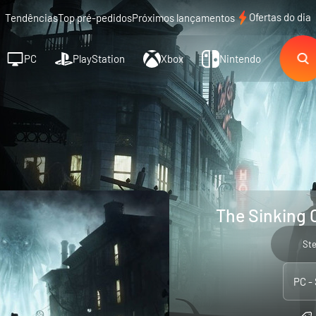
Ofertas do dia
Tendências
Top pré-pedidos
Próximos lançamentos
PC
PlayStation
Xbox
Nintendo
The Sinking 
St
PC -