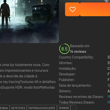
Baseado em
8.5
14 reviews
Country Compatibility:
S
Idiomas:
S
ob uma luz totalmente nova. Com
Instalação:
C
ais impressionantes e recursos
Developer:
F
e a descida da cidade à
Publisher:
F
e ray tracingTexturas 4K e detalhes
Data de lançamento:
1
esSuporte HDR, modo fotoMelhorias
Género:
A
.
Reviews recentes da Steam:
M
Todas Reviews Steam:
M
PESSOA
DETETIVES
HISTÓRIA EXCELENTE
TERROR
...