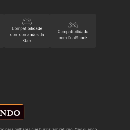
Compatibilidade
Compatibilidade
com comandos da
com DualShock
Xbox
ário para milhares que buscavam refúgio. Mas quando