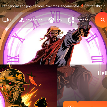
Ofertas do dia
Tendências
Top pré-pedidos
Próximos lançamentos
PC
PlayStation
Xbox
Nintendo
Hel