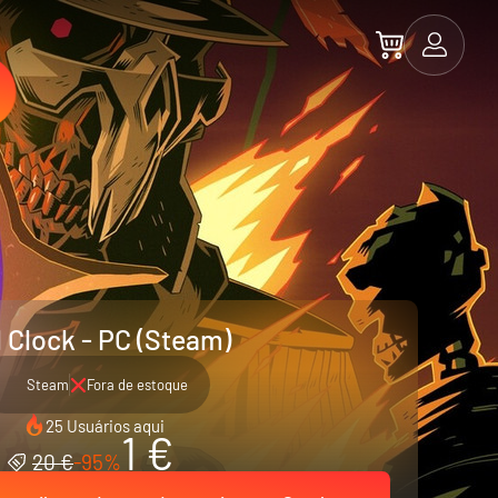
l Clock - PC (Steam)
Steam
Fora de estoque
25 Usuários aqui
1 €
20 €
-95%