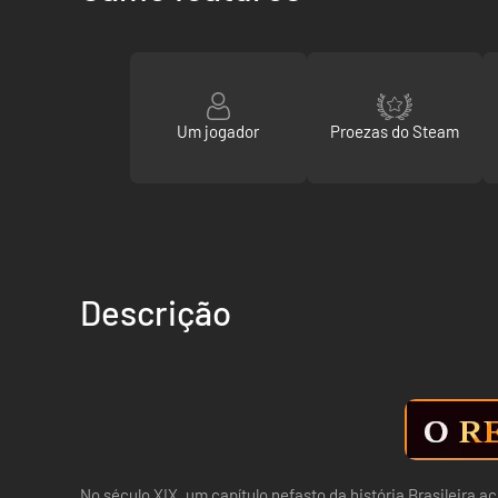
Um jogador
Proezas do Steam
Descrição
No século XIX, um capítulo nefasto da história Brasileira