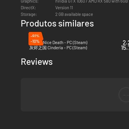
Graphics:
nVidia GTX 1060 / AMD RX 580 with 6GB
DirectX:
Version 11
Storage:
2 GB available space
Cada segundo conta quando você enfrenta as legiões de mo
Produtos similares
encarnados daqueles que tentaram enterrar a verdade.
-91%
-10%
2.
Have a Nice Death - PC (Steam)
15.
灰烬之国 Cinderia - PC (Steam)
Reviews
-