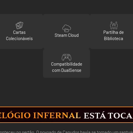
Cartas
Partilha de
Steam Cloud
Colecionáveis
Biblioteca
Compatibilidade
com DualSense
 aconteceu no sertão. O povoado de Canudos havia se tornado um santu