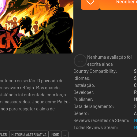
Receber e
Nenhuma avaliação foi
--
escrita ainda
Country Compatibility:
S
Idiomas:
S
aconteceu no sertão. O povoado de
Instalação:
C
 buscavam refúgio. Mas quando
Developer:
R
istência foi enfrentada com força
Publisher:
M
s. Jogue como Pajéu,
Data de lançamento:
2
ando para resgatar a alma de
Género:
A
Reviews recentes da Steam:
M
Todas Reviews Steam:
M
WLER
HISTÓRIA ALTERNATIVA
INDIE
...