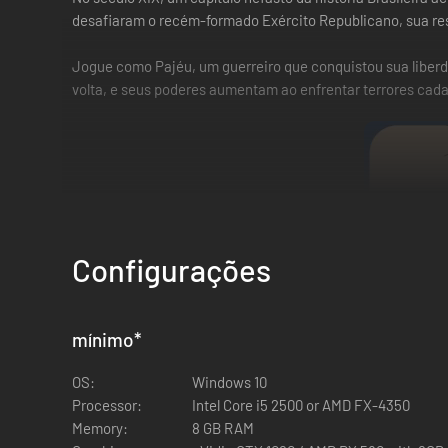
desafiaram o recém-formado Exército Republicano, sua res
Jogue como Pajéu, um guerreiro que conquistou sua liberda
volta, e seus poderes aumentam ao enfrentar terrores cad
Configurações
mínimo
*
OS:
Windows 10
Processor:
Intel Core i5 2500 or AMD FX-4350
Memory:
8 GB RAM