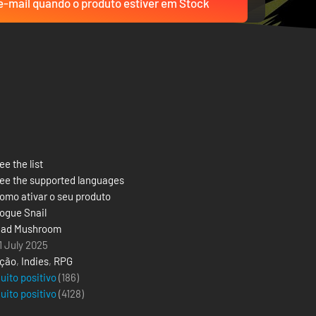
-mail quando o produto estiver em Stock
ee the list
ee the supported languages
omo ativar o seu produto
ogue Snail
ad Mushroom
1 July 2025
ção
,
Indies
,
RPG
uito positivo
(186)
uito positivo
(
4128
)