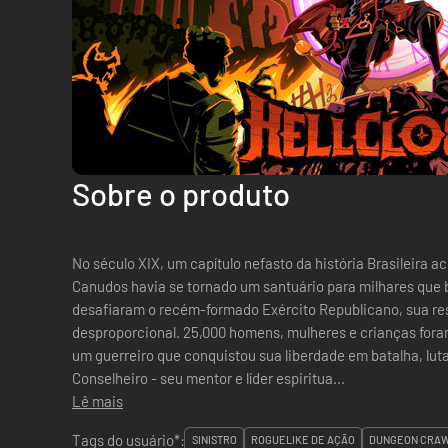
Sobre o produto
No século XIX, um capítulo nefasto da história Brasileira 
Canudos havia se tornado um santuário para milhares que
desafiaram o recém-formado Exército Republicano, sua res
desproporcional. 25,000 homens, mulheres e crianças foram massacrado
um guerreiro que conquistou sua liberdade em batalha, lut
Conselheiro - seu mentor e líder espiritua...
Lê mais
Tags do usuário*:
SINISTRO
ROGUELIKE DE AÇÃO
DUNGEON CRA