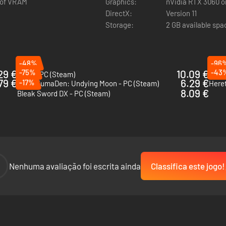
 of VRAM
Graphics:
nVidia RTX 3060 
DirectX:
Version 11
Storage:
2 GB available spa
rtos-vivos de seus opressores. Arrisque descer mais fundo para conse
-48%
-96
29 €
-75%
10.09 €
-43
VOIN - PC (Steam)
Drea
79 €
6.29 €
-17%
GetsuFumaDen: Undying Moon - PC (Steam)
Heret
8.09 €
Bleak Sword DX - PC (Steam)
-
Nenhuma avaliação foi escrita ainda
Classifica este jogo!