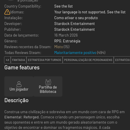
Country Compatibility:
See the list
Idiomas:
Your language is not supported. See the list
Instalação:
Como ativar o seu produto
Developer:
Stardock Entertainment
Publisher:
Stardock Entertainment
Data de lançamento:
16 March 2026
Género:
RPG
,
Estratégia
Reviews recentes da Steam:
Misto
(15)
Todas Reviews Steam:
Maioritariamente positivo
(
494
)
4X
FANTASIA
ESTRATÉGIA POR TURNOS
PERSONALIZAÇÃO DE PERSONAGENS
ESTRATÉGI
Game features
Partilha de
Um jogador
Biblioteca
Descrição
Construa uma civilização e sobreviva em um mundo com cara de RPG em
Elemental: Reforged
. Comece criando um personagem único, escolha
seus oponentes e entre em um mundo gerado aleatoriamente com o
objetivo de encontrar e dominar os fragmentos mágicos. A cada