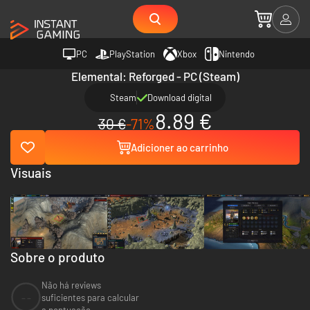
PC
PlayStation
Xbox
Nintendo
Elemental: Reforged - PC (Steam)
Steam
Download digital
8.89 €
30 €
-71%
Adicioner ao carrinho
Visuais
Sobre o produto
Não há reviews
--
suficientes para calcular
a pontuação