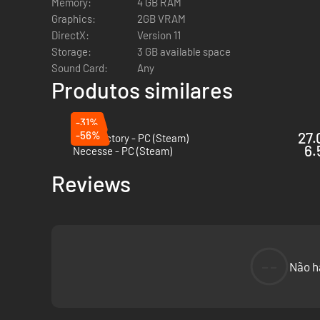
Memory:
4 GB RAM
Graphics:
2GB VRAM
Dissipe a névoa aumentando a pressão e forme gelo. Derre
DirectX:
Version 11
Plante flores e árvores para gerar oxigênio e deixar o céu a
Storage:
3 GB available space
Sound Card:
Any
Produtos similares
-31%
-56%
27.
Satisfactory - PC (Steam)
6.
Necesse - PC (Steam)
Reviews
--
Não h