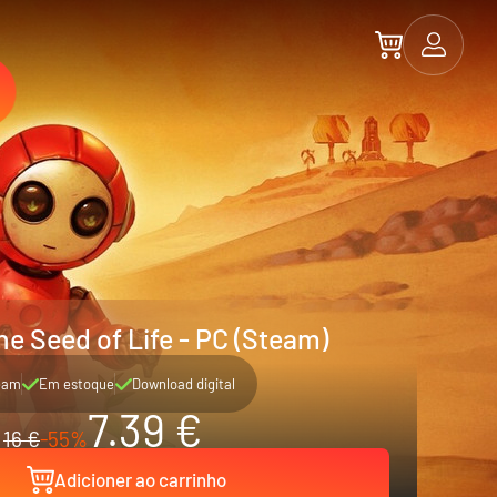
e Seed of Life - PC (Steam)
eam
Em estoque
Download digital
7.39 €
16 €
-55%
Adicioner ao carrinho