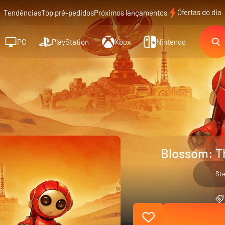
Ofertas do dia
Tendências
Top pré-pedidos
Próximos lançamentos
PC
PlayStation
Xbox
Nintendo
Blossom: Th
St