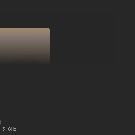
)
, 3+ GHz