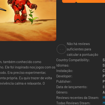
Não há reviews
--
suficientes para
calcular a pontuação
Country Compatibility:
S
ssom, também conhecido como
Idiomas:
S
. Ele foi inspirado nos jogos com os
Instalação:
C
odo. Era preciso experimentar,
Developer:
P
ta própria. Eu quis trazer de volta
Publisher:
P
vivência calma e relaxante. O
Data de lançamento:
8
Género:
A
Reviews recentes da Steam:
M
Todas Reviews Steam:
M