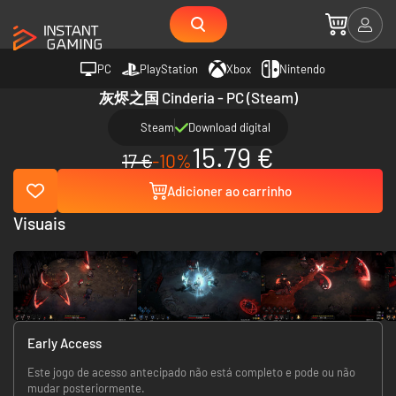
PC
PlayStation
Xbox
Nintendo
灰烬之国 Cinderia - PC (Steam)
Steam
Download digital
15.79 €
17 €
-10%
Adicioner ao carrinho
Visuais
Early Access
Este jogo de acesso antecipado não está completo e pode ou não
mudar posteriormente.