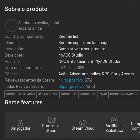
Sobre o produto
Nenhuma avaliação foi
--
escrita ainda
Country Compatibility:
See the list
Idiomas:
See the supported languages
Instalação:
Como ativar o seu produto
Developer:
MyACG Studio
Publisher:
NPC Entertainment
,
MyACG Studio
Data de lançamento:
29 March 2026
Género:
Ação
,
Adventure
,
Indies
,
RPG
,
Early Access
Reviews recentes da Steam:
Muito positivo
(576)
Todas Reviews Steam:
Super positivo
(
4515
)
ROGUELIKE DE AÇÃO
HACK & SLASH
ROGUELITE
ROGUELIKE
AÇÃO
DUNGEON CRAWLER
Game features
Comp
Proezas do
Partilha de
Um jogador
Steam Cloud
com
Steam
Biblioteca