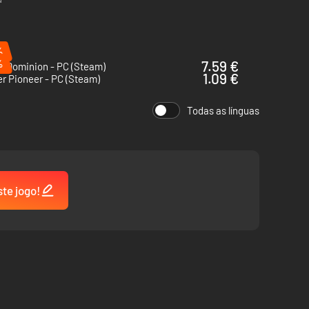
%
%
7.59 €
r Dominion - PC (Steam)
1.09 €
r Pioneer - PC (Steam)
Todas as línguas
ste jogo!
ca de quarenta servos por meio de diferentes estratégias.