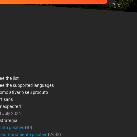
ee the list
ee the supported languages
omo ativar o seu produto
rtisans
nexpected
1 July 2024
stratégia
uito positivo
(10)
aioritariamente positivo
(
2492
)