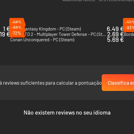
-68%
-55
1 €
-88%
6.49 €
-93
Super Fantasy Kingdom - PC (Steam)
Towe
19 €
-72%
2.69 €
Legion TD 2 - Multiplayer Tower Defense - PC (Steam)
Borde
5.69 €
Conan Unconquered - PC (Steam)
á reviews suficientes para calcular a pontuação
Classifica e
Não existem reviews no seu idioma
o revisadas constantemente. Derrote os 4 TITÃS primordiais e seus cer
odem ser aprimoradas.