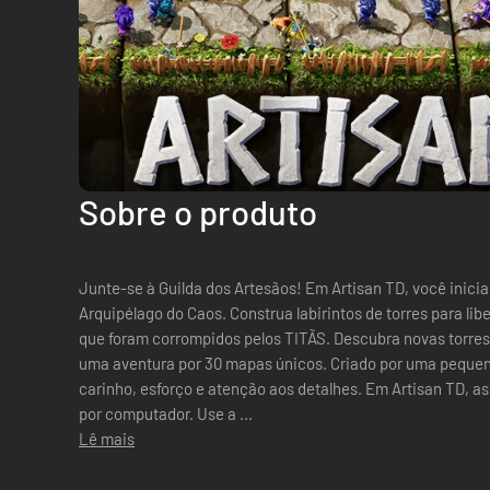
Sobre o produto
Junte-se à Guilda dos Artesãos! Em Artisan TD, você inici
Arquipélago do Caos. Construa labirintos de torres para li
que foram corrompidos pelos TITÃS. Descubra novas torr
uma aventura por 30 mapas únicos. Criado por uma pequena equipe independente, com muito
carinho, esforço e atenção aos detalhes. Em Artisan TD, a
por computador. Use a ...
Lê mais