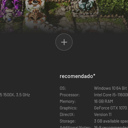
recomendado
*
OS:
Windows 10 64 Bit
 5 1500X, 3.5 GHz
Processor:
Intel Core i5-1160
Memory:
16 GB RAM
arinho, esforço e atenção aos detalhes.
Graphics:
GeForce GTX 1070 
or computador.
DirectX:
Version 11
timizar seu labirinto.
Storage:
3 GB available spa
Additional Notes:
16:9 recommende