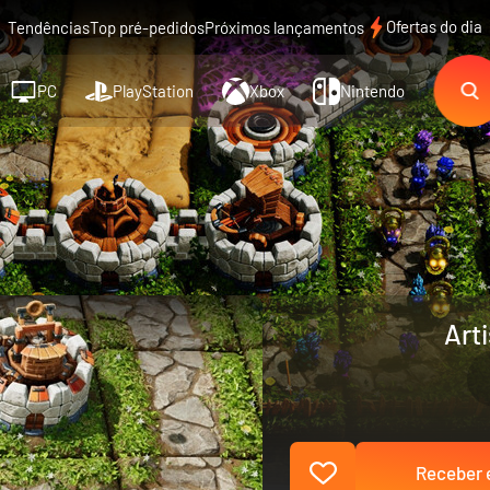
Ofertas do dia
Tendências
Top pré-pedidos
Próximos lançamentos
PC
PlayStation
Xbox
Nintendo
Art
Receber e