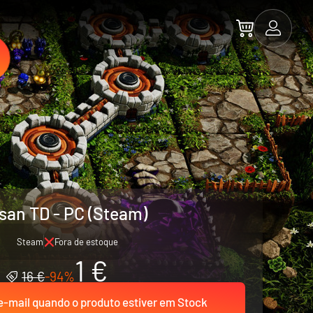
isan TD - PC (Steam)
Steam
Fora de estoque
1 €
16 €
-94%
-mail quando o produto estiver em Stock