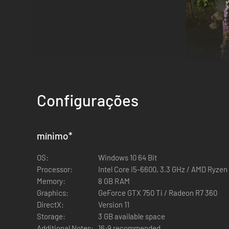
Configurações
mínimo
*
OS:
Windows 10 64 Bit
Processor:
Intel Core i5-6600, 3.3 GHz / AMD Ryzen
Memory:
8 GB RAM
Criado por uma pequena equipe independente, com muito c
Graphics:
GeForce GTX 750 Ti / Radeon R7 360
Em Artisan TD, as rodadas não são aleatórias e geradas p
DirectX:
Version 11
Use a configuração dos mapas e as campos especiais para o
Storage:
3 GB available space
Additional Notes:
16:9 recommended