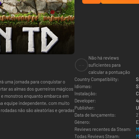
Não há reviews
--
suficientes para
calcular a pontuação
Country Compatibility:
S
ará uma jornada para conquistar o
Idiomas:
S
bertar as almas dos guerreiros mágicos
Instalação:
C
es e monstros enquanto embarca em
Developer:
4
Publisher:
U
s rodadas não são aleatórias e geradas
Data de lançamento:
2
Género:
E
Reviews recentes da Steam:
M
Todas Reviews Steam:
M