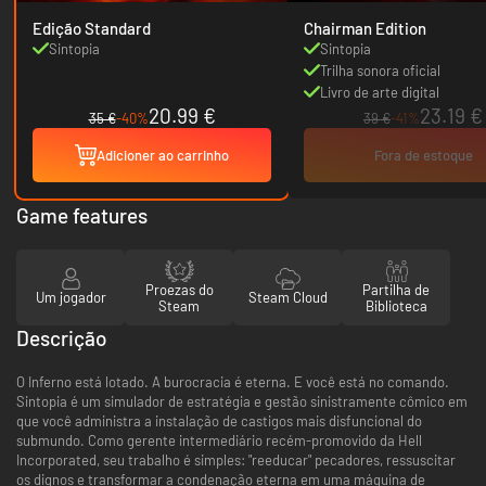
Edição Standard
Chairman Edition
Sintopia
Sintopia
Trilha sonora oficial
Livro de arte digital
20.99 €
23.19 €
35 €
-40%
39 €
-41%
Adicioner ao carrinho
Fora de estoque
Game features
Proezas do
Partilha de
Um jogador
Steam Cloud
Steam
Biblioteca
Descrição
O Inferno está lotado. A burocracia é eterna. E você está no comando.
Sintopia é um simulador de estratégia e gestão sinistramente cômico em
que você administra a instalação de castigos mais disfuncional do
submundo. Como gerente intermediário recém-promovido da Hell
Incorporated, seu trabalho é simples: "reeducar" pecadores, ressuscitar
os dignos e transformar a condenação eterna em uma máquina de