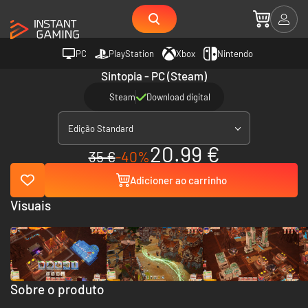
PC
PlayStation
Xbox
Nintendo
Sintopia - PC (Steam)
Steam
Download digital
Edição Standard
20.99 €
35 €
-40%
Adicioner ao carrinho
Visuais
Sobre o produto