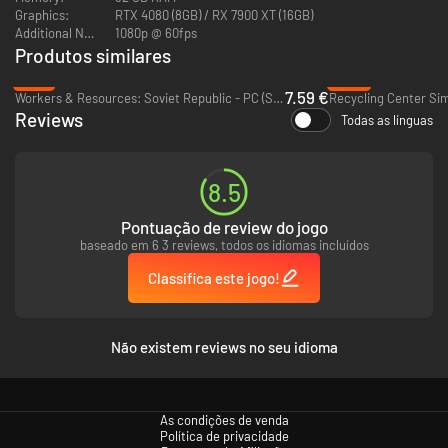
Graphics:
RTX 4080 (8GB) / RX 7900 XT (16GB)
Additional Notes:
1080p @ 60fps
Produtos similares
-81%
-68%
7.59 €
Workers & Resources: Soviet Republic - PC (Steam)
Recycling Center Sim
Assim na Terra como no Inferno
Reviews
Todas as línguas
Mantenha uma Superfície próspera para sustentar o ciclo de
ressurreição. Como administrador do Inferno, você pode usar seus
poderes divinos para "motivar" os vivos a fazerem sua vontade. Nada
8.5
como um raiozinho ou um incêndio espontâneo para colocar a população
humu em movimento.
Pontuação de review do jogo
baseado em 6 3 reviews, todos os idiomas incluídos
Classifica este jogo!
Não existem reviews no seu idioma
As condições de venda
Política de privacidade