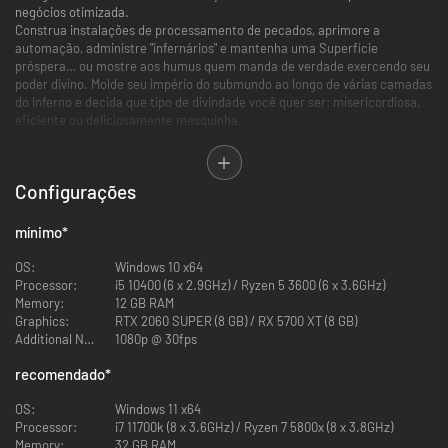
negócios otimizada.
Construa instalações de processamento de pecados, aprimore a
automação, administre "infernários" e mantenha uma Superfície
próspera… ou mostre aos humus quem manda de verdade exercendo seu
poder divino. Molde seu império do submundo ao longo de várias camadas
do Inferno e decida que tipo de divindade você quer ser: misericordiosa,
eficiente ou deliciosamente mesquinha.
Características principais:
Configurações
O Inferno do seu jeito
Construa um submundo diabolicamente eficiente para processar o fluxo
interminável de almas pecadoras que chegam da Superfície. Castigue
mínimo
*
almas para gerar lucro e expandir suas capacidades ou influência divina.
Contrate infernários excêntricos para manter a papelada em dia… só não
OS:
Windows 10 x64
se esqueça de pagar o salário a tempo.
Processor:
i5 10400 (6 x 2.9GHz) / Ryzen 5 3600 (6 x 3.6GHz)
Memory:
12 GB RAM
Graphics:
RTX 2060 SUPER (8 GB) / RX 5700 XT (8 GB)
Additional Notes:
1080p @ 30fps
recomendado
*
OS:
Windows 11 x64
Processor:
i7 11700k (8 x 3.6GHz) / Ryzen 7 5800x (8 x 3.8GHz)
Memory:
32 GB RAM