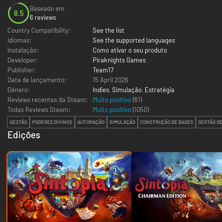
Baseado em
8.5
6 reviews
Country Compatibility:
See the list
Idiomas:
See the supported languages
Instalação:
Como ativar o seu produto
Developer:
Piraknights Games
Publisher:
Team17
Data de lançamento:
15 April 2026
Género:
Indies
,
Simulação
,
Estratégia
Reviews recentes da Steam:
Muito positivo
(61)
Todas Reviews Steam:
Muito positivo
(
1050
)
GESTÃO
PODERES DIVINOS
AUTOMAÇÃO
SIMULAÇÃO
CONSTRUÇÃO DE BASES
GESTÃO D
Edições