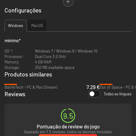
In Terraforming Mars, you control a corporation with a certain profile.
Play project cards, build up production, place your cities and green areas
Configurações
on the map, and race for milestones and awards!
Will your corporation lead the way into humanity’s new
Windows
MacOS
era?
mínimo
*
OS *:
Windows 7 / Windows 8 / Windows 10
Processor:
Dual Core 3.0 GHz
Memory:
4 GB RAM
Storage:
250 MB available space
Produtos similares
-82%
-88%
7.29 €
BattleTech - PC & Mac (Steam)
Out of Space - PC &
Reviews
Todas as línguas
9.5
Pontuação de review do jogo
baseado em 7 3 reviews, todos os idiomas incluídos