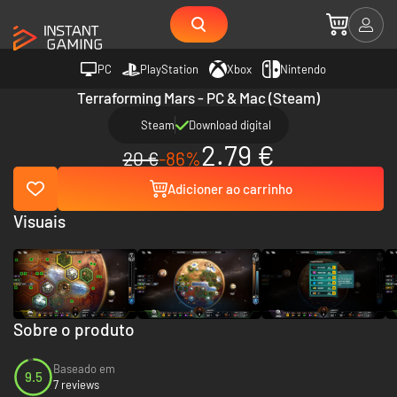
PC
PlayStation
Xbox
Nintendo
Terraforming Mars - PC & Mac (Steam)
Steam
Download digital
2.79 €
20 €
-86%
Adicioner ao carrinho
Visuais
Sobre o produto
Baseado em
9.5
7 reviews