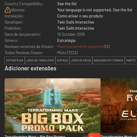
Country Compatibility:
See the list
Idiomas:
Your language is not supported. See the list
Instalação:
Como ativar o seu produto
Developer:
Twin Sails Interactive
Publisher:
Twin Sails Interactive
Data de lançamento:
16 October 2018
Género:
Estratégia
Reviews recentes da Steam:
Maioritariamente negativo
(12)
Todas Reviews Steam:
Misto
(
7222
)
ESTRATÉGIA
JOGO DE TABULEIRO
ESPAÇO
JOGO DE MESA
BASEADO EM TURNOS
MARTE
Adicioner extensões
5 €
Terraforming Mars - Big Box Promo
Terraforming Mars - 