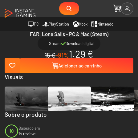
PC
PlayStation
Xbox
Nintendo
FAR: Lone Sails - PC & Mac (Steam)
Steam
Download digital
1.29 €
15 €
-91%
Adicioner ao carrinho
Visuais
Sobre o produto
Baseado em
10
14 reviews