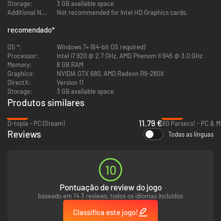
Storage:
3 GB available space
Additional Notes:
Not recommended for Intel HD Graphics cards.
recomendado
*
OS *:
Windows 7+ (64-bit OS required)
Processor:
Intel i7 920 @ 2.7 GHz, AMD Phenom II 945 @ 3.0 GHz
Memory:
8 GB RAM
Graphics:
NVIDIA GTX 680, AMD Radeon R9-280X
DirectX:
Version 11
Storage:
3 GB available space
Produtos similares
-38%
-59%
11.79 €
D-topia - PC (Steam)
60 Parsecs! - PC & M
Reviews
Todas as línguas
10
Pontuação de review do jogo
baseado em 14 3 reviews, todos os idiomas incluídos
Classifica este jogo!