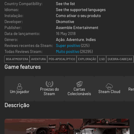
Country Compatibility:
See the list
Idiomas:
See the supported languages
Instalação:
Como ativar o seu produto
Developer:
Okomotive
Publisher:
Assemble Entertainment
Data de lançamento:
16 May 2018
Género:
Ação
,
Adventure
,
Indies
Reviews recentes da Steam:
Super positivo
(225)
Todas Reviews Steam:
Muito positivo
(
26295
)
BOA ATMOSFERA
AVENTURA
PÓS-APOCALÍPTICO
EXPLORAÇÃO
2,5D
QUEBRA-CABEÇAS
Game features
Proezas do
Cartas
Re
Um jogador
Steam Cloud
Steam
Colecionáveis
Descrição