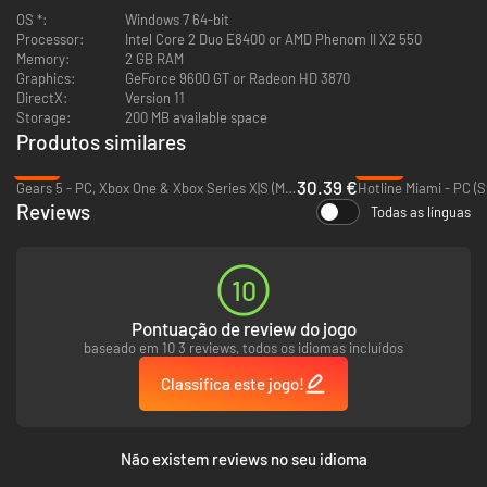
Um exército robótico controlado por uma inteligência artificial dominou o
OS *:
Windows 7 64-bit
mundo e tornou os humanos dispensáveis. A humanidade sobrevive
Processor:
Intel Core 2 Duo E8400 or AMD Phenom II X2 550
escondida enquanto os seus caçadores dominam a superfície. Um
Memory:
2 GB RAM
pequeno grupo de rebeldes recebe informações sobre uma importante
Graphics:
GeForce 9600 GT or Radeon HD 3870
central de energia controlada pela IA e organizam uma missão
DirectX:
Version 11
considerada suicida através do território inimigo. Escolha entre Mavra,
Storage:
200 MB available space
uma supersoldado da resistência humana, ou Doyle, um robô insurgente
Produtos similares
igualmente letal. Prepare-se para uma missão repleta de cenas de ação
frenéticas onde a única forma de garantir sua sobrevivência será
-13%
-82%
30.39 €
transformando em sucata todos os robôs que encontrar pela frente.
Gears 5 - PC, Xbox One & Xbox Series X|S (Microsoft Store)
Hotline Miami - PC (
Reviews
Todas as línguas
10
Pontuação de review do jogo
baseado em 10 3 reviews, todos os idiomas incluídos
Classifica este jogo!
Não existem reviews no seu idioma