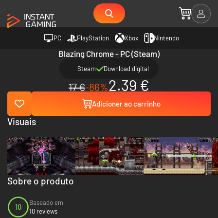
PC
PlayStation
Xbox
Nintendo
Blazing Chrome - PC (Steam)
Steam
Download digital
2.39 €
17 €
-86%
Adicioner ao carrinho
Visuais
Sobre o produto
Baseado em
10
10 reviews