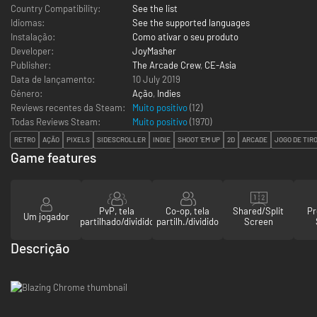
Country Compatibility:
See the list
Idiomas:
See the supported languages
Instalação:
Como ativar o seu produto
Developer:
JoyMasher
Publisher:
The Arcade Crew
,
CE-Asia
Data de lançamento:
10 July 2019
Género:
Ação
,
Indies
Reviews recentes da Steam:
Muito positivo
(12)
Todas Reviews Steam:
Muito positivo
(
1970
)
RETRO
AÇÃO
PIXELS
SIDESCROLLER
INDIE
SHOOT 'EM UP
2D
ARCADE
JOGO DE TIR
Game features
PvP, tela
Co-op, tela
Shared/Split
Pr
Um jogador
partilhado/dividido
partilh./dividido
Screen
Descrição