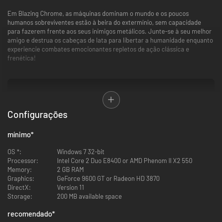
Em Blazing Chrome, as máquinas dominam o mundo e os poucos
humanos sobreviventes estão à beira do extermínio, sem capacidade
para fazerem frente aos seus inimigos metálicos. Junte-se à seu melhor
amigo e destrua os cabeças de lata para libertar a humanidade enquanto
experiencie combates emocionantes repletos de ação clássica e
frenética!
Configurações
mínimo
*
OS *:
Windows 7 32-bit
Processor:
Intel Core 2 Duo E8400 or AMD Phenom II X2 550
Memory:
2 GB RAM
Graphics:
GeForce 9600 GT or Radeon HD 3870
DirectX:
Version 11
Storage:
200 MB available space
recomendado
*