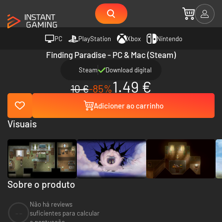
PC
PlayStation
Xbox
Nintendo
Finding Paradise - PC & Mac (Steam)
Steam
Download digital
1.49 €
10 €
-85%
Adicioner ao carrinho
Visuais
Sobre o produto
Não há reviews
--
suficientes para calcular
a pontuação