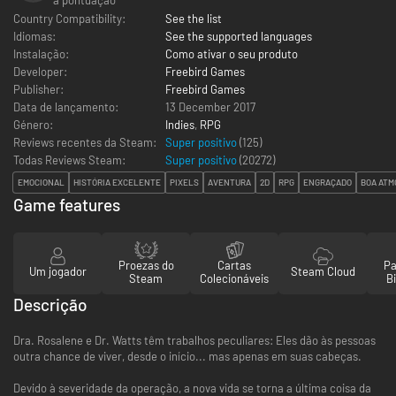
Country Compatibility:
See the list
Idiomas:
See the supported languages
Instalação:
Como ativar o seu produto
Developer:
Freebird Games
Publisher:
Freebird Games
Data de lançamento:
13 December 2017
Género:
Indies
,
RPG
Reviews recentes da Steam:
Super positivo
(125)
Todas Reviews Steam:
Super positivo
(
20272
)
EMOCIONAL
HISTÓRIA EXCELENTE
PIXELS
AVENTURA
2D
RPG
ENGRAÇADO
BOA ATM
Game features
Proezas do
Cartas
Pa
Um jogador
Steam Cloud
Steam
Colecionáveis
Bi
Descrição
Dra. Rosalene e Dr. Watts têm trabalhos peculiares: Eles dão às pessoas
outra chance de viver, desde o início... mas apenas em suas cabeças.
Devido à severidade da operação, a nova vida se torna a última coisa da