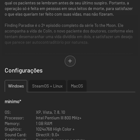
qual os pacientes se lembram antes de seu último suspiro. Portanto, a
operação só é feita em pessoas em seus leitos de morte, para satisfazer
o que elas queriam ter feito com suas vidas, mas não fizeram.
Finding Paradise é o 2º episódio completo da série To the Moon. Ele
acompanha a vida de Colin, o novo paciente dos doutores, conforme eles
tentam desemaranhar uma vida dividida em dois, e satisfazer um desejo
que parece ser autocontraditório por natureza.
-------------------------------------------------------------------------------------------
* Assim como To the Moon, este é um jogo completo independente. Não é
necessário ter jogado nenhum outro jogo anterior da série.
Configurações
Windows
SteamOS + Linux
MacOS
mínimo
*
OS:
XP, Vista, 7, 8, 10
Processor:
Intel Pentium III 800 MHz+
Memory:
1 GB RAM
Graphics:
1024x768 High Color +
Sound Card:
DirectX: 9.0+