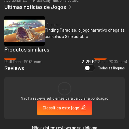
Additional Notes:
Practically runs on a potato.
Últimas notícias de Jogos
há um ano
Finding Paradise: o jogo narrativo chega às
consolas a 8 de outubro
Produtos similares
-88%
-27%
2.29 €
Until Then - PC (Steam)
MiSide - PC (Steam)
Reviews
Todas as línguas
--
Não há reviews suficientes para calcular a pontuação
Classifica este jogo!
Não existem reviews no seu idioma