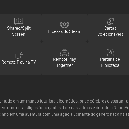
Shared/Split
Cartas
Proezas do Steam
Screen
Colecionáveis
Remote Play
Partilha de
Remote Play na TV
Together
Biblioteca
tado em um mundo futurista cibernético, onde cérebros disparam lan
agem com os vestígios fumegantes das suas vítimas e derrote o NeuroV
nho em uma aventura com uma ação alucinante do gênero hack’n’slash