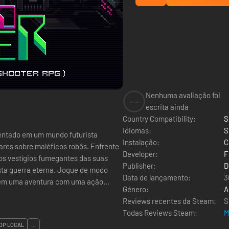
Nenhuma avaliação foi
--
escrita ainda
Country Compatibility:
S
Idiomas:
S
ntado em um mundo futurista
Instalação:
C
ares sobre maléficos robôs. Enfrente
Developer:
F
os vestígios fumegantes das suas
Publisher:
D
sta guerra eterna. Jogue de modo
Data de lançamento:
3
 em uma aventura com uma ação
Género:
A
Reviews recentes da Steam:
S
Todas Reviews Steam:
M
OP LOCAL
...