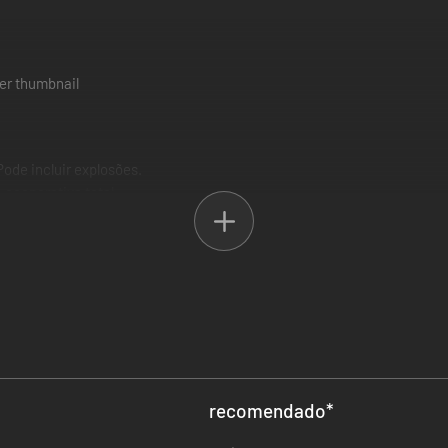
 Pode incluir explosões.
 cooperativa total.
ramos que não se importe com alguns “fim de jogo”.
dos.
em. Arrebente seus inimigos com essa “espingarda de plasma duplo d
 se desviar das balas. O mais provável é que eles não se ajustem ao 
us. Tomara que seus ouvidos aguentem a batida!
recomendado
*