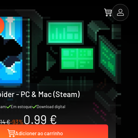
ider - PC & Mac (Steam)
eam
Em estoque
Download digital
0.99 €
14 €
-93%
Adicioner ao carrinho