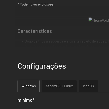
* Pode haver explosões.
Características
Jogo de tiros à esquerda e à direita repleto de ações.
Multi-jogador local para até quatro jogadores. Loucura
Conteúdos e perigos gerados por procedimentos. Espe
8736 inimigos únicos para detonar. Sim, contamos to
Configurações
Um montão de recursos para customizar sua personag
Chefes gigantescos que desafiam suas habilidades para
Potente e tenebrosa música eletrônica de Dan Termin
Windows
SteamOS + Linux
MacOS
mínimo
*