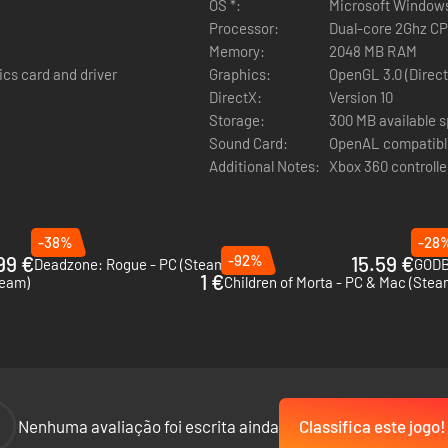
OS *:
Microsoft Windows
Processor:
Dual-core 2Ghz C
Memory:
2048 MB RAM
ics card and driver
Graphics:
OpenGL 3.0 (Direct
DirectX:
Version 10
Storage:
300 MB available 
Sound Card:
OpenAL compatibl
Additional Notes:
Xbox 360 control
-38%
-28
99 €
-92%
15.59 €
Deadzone: Rogue - PC (Steam)
GODB
1 €
team)
Children of Morta - PC & Mac (Stea
-
Nenhuma avaliação foi escrita ainda
Classifica este jogo!