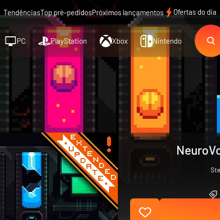
Ofertas do dia
Tendências
Top pré-pedidos
Próximos lançamentos
PC
PlayStation
Xbox
Nintendo
NeuroVo
St