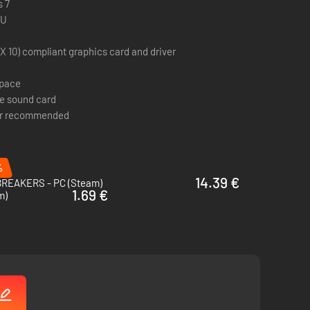
 7
PU
X 10) compliant graphics card and driver
space
e sound card
ler recommended
%
14.39 €
REAKERS - PC (Steam)
1.69 €
m)