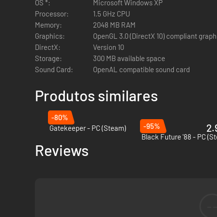
OS *:
Microsoft Windows XP
Processor:
1.5 GHz CPU
Memory:
2048 MB RAM
Graphics:
OpenGL 3.0 (DirectX 10) compliant graph
DirectX:
Version 10
Storage:
300 MB available space
Sound Card:
OpenAL compatible sound card
Produtos similares
-80%
-95%
2.
Gatekeeper - PC (Steam)
Black Future '88 - PC (S
Reviews
-