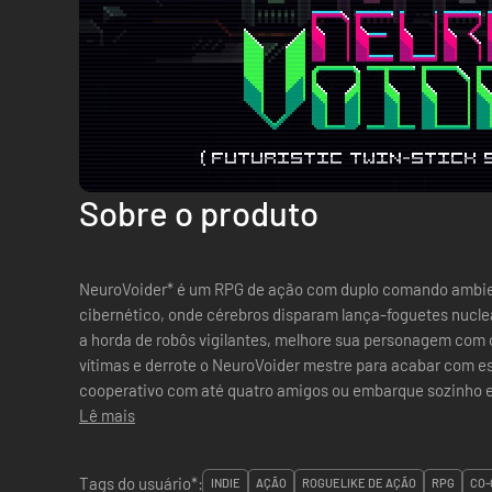
Sobre o produto
NeuroVoider* é um RPG de ação com duplo comando ambie
cibernético, onde cérebros disparam lança-foguetes nucle
a horda de robôs vigilantes, melhore sua personagem com 
vítimas e derrote o NeuroVoider mestre para acabar com e
cooperativo com até quatro amigos ou embarque sozinho
alucinante do gênero hack’n’slash, com uma pit...
Lê mais
Tags do usuário*:
INDIE
AÇÃO
ROGUELIKE DE AÇÃO
RPG
CO-