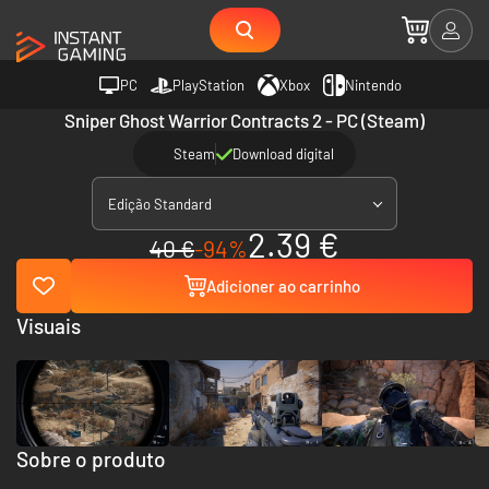
PC
PlayStation
Xbox
Nintendo
Sniper Ghost Warrior Contracts 2 - PC (Steam)
Steam
Download digital
Edição Standard
2.39 €
40 €
-94%
Adicioner ao carrinho
Visuais
Sobre o produto