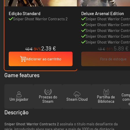
Edição Standard
Deluxe Arsenal Edition
Sniper Ghost Warrior Contracts 2
Sniper Ghost Warrior Contr
Sniper Ghost Warrior Contr
Graffiti Glow Skin
Sniper Ghost Warrior Contr
Lock n' Load Weapons Pac
Sniper Ghost Warrior Contr
Abstract Assassin Skin Pa
Sniper Ghost Warrior Contr
2.39 €
5.89 €
Dark Sky Skin
40 €
-94%
49 €
-88%
Adicioner ao carrinho
Fora de estoque
Game features
Comp
Proezas do
Partilha de
Um jogador
Steam Cloud
com
Steam
Biblioteca
Descrição
Sniper Ghost Warrior Contracts 2
assinala o título mais desafiante da
série, introduzindo alvos para abater a mais de 1000 m de distância.