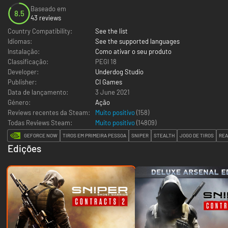
Baseado em
8.5
43 reviews
Country Compatibility:
See the list
Idiomas:
See the supported languages
Instalação:
Como ativar o seu produto
Classificação:
PEGI 18
Developer:
Underdog Studio
Publisher:
CI Games
Data de lançamento:
3 June 2021
Género:
Ação
Reviews recentes da Steam:
Muito positivo
(158)
Todas Reviews Steam:
Muito positivo
(
14809
)
GEFORCE NOW
TIROS EM PRIMEIRA PESSOA
SNIPER
STEALTH
JOGO DE TIROS
REA
Edições