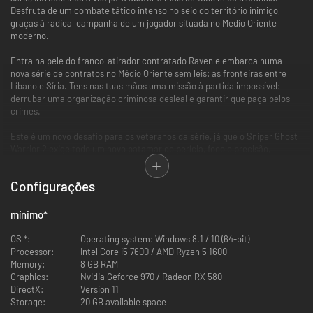
Desfruta de um combate tático intenso no seio do território inimigo,
graças à radical campanha de um jogador situada no Médio Oriente
moderno.
Entra na pele do franco-atirador contratado Raven e embarca numa
nova série de contratos no Médio Oriente sem leis: as fronteiras entre
Líbano e Síria. Tens nas tuas mãos uma missão à partida impossível:
derrubar uma organização criminosa desleal e garantir que paga pelos
crimes.
Este é um novo desafio para os veteranos da série, já que o Sniper Ghost
Warrior 2 exige todo um novo patamar de perícia, foco e precisão,
introduzindo pela primeira vez alvos a mais de 1000 m de distância.
Configurações
Desenvolvido pelo mesmo estúdio responsável pelo jogo original,
Contracts 2 aumenta a fasquia com a sua experiência de caça furtiva
ultra realista. Domina um amplo arsenal de armamento inspirado em
mínimo
*
equipamento militar genuíno. Explora vastos terrenos cheios de detalhes.
Enfrenta os inimigos mais realistas que já viste na série.
OS *:
Operating system: Windows 8.1 / 10 (64-bit)
Processor:
Intel Core i5 7600 / AMD Ryzen 5 1600
Com o mais recente equipamento ao teu dispor, podes repetir cada
Memory:
8 GB RAM
contrato numa variedade de formas. Reinicia a missão com uma
Graphics:
Nvidia Geforce 970 / Radeon RX 580
abordagem diferente para completar todos os objetivos. Prepara-te para
DirectX:
Version 11
gastar os pagamentos em armamento e dispositivos melhorados.
Storage:
20 GB available space