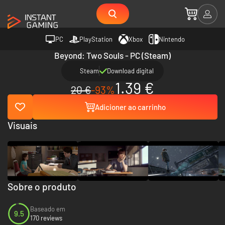
PC
PlayStation
Xbox
Nintendo
Beyond: Two Souls - PC (Steam)
Steam
Download digital
1.39 €
20 €
-93%
Adicioner ao carrinho
Visuais
Sobre o produto
Baseado em
9.5
170 reviews