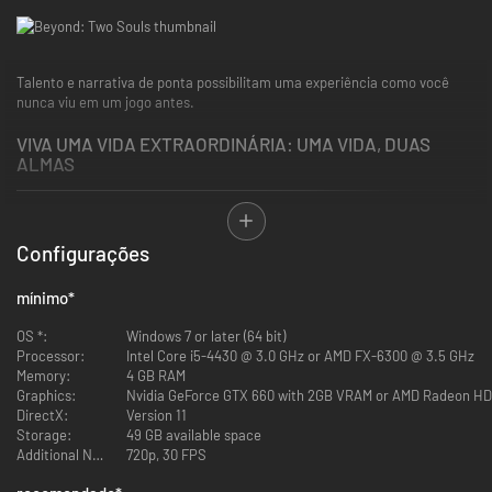
Talento e narrativa de ponta possibilitam uma experiência como você
nunca viu em um jogo antes.
VIVA UMA VIDA EXTRAORDINÁRIA: UMA VIDA, DUAS
ALMAS
Um suspense de ação psicológico único, encenado pelos astros de
Configurações
Hollywood
Elliot Page
e
Willem Dafoe
,
Beyond: Two Souls
vai te levar em
uma jornada pelo globo na pele da extraordinária Jodie Holmes.
mínimo
*
Conectada a uma misteriosa entidade de incríveis poderes desde seu
nascimento, Jodie é diferente.
OS *:
Windows 7 or later (64 bit)
Processor:
Intel Core i5-4430 @ 3.0 GHz or AMD FX-6300 @ 3.5 GHz
Suas ações vão determinar o destino de Jodie ao encarar desafios e
Memory:
4 GB RAM
perigos extraordinários e uma perda de partir o coração em uma jornada
Graphics:
Nvidia GeForce GTX 660 with 2GB VRAM or AMD Radeon HD
para descobrir a verdade sobre quem ela é.
DirectX:
Version 11
Storage:
49 GB available space
Crie uma história recheada de ação através de suas escolhas e ações ao
Additional Notes:
720p, 30 FPS
viver a vida de uma garota que nasceu ligada a uma entidade