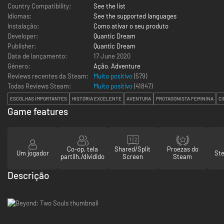
Country Compatibility:
See the list
Idiomas:
See the supported languages
Instalação:
Como ativar o seu produto
Developer:
Quantic Dream
Publisher:
Quantic Dream
Data de lançamento:
17 June 2020
Género:
Ação
,
Adventure
Reviews recentes da Steam:
Muito positivo
(579)
Todas Reviews Steam:
Muito positivo
(
41847
)
ESCOLHAS IMPORTANTES
HISTÓRIA EXCELENTE
AVENTURA
PROTAGONISTA FEMININA
C
Game features
Co-op, tela
Shared/Split
Proezas do
Um jogador
St
partilh./dividido
Screen
Steam
Descrição