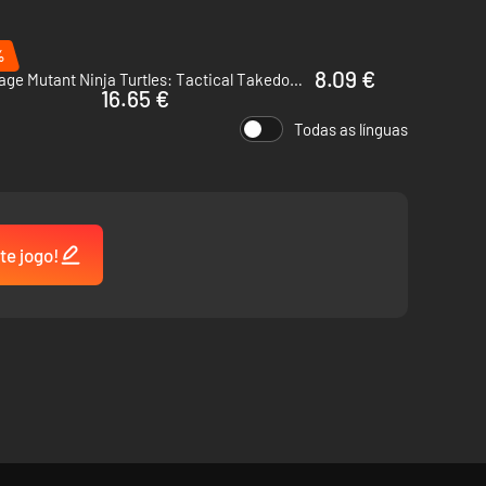
%
8.09 €
Teenage Mutant Ninja Turtles: Tactical Takedown - PC (Steam)
16.65 €
Todas as línguas
te jogo!