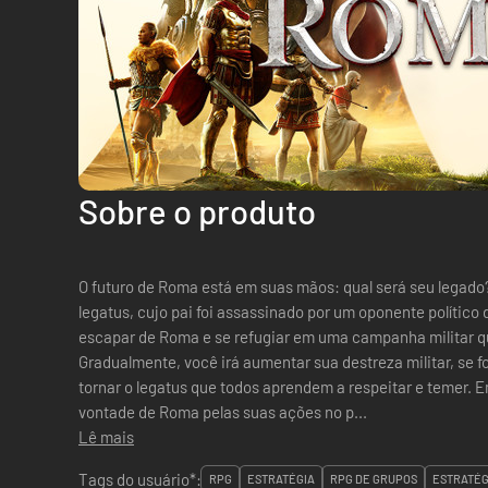
Sobre o produto
O futuro de Roma está em suas mãos: qual será seu legad
legatus, cujo pai foi assassinado por um oponente polític
escapar de Roma e se refugiar em uma campanha militar qu
Gradualmente, você irá aumentar sua destreza militar, se f
tornar o legatus que todos aprendem a respeitar e temer. Em Expeditions: Rome, você exerce a
vontade de Roma pelas suas ações no p...
Lê mais
Tags do usuário*:
RPG
ESTRATÉGIA
RPG DE GRUPOS
ESTRATÉG