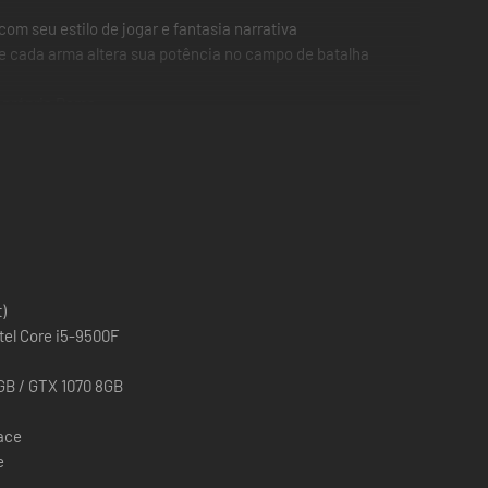
om seu estilo de jogar e fantasia narrativa
 cada arma altera sua potência no campo de batalha
a própria Roma
ompleta em que suas escolhas terão consequências
 opções estratégicas
nando uma variedade tremenda de opções estratégicas para
e regiões, utilize recursos, defenda territórios e alcance
)
 5 3600X / Intel Core i5-9500F
GB / GTX 1070 8GB
pace
e