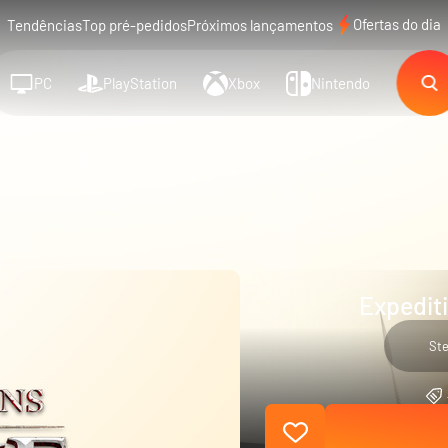
Ofertas do dia
Tendências
Top pré-pedidos
Próximos lançamentos
PC
PlayStation
Xbox
Nintendo
Expedit
St