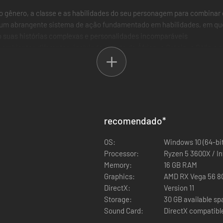
 o gênero, a classe e as habilidades do seu personagem para combinar c
r um abrangente sistema de ação fundamentado em habilidades, em que
suas histórias complexas e personalidades incomparáveis
mbientes diferentes, incluindo o norte da África, a Grécia, a Gália e 
trigas políticas e dramas pessoais, em uma narrativa com dublagem c
 de técnicas e habilidades passivas para explorar uma vasta gama de
uras e itens táticos para personalizar ainda mais o jogo, proporcio
a África e Gália. Recrute legionários, melhore o acampamento, conquist
recomendado
*
OS:
Windows 10 (64-bit
Processor:
Ryzen
Memory:
16 GB RAM
Graphics:
AMD RX Vega 56 8
DirectX:
Version 11
Storage:
30 GB available s
Sound Card:
DirectX compatibl