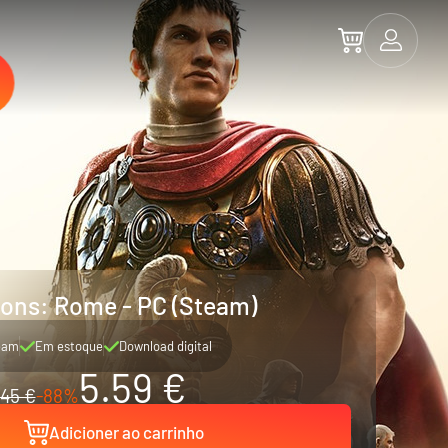
ions: Rome - PC (Steam)
eam
Em estoque
Download digital
5.59 €
45 €
-88%
Adicioner ao carrinho