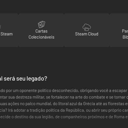
Cartas
Par
o Steam
Steam Cloud
Colecionáveis
Bi
l será seu legado?
nado por um oponente político desconhecido, obrigando você a escapar
ar sua destreza militar, se fortalecer na arte do combate e se tornar
as ações no palco mundial, do litoral azul da Grécia até as florestas
ia? Irá adotar a tradição política da República, ou abrir seu próprio 
ecide o destino da sua legião, de companheiros próximos e de Roma e