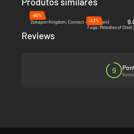
Produtos similares
-80%
-43%
9.
Dokapon Kingdom: Connect - PC (Steam)
Fuga: Melodies of Steel 
Reviews
Pont
9
basea