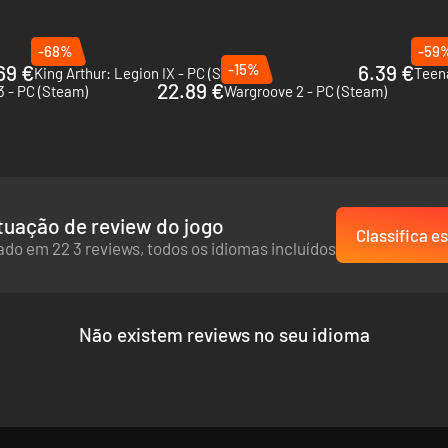
-68%
-59
69 €
-15%
6.39 €
King Arthur: Legion IX - PC (Steam)
22.89 €
3 - PC (Steam)
Wargroove 2 - PC (Steam)
uação de review do jogo
Classifica es
do em 22 3 reviews, todos os idiomas incluídos
Não existem reviews no seu idioma