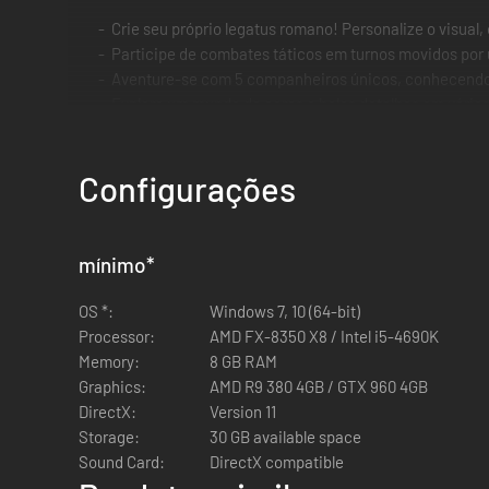
Crie seu próprio legatus romano! Personalize o visual,
Participe de combates táticos em turnos movidos po
Aventure-se com 5 companheiros únicos, conhecendo 
Explore um mundo de cores e belos detalhes em vários a
Vivencie uma história de inspiração histórica com in
abrangentes
Configurações
Fortaleça cada personagem e selecione uma variedade
Colete, monte e equipe uma variedade de armas, armad
cada personagem
Lidere sua legião em 3 campanhas pela Grécia, norte d
mínimo
*
a vitória
OS *:
Windows 7, 10 (64-bit)
Processor:
AMD FX-8350 X8 / Intel i5-4690K
Memory:
8 GB RAM
Graphics:
AMD R9 380 4GB / GTX 960 4GB
DirectX:
Version 11
Storage:
30 GB available space
Sound Card:
DirectX compatible