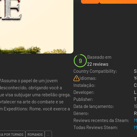
Baseado em
9
22 reviews
Country Compatibility:
S
Idiomas:
Y
o?Assuma o papel de um jovem
Instalação:
C
o desconhecido, obrigando você a
Developer:
L
e visa subjugar uma rebelião grega.
Publisher:
T
ortalecer na arte do combate e se
Data de lançamento:
1
Género:
R
Reviews recentes da Steam:
M
Todas Reviews Steam:
M
IA POR TURNOS
ROMANOS
...