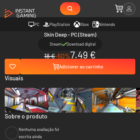
PC
PlayStation
Xbox
Nintendo
Skin Deep - PC (Steam)
Steam
Download digital
7.49 €
18 €
-60%
Adicioner ao carrinho
Visuais
Sobre o produto
Nenhuma avaliação foi
--
escrita ainda