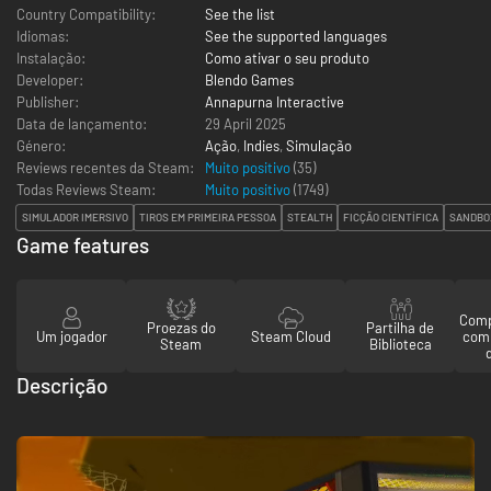
Country Compatibility:
See the list
Idiomas:
See the supported languages
Instalação:
Como ativar o seu produto
Developer:
Blendo Games
Publisher:
Annapurna Interactive
Data de lançamento:
29 April 2025
Género:
Ação
,
Indies
,
Simulação
Reviews recentes da Steam:
Muito positivo
(35)
Todas Reviews Steam:
Muito positivo
(
1749
)
SIMULADOR IMERSIVO
TIROS EM PRIMEIRA PESSOA
STEALTH
FICÇÃO CIENTÍFICA
SANDBO
Game features
Comp
Proezas do
Partilha de
Um jogador
Steam Cloud
com
Steam
Biblioteca
Descrição