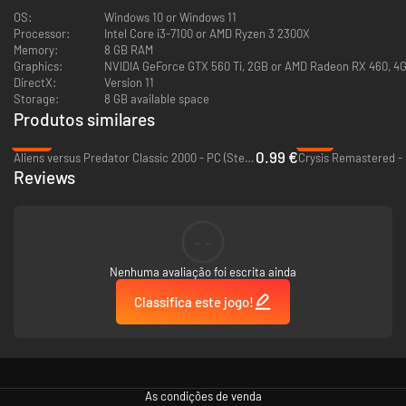
OS:
Windows 10 or Windows 11
Processor:
Intel Core i3-7100 or AMD Ryzen 3 2300X
Memory:
8 GB RAM
Graphics:
NVIDIA GeForce GTX 560 Ti, 2GB or AMD Radeon RX 460, 4GB
DirectX:
Version 11
UMA APÓLICE DE SEGURO AMBULANTE E FALANTE
Storage:
8 GB available space
Quando as seguradoras querem manter seus objetos de valor a salvo, elas
Produtos similares
congelam você e colocam dentro das suas naves de carga.
-80%
-77%
E quando piratas espaciais abordam a nave e acionam o alarme
0.99 €
Aliens versus Predator Classic 2000 - PC (Steam)
Crysis Remastered -
silencioso, você descongela, respira fundo e resolve a situação.
Reviews
Boa sorte, agente.
--
Nenhuma avaliação foi escrita ainda
Classifica este jogo!
As condições de venda