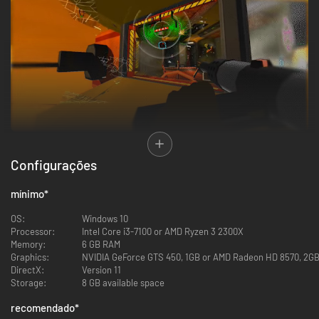
Skin Deep é um jogo de tiro em primeira pessoa imersivo com espirros e
coisas que ficam presas nos pés. Percorra uma nave estelar não linear e
Configurações
se esgueire, subverta e sabote para sobreviver nesta caixa de areia
estelar. Você está em minoria, com menos armas e sem sapatos!
mínimo
*
OS:
Windows 10
Processor:
Intel Core i3-7100 or AMD Ryzen 3 2300X
Memory:
6 GB RAM
Graphics:
NVIDIA GeForce GTS 450, 1GB or AMD Radeon HD 8570, 2GB 
DirectX:
Version 11
Storage:
8 GB available space
recomendado
*