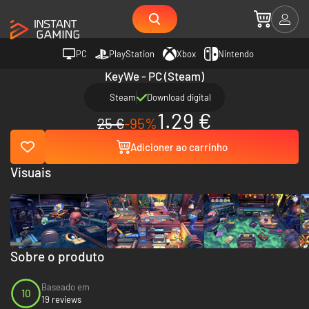
PC
PlayStation
Xbox
Nintendo
KeyWe - PC (Steam)
Steam
Download digital
1.29 €
25 €
-95%
Adicioner ao carrinho
Visuais
Sobre o produto
Baseado em
10
19 reviews