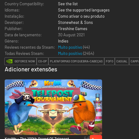
Country Compatibility:
See the list
Idiomas:
See the supported languages
Instalação:
Como ativar o seu produto
Developer:
Stonewheat & Sons
Publisher:
Fireshine Games
Data de lançamento:
30 August 2021
Género:
Indies
Reviews recentes da Steam:
Muito positivo
(44)
Todas Reviews Steam:
Muito positivo
(
2454
)
GEFORCE NOW
CO-OP
PLATAFORMAS COM QUEBRA-CABEÇAS
FOFO
CASUAL
CAMP
Adicioner extensões
6 €
KeyWe - The 100th Grand Ol' Telepost