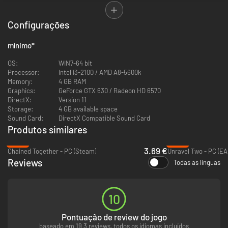
com um amigo para ajudar estes adoráveis kiwis a cumprirem as tarefas,
faça chuva ou faça sol. Desbloqueie novos acessórios para personalizar
seu kiwi e torne-se o pássaro mensageiro mais estiloso de Bungalow
Configurações
Basin.
mínimo
*
OS:
WIN7-64 bit
Processor:
Intel i3-2100 / AMD A8-5600k
Memory:
4 GB RAM
Graphics:
GeForce GTX 630 / Radeon HD 6570
DirectX:
Version 11
Storage:
4 GB available space
Sound Card:
DirectX Compatible Sound Card
Produtos similares
-26%
-64%
3.69 €
Chained Together - PC (Steam)
Unravel Two - PC (EA
Reviews
Todas as línguas
10
Caos nas correspondências
– Você é um pássaro kiwi que trabalha no
serviço postal. Jogue com um amigo para digitar telegramas, enviar
Pontuação de review do jogo
mensagens urgentes, despachar pacotes e manter tudo em andamento.
baseado em 19 3 reviews, todos os idiomas incluídos