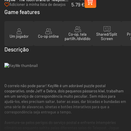
5.79 €
Tournament - PC (Steam)
Adicioner à minha lista de desejos
Game features
Co-op, tela
Shared/Split
Pr
Um jogador
Co-op online
partilh./dividido
Screen
Descrição
O correio não pode parar! KeyWe é um adorável puzzle postal
cooperativo, onde Jeff e Debra, dois pequenos pássaros kiwi, trabalham
em um serviço de correspondência muito peculiar. Sem mãos para
ajudá-los, eles precisam saltar, bater as asas, dar bicadas e bundadas em
uma série de alavancas, sinetas e botões interativos para que a
correspondência seja entregue a tempo.
Aventure-se pelos perigos do serviço postal e enfrente intempéries
climáticas enquanto saltita pelas diferentes salas do Telepost. Jogue