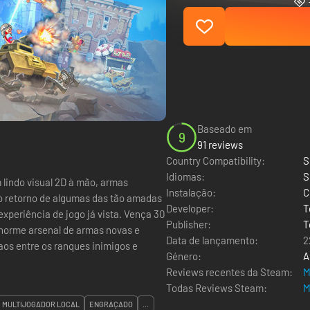
Baseado em
9
91 reviews
Country Compatibility:
S
Idiomas:
S
 lindo visual 2D à mão, armas
Instalação:
C
s o retorno de algumas das tão amadas
Developer:
T
xperiência de jogo já vista. Vença 30
Publisher:
T
norme arsenal de armas novas e
Data de lançamento:
2
aos entre os ranques inimigos e
Género:
A
Reviews recentes da Steam:
M
Todas Reviews Steam:
M
MULTIJOGADOR LOCAL
ENGRAÇADO
...