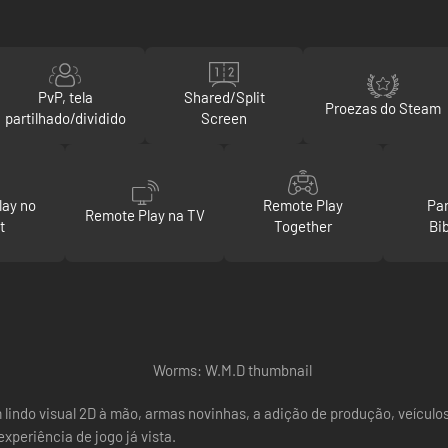
PvP, tela
Shared/Split
Proezas do Steam
partilhado/dividido
Screen
lay no
Remote Play
Par
Remote Play na TV
t
Together
Bi
 lindo visual 2D à mão, armas novinhas, a adição de produção, veículo
xperiência de jogo já vista.