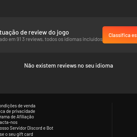
 online
: Worms W.M.D vem engatilhado e carregado com uma arsenal 
ara causar o pavor nos modos multiplayer, inclusive com jogo ranquead
tuação de review do jogo
Classifica es
do em 91 3 reviews, todos os idiomas incluídos
Não existem reviews no seu idioma
ondições de venda
tica de privacidade
rama de Afiliação
acta-nos
osso Servidor Discord e Bot
se o seu gift card