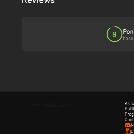
Jogador único hilário mais guerra multiplayer local e
Desafios para o jogador solo. Treine e fique online p
no mapa!
Pon
9
basea
As c
Polí
Prog
Cont
N
U