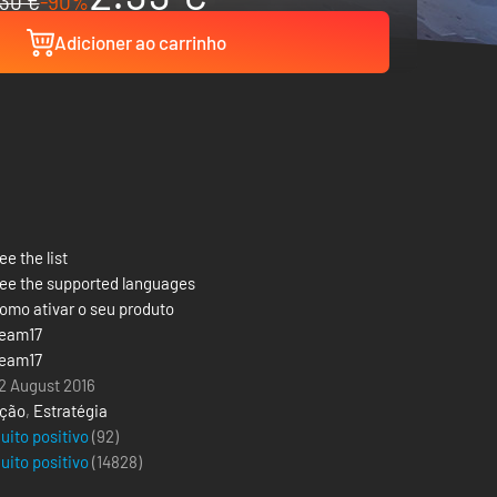
30 €
-90%
Adicioner ao carrinho
ee the list
ee the supported languages
omo ativar o seu produto
eam17
eam17
2 August 2016
ção
,
Estratégia
uito positivo
(92)
uito positivo
(
14828
)