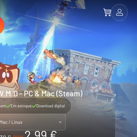
.M.D - PC & Mac (Steam)
eam
Em estoque
Download digital
 Mac / Linux
2.99 €