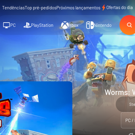
Ofertas do dia
Tendências
Top pré-pedidos
Próximos lançamentos
PC
PlayStation
Xbox
Nintendo
Worms: W
St
PC /