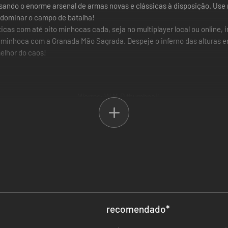
ando o enorme arsenal de armas novas e clássicas à disposição. Use n
r dominar o campo de batalha!
icas com até oito minhocas cada, seja no multiplayer local ou online
 minhoca com a Granada Mão Sagrada. Despeje o inferno das alturas e
elhor do caos!
agora com uma minhoca novinha, adoravelmente feita à mão em arte 
o de veículos pela primeira vez na série. Domine a paisagem em tanque
recomendado
*
s cabeças das minhocas e escondendo dentro dos edifícios como prot