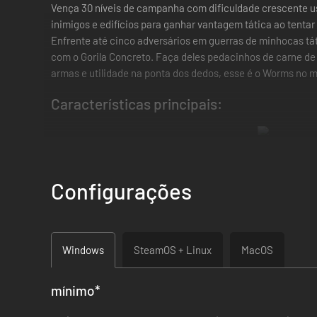
Vença 30 níveis de campanha com dificuldade crescente us
inimigos e edifícios para ganhar vantagem tática ao tenta
Enfrente até cinco adversários em guerras de minhocas tát
com o Gorila Concreto. Faça deles pedacinhos de carne de
armas e utilidade na ponta dos dedos, esse é o Worms no m
Características principais:
Lindo 2D
: A melhor implementação da fórmula Worms 
Configurações
Veículos
: A guerra de minhocas fica séria com a adiçã
das alturas em helicópteros e mais!
Windows
SteamOS + Linux
MacOS
mínimo
*
Edifícios
: Ganhe vantagem táticas mantendo baixas a