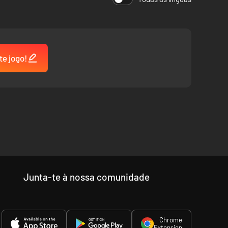
enorme de Missões de Treino, Missões de Campanha e
o em sala para até seis jogadores com oito minhocas cada
te jogo!
Junta-te à nossa comunidade
Chrome
Extension