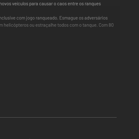
ovos veículos para causar o caos entre os ranques
, inclusive com jogo ranqueado. Esmague os adversários
m helicópteros ou estraçalhe todos com o tanque. Com 80
2D.
 prontos para a guerra, suba aos céus e libere a destruição
eção aos ataques diretos.