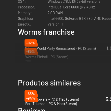
OS *:
Windows 7/8.1/10 (32-bit versions)
Processor:
Intel Dual Core 6600 @ 2.4GHz
Memory:
2 GB RAM
Produção
: Não precisa mais esperar até que os adver
Graphics:
Intel 4400, GeForce GTX 280, AMD Rade
como a Ovelha Elétrica, Torta Bazuka e Granada Mão S
DirectX:
Version 11
Worms franchise
-92%
Física e jogabilidade clássica Worms
: ENosso novíssi
1.
Worms World Party Remastered - PC (Steam)
clássica.
-85%
2015
Worms Pinball - PC (Steam)
2011
Armas novas e clássicas
: Mais de 80 armas e utilidad
Presente Indesejado e o Golpe Ai Meu Deus.
Produtos similares
-65%
Armas montadas
: Como se 80 armas e utilidades já 
-94%
5.
Tricky Towers - PC & Mac (Steam)
guerreiras causem ainda MAIS dano!
Fort Triumph - PC & Mac (Steam)
Reviews