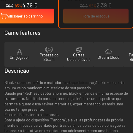
4.39 €
2.39 €
30 €
-85%
30 €
-92%
Adicioner ao carrinho
Fora de estoque
Game features
Proezas do
Cartas
Pa
Um jogador
Steam Cloud
Steam
Colecionáveis
Bi
Descrição
Black - um mercenário e matador de aluguel de coração frio - desperta
em um velho manicômio misterioso do seu passado.
Guiado por "Red", seu captor anônimo, Black embarca em uma espécie de
tratamento, facilitado por uma tecnologia inédita - um dispositivo que
permite a quem o usa reviver memórias, experimentando-as mais uma
vez no tempo presente.
E assim, Black tenta se lembrar.
Com a ajuda do dispositivo "Pandora", ele vai às profundezas da própria
mente em busca da verdade por trás da única coisa de que consegue se
lembrar: a tentativa de resgatar uma adolescente com uma bomba