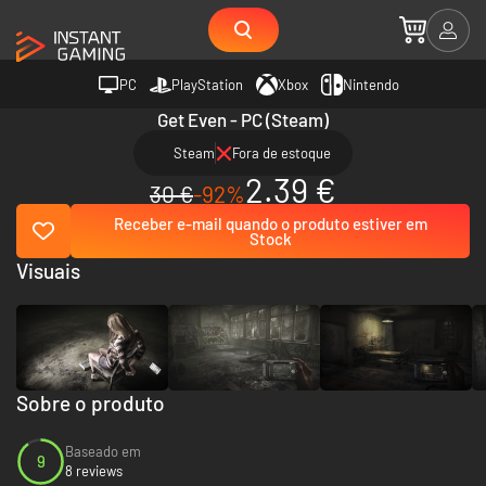
PC
PlayStation
Xbox
Nintendo
Get Even - PC (Steam)
Steam
Fora de estoque
2.39 €
30 €
-92%
Receber e-mail quando o produto estiver em
Stock
Visuais
Sobre o produto
Baseado em
9
8 reviews