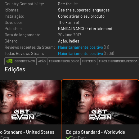
Country Compatibility:
See the list
Idiomas:
See the supported languages
Instalação:
Como ativar o seu produto
Developer:
The Farm 51
Publisher:
BANDAI NAMCO Entertainment
Data de lançamento:
20 June 2017
Género:
Ação
,
Indies
Reviews recentes da Steam:
Maioritariamente positivo
(11)
Todas Reviews Steam:
Maioritariamente positivo
(
1806
)
GEFORCE NOW
AÇÃO
TERROR PSICOLÓGICO
MISTÉRIO
TIROS EM PRIMEIRA PESSOA
Edições
Edição Standard - United States
Edição Standard - Worldwide
 Even
Get Even