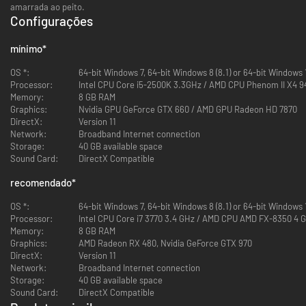
amarrada ao peito.
Configurações
mínimo
*
OS *:
64-bit Windows 7, 64-bit Windows 8 (8.1) or 64-bit Windows
Processor:
Intel CPU Core i5-2500K 3.3GHz / AMD CPU Phenom II X4 
Memory:
8 GB RAM
Graphics:
Nvidia GPU GeForce GTX 660 / AMD GPU Radeon HD 7870
DirectX:
Version 11
Network:
Broadband Internet connection
Storage:
40 GB available space
Sound Card:
DirectX Compatible
recomendado
*
OS *:
64-bit Windows 7, 64-bit Windows 8 (8.1) or 64-bit Windows
Processor:
Intel CPU Core i7 3770 3.4 GHz / AMD CPU AMD FX-8350 4 
Memory:
8 GB RAM
Graphics:
AMD Radeon RX 480, Nvidia GeForce GTX 970
DirectX:
Version 11
Network:
Broadband Internet connection
Storage:
40 GB available space
Sound Card:
DirectX Compatible