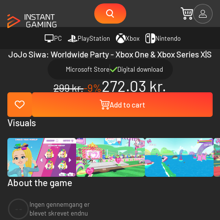
PC
PlayStation
Xbox
Nintendo
JoJo Siwa: Worldwide Party - Xbox One & Xbox Series X|S
Microsoft Store
Digital download
272.03 kr.
299 kr.
-9%
Add to cart
Visuals
About the game
Ingen gennemgang er
--
blevet skrevet endnu