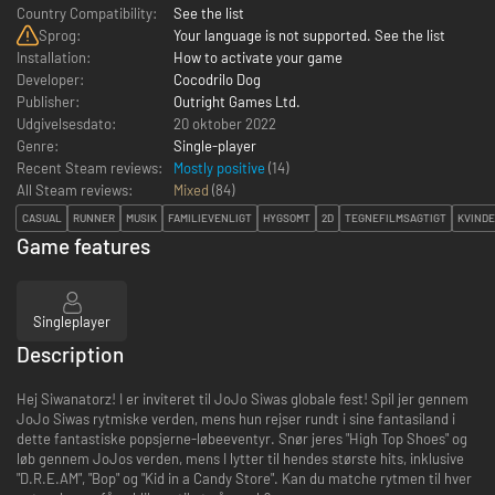
Country Compatibility:
See the list
Sprog:
Your language is not supported. See the list
Installation:
How to activate your game
Developer:
Cocodrilo Dog
Publisher:
Outright Games Ltd.
Udgivelsesdato:
20 oktober 2022
Genre:
Single-player
Recent Steam reviews:
Mostly positive
(14)
All Steam reviews:
Mixed
(
84
)
CASUAL
RUNNER
MUSIK
FAMILIEVENLIGT
HYGSOMT
2D
TEGNEFILMSAGTIGT
KVINDE
Game features
Singleplayer
Description
Hej Siwanatorz! I er inviteret til JoJo Siwas globale fest! Spil jer gennem
JoJo Siwas rytmiske verden, mens hun rejser rundt i sine fantasiland i
dette fantastiske popsjerne-løbeeventyr. Snør jeres "High Top Shoes" og
løb gennem JoJos verden, mens I lytter til hendes største hits, inklusive
"D.R.E.AM", "Bop" og "Kid in a Candy Store". Kan du matche rytmen til hver