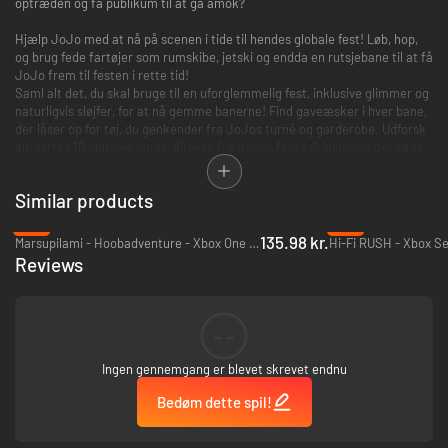
optræden og få publikum til at gå amok?
Hjælp JoJo med at nå på scenen i tide til hendes globale fest! Løb, hop,
og brug fede fartøjer som rumskibe, jetski og endda en rutsjebane til at få
JoJo frem til festen i rette tid!
Saml alt det, du skal bruge til en uforglemmelig fest, inklusive glimmer og
naturligvis sløjfer, for at nå gemme banerne! Find gaveæsker i hver bane,
der låser op for tøj, du genkender fra JoJos turné og garderobe. Udforsk
alt dette i 10 helt nye lande, direkte fra JoJos fantasi, inklusive det søde
Candyland, det potetastiske BowBowland med JoJos bedste hundeven,
Rainbowland og meget mere.
Similar products
Stig i graderne i JoJo Siwas helt eget spil, indtil du bliver "#1U" med
-9%
-8%
"Nonstop!" sjov i dette solo-eventyrløbespil, hvor du går på scenen som din
135.98 kr.
Marsupilami - Hoobadventure - Xbox One & Xbox Series X|S
Hi-Fi RUSH - Xbox Se
yndlings-popsjerne og spiller alle hitsene!
Reviews
--
Ingen gennemgang er blevet skrevet endnu
Bedøm dette spil!