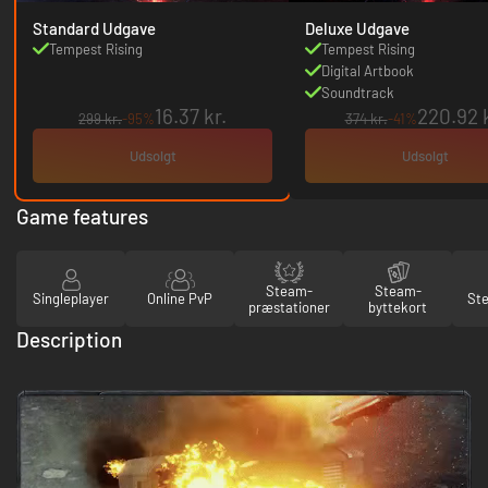
Standard Udgave
Deluxe Udgave
Tempest Rising
Tempest Rising
Digital Artbook
Soundtrack
16.37 kr.
220.92 k
299 kr.
-95%
374 kr.
-41%
Udsolgt
Udsolgt
Game features
Steam-
Steam-
Singleplayer
Online PvP
St
præstationer
byttekort
Description