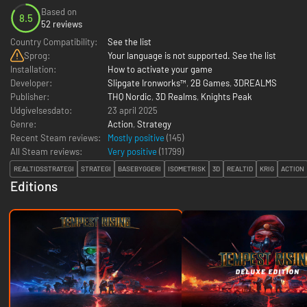
Based on
8.5
52 reviews
Country Compatibility:
See the list
Sprog:
Your language is not supported. See the list
Installation:
How to activate your game
Developer:
Slipgate Ironworks™
,
2B Games
,
3DREALMS
Publisher:
THQ Nordic
,
3D Realms
,
Knights Peak
Udgivelsesdato:
23 april 2025
Genre:
Action
,
Strategy
Recent Steam reviews:
Mostly positive
(145)
All Steam reviews:
Very positive
(
11799
)
REALTIDSSTRATEGI
STRATEGI
BASEBYGGERI
ISOMETRISK
3D
REALTID
KRIG
ACTION
Editions