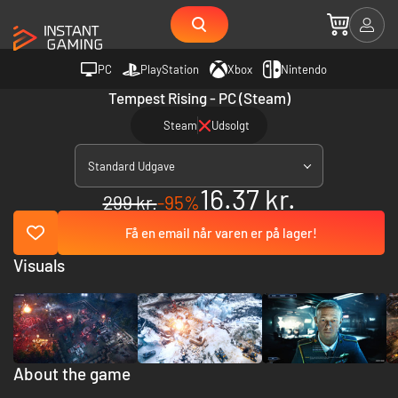
PC
PlayStation
Xbox
Nintendo
Tempest Rising - PC (Steam)
Steam
Udsolgt
Standard Udgave
16.37 kr.
299 kr.
-95%
Få en email når varen er på lager!
Visuals
About the game