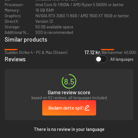
Processor:
Intel Core i5-11600k / AMD Ryzen 5 5600X or better
Funktioner
Memory:
16 GB RAM
Graphics:
NVIDIA RTX 3060 Ti 8GB / AMD 7600 XT 16GB or better
DirectX:
Version 12
Storage:
50 GB available space
Additional Notes:
SSD is recommended
Similar products
-89%
-90%
17.12 kr.
Sudden Strike 4 - PC & Mac (Steam)
Reviews
All languages
Genoplev klassisk RTS-basebygning med hurtige, glidende og
8.5
hårdtslående kampe
Tag kommandoen over to unikke grupper af enheder som enten GDF
Game review score
(Global Defense Force) eller Tempest Dynasty (med den tredje
based on 52 reviews, all languages included
fraktion, der kan spilles, Veti, som kommer senere).
Bedøm dette spil!
Oplev to episke singleplayer-kampagner med oplæste
missionsbriefinger
Før krig alene eller med venner i tre spiltilstande: mod AI-
modstandere i tilpassede spillobbyer, i 1v1- og 2v2-multiplayer-
There is no review in your language
matchning eller solo i Skirmish-tilstand med op til 500 enheder pr.
hold og to unikke supervåben til at matche hver fraktions spillestil.