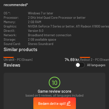
recommended
*
OS *:
Windows 7 or later
Processor:
2 GHz Intel Quad Core Processor or better
Memory:
2 GB RAM
Graphics:
NVIDIA GeForce 7 Series or better, ATI Radeon X1800 series
DirectX:
Version 9.0
Network:
Broadband Internet connection
Storage:
2 GB available space
Sound Card:
Stereo Soundcard
Similar products
-54%
-93%
74.69 kr.
Ultrakill - PC (Steam)
Redout 2 - PC (Steam
Reviews
All languages
10
Game review score
based on 5 reviews, all languages included
Bedøm dette spil!