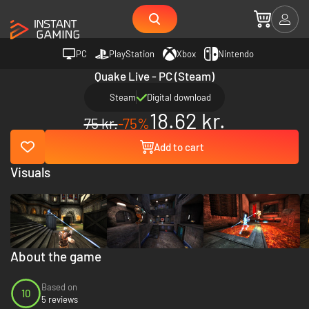
PC
PlayStation
Xbox
Nintendo
Quake Live - PC (Steam)
Steam
Digital download
18.62 kr.
75 kr.
-75%
Add to cart
Visuals
About the game
Based on
10
5 reviews