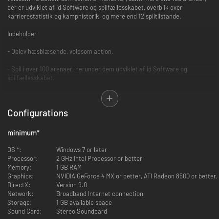
der er udviklet af id Software og spilfællesskabet, overblik over
karrierestatistik og kamphistorik, og mere end 12 spiltilstande.
Indeholder
- Oplev hæsblæsende, voldsom action.
- Spil i over 100 arenaer, herunder dem udviklet af id Software og
spilfællesskabet.
- Se din karrierestatistik og kamphistorik.
Configurations
- Konkurrer og spil sammen med venner og andre spillere på verdensplan.
- Nyd 12 spiltilstande såsom Free-for-All, Duel, Team Deathmatch, Clan
minimum
*
Arena, Capture the Flag, Domination m.m.
OS *:
Windows 7 or later
Processor:
2 GHz Intel Processor or better
Memory:
1 GB RAM
Graphics:
NVIDIA GeForce 4 MX or better, ATI Radeon 8500 or better, I
DirectX:
Version 9.0
Network:
Broadband Internet connection
Storage:
1 GB available space
Sound Card:
Stereo Soundcard