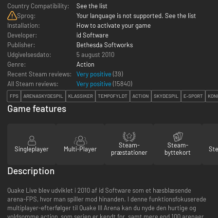
Country Compatibility:
See the list
Sprog:
Your language is not supported. See the list
Installation:
How to activate your game
Developer:
id Software
Publisher:
Bethesda Softworks
Udgivelsesdato:
5 august 2010
Genre:
Action
Recent Steam reviews:
Very positive
(39)
All Steam reviews:
Very positive
(
15840
)
FPS
ARENASKYDESPIL
KLASSIKER
TEMPOFYLDT
ACTION
SKYDESPIL
E-SPORT
KON
Game features
Steam-
Steam-
Singleplayer
Multi-Player
St
præstationer
byttekort
Description
Quake Live blev udviklet i 2010 af id Software som et hæsblæsende
arena-FPS, hvor man spiller mod hinanden. I denne funktionsfokuserede
multiplayer-efterfølger til Quake III Arena kan du nyde den hurtige og
voldsomme action, som serien er kendt for, samt mere end 100 arenaer,