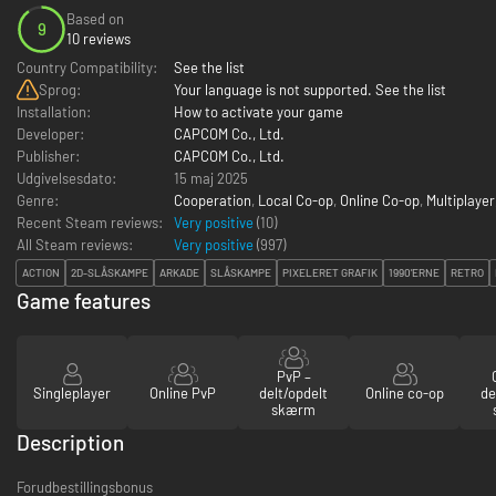
Based on
9
10 reviews
Country Compatibility:
See the list
Sprog:
Your language is not supported. See the list
Installation:
How to activate your game
Developer:
CAPCOM Co., Ltd.
Publisher:
CAPCOM Co., Ltd.
Udgivelsesdato:
15 maj 2025
Genre:
Cooperation
,
Local Co-op
,
Online Co-op
,
Multiplayer
Recent Steam reviews:
Very positive
(10)
All Steam reviews:
Very positive
(
997
)
ACTION
2D-SLÅSKAMPE
ARKADE
SLÅSKAMPE
PIXELERET GRAFIK
1990'ERNE
RETRO
Game features
PvP –
Singleplayer
Online PvP
delt/opdelt
Online co-op
de
skærm
Description
Forudbestillingsbonus