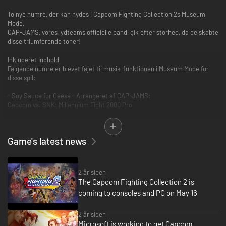
To nye numre, der kan nydes i Capcom Fighting Collection 2s Museum
Mode.
CAP-JAMS, vores lydteams officielle band, gik efter storhed, da de skabte
disse triumferende toner!
Inkluderet indhold
Følgende numre er blevet føjet til musik-funktionen i Museum Mode for
disse spil:
- Soy Sauce for Geese - Arrangeret af CAP-JAMS:
Capcom vs. SNK: Millennium Fight 2000 Pro
- Rival Schools Medley - Arrangeret af CAP-JAMS:
Project Justice
Game's latest news
Bemærk: Disse numre kan ikke bruges som baggrundsmusik i spillet.
Capcoms seneste samling af kampspil er klar!
2 år siden
The Capcom Fighting Collection 2 is
Vælg mellem fanfavoritter som Capcom vs. SNK 2: Mark of the
coming to consoles and PC on May 16
Millennium 2001 og Project Justice eller 3D-actionspil som Power Stone
og Power Stone 2 i denne samling af otte klassiske kampspil!
2 år siden
Alle spil i samlingen kan spilles online eller som samarbejdsspil!
Microsoft is working to get Capcom