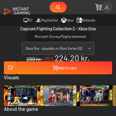
PC
PlayStation
Xbox
Nintendo
Capcom Fighting Collection 2 - Xbox One
Microsoft Store
Digital download
Xbox One - playable on Xbox Series X|S
224.20 kr.
299 kr.
-25%
Add to cart
Visuals
About the game