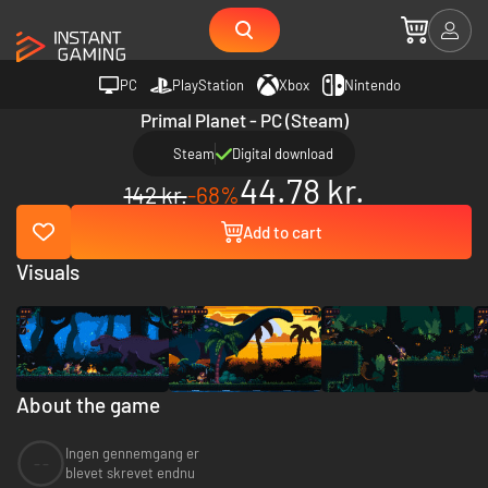
PC
PlayStation
Xbox
Nintendo
Primal Planet - PC (Steam)
Steam
Digital download
44.78 kr.
142 kr.
-68%
Add to cart
Visuals
About the game
Ingen gennemgang er
--
blevet skrevet endnu