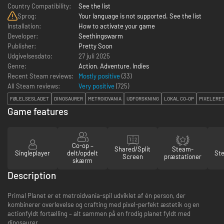
Country Compatibility:
See the list
Sprog:
Your language is not supported. See the list
Installation:
How to activate your game
Developer:
Seethingswarm
Publisher:
Pretty Soon
Udgivelsesdato:
27 juli 2025
Genre:
Action
,
Adventure
,
Indies
Recent Steam reviews:
Mostly positive
(33)
All Steam reviews:
Very positive
(
725
)
FØLELSESLADET
DINOSAURER
METROIDVANIA
UDFORSKNING
LOKAL CO-OP
PIXELERET
Game features
Co-op –
Shared/Split
Steam-
Singleplayer
delt/opdelt
St
Screen
præstationer
skærm
Description
Primal Planet er et metroidvania-spil udviklet af én person, der
kombinerer overlevelse og crafting med pixel-perfekt æstetik og en
actionfyldt fortælling – alt sammen på en frodig planet fyldt med
dinosaurer.