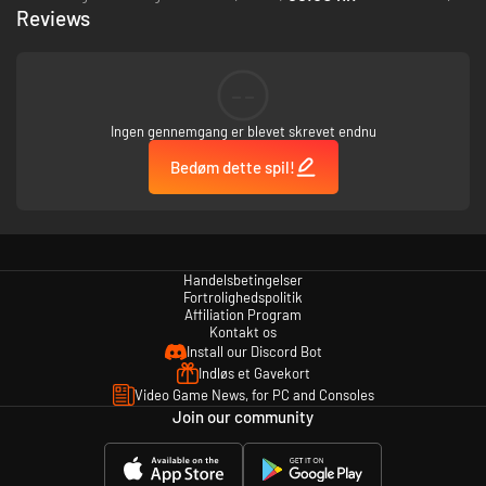
planetens mange farer.
Reviews
--
Ingen gennemgang er blevet skrevet endnu
Bedøm dette spil!
Udforsk urtiden
Handelsbetingelser
Fortrolighedspolitik
Oplev forskellige økosystemer med unikke udfordringer og
Affiliation Program
hemmeligheder. Rejs og oplev tætte skove, åbne sletter, farlige bjerge og
Kontakt os
mystiske havdybder. Mød en bred vifte af dinosaurer – fra den
Install our Discord Bot
majestætiske Apatosaurus til den frygtindgydende Carnotaurus – alle
Indløs et Gavekort
perfekt tilpasset deres miljø.
Video Game News, for PC and Consoles
Join our community