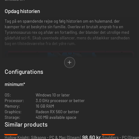
Opdag historien
Tag på en spændende rejse og følg historien om en hulemand, der
kæmper for at beskytte sin familie. Overlev et brutalt angreb fra en
Tyrannosaurus rex og afslør en fortælling, der blander det utrolige med
gådefuld sci-fi. Skab uventede alliancer, mens du afdækker sandheden
bag en tilstedeværelse fra det ydre rum.
Configurations
minimum
*
OS:
Windows 10 or later
Processor:
3.0 GHz processor or better
Memory:
16 GB RAM
Graphics:
Radeon RX 560 or better
Tilpas dig og overlev
Storage:
400 MB available space
Similar products
At overleve i vildmarken kræver snilde. Brug naturens ressourcer til at
fremstille vigtige værktøjer og våben samt miksturer til at beskytte og
-32%
-95%
98.60 kr.
helbrede. Optjen erfaring og opgrader dine færdigheder for at overleve
Hollow Knight: Silksong - PC & Mac (Steam)
Souldiers - PC (Stea