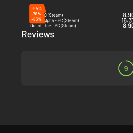
En levende og interaktiv verden:
-94%
-78%
8.90
Hob - PC (Steam)
Oplev vidtstrakte baner med en unik og poleret kunstnerisk
-85%
16.3
Planet Alpha - PC (Steam)
8.90
Out of Line - PC (Steam)
Reviews
9