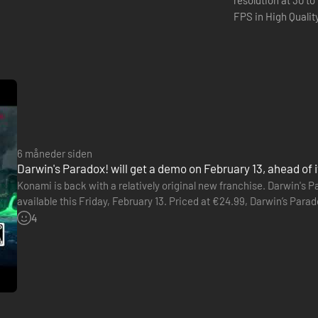
resolution at 30 t
FPS in High Qualit
er og øjeblikke af puslespilsløsning: Svøm, skjul, infiltrer, hop og br
e gåder i spillet.
6 måneder siden
Darwin's Paradox! will get a demo on February 13, ahead of it
Konami is back with a relatively original new franchise. Darwin's Pa
available this Friday, February 13. Priced at €24.99, Darwin’s Par
animated films. We play as Darwin, a young octopus who finds…
4