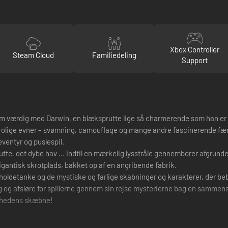
Xbox Controller
Steam Cloud
Familiedeling
Support
ilm værdig med Darwin, en blæksprutte lige så charmerende som han er k
utrolige evner – svømning, camouflage og mange andre fascinerende fæ
eventyr og puslespil.
rutte, det dybe hav ... indtil en mærkelig lysstråle gennemborer afgru
gantisk skrotplads, bakket op af en angribende fabrik.
ldetanke og de mystiske og farlige skabninger og karakterer, der bebor
le sig og afsløre for spillerne gennem sin rejse mysterierne bag en samm
kehedens skæbne!