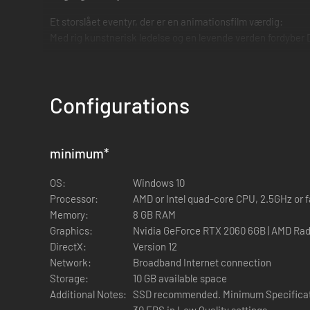
Et storslået eventyr, der er en animationsfilm værdig:
Med rig kunstnerisk ledelse og en levende verden fordyber Da
Configurations
minimum
*
OS:
Windows 10
Processor:
AMD or Intel quad-core CPU, 2.5GHz or f
Memory:
8 GB RAM
Graphics:
Nvidia GeForce RTX 2060 6GB | AMD Ra
DirectX:
Version 12
Network:
Broadband Internet connection
Storage:
10 GB available space
Additional Notes:
SSD recommended. Minimum Specificatio