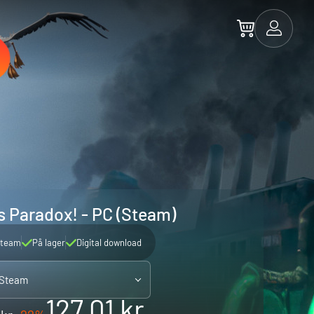
s Paradox! - PC (Steam)
team
På lager
Digital download
 Steam
127.01 kr.