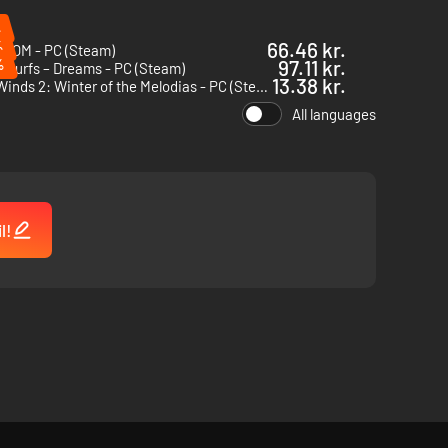
%
%
66.46 kr.
COM - PC (Steam)
%
97.11 kr.
Smurfs – Dreams - PC (Steam)
13.38 kr.
LostWinds 2: Winter of the Melodias - PC (Steam)
All languages
l!