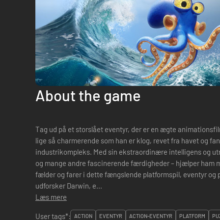
About the game
Tag ud på et storslået eventyr, der er en ægte animationsf
lige så charmerende som han er klog, revet fra havet og fan
industrikompleks. Med sin ekstraordinære intelligens og u
og mange andre fascinerende færdigheder – hjælper ham m
fælder og farer i dette fængslende platformspil, eventyr og p
udforsker Darwin, e...
Læs mere
User tags*:
ACTION
EVENTYR
ACTION-EVENTYR
PLATFORM
PU