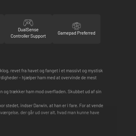
DualSense
Gamepad Preferred
Controller Support
log, revet fra havet og fanget i et massivt og mystisk
rdigheder – hjælper ham med at overvinde de mest
nden og trækker ham mod overfladen. Skubbet ud af sin
 stedet, indser Darwin, at han er i fare. For at vende
ensværgelse, der går ud over alt, hvad man kunne have