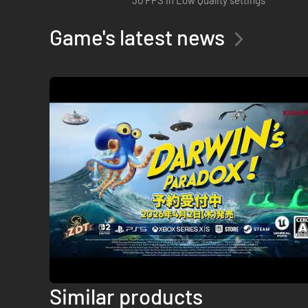
Original gameplay:
30 FPS in Low Quality settings
Game's latest news
Spillet byder på en perfekt balance mellem platformssekvens
i dit eventyr, undslippe farlige situationer eller løse de mang
Similar products