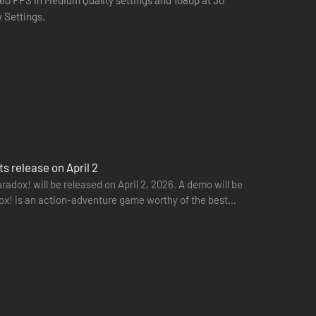
o 60 FPS in Medium Quality settings and 1080p at 30
y Settings.
ug en blækspruttes ekstraordinære evner til at komme videre
s release on April 2
radox! will be released on April 2, 2026. A demo will be
adox! is an action-adventure game worthy of the best