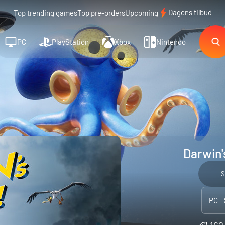
Dagens tilbud
Top trending games
Top pre-orders
Upcoming
PC
PlayStation
Xbox
Nintendo
Darwin'
S
PC -