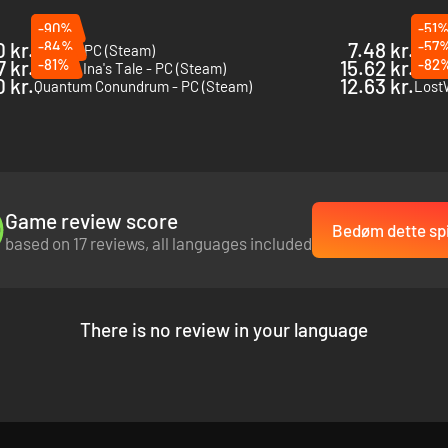
-90%
-51
 kr.
-84%
7.48 kr.
-57
Skully - PC (Steam)
POPU
 retning, fyldt med gåder, farer og overraskende væsner og karakterer.
7 kr.
-81%
15.62 kr.
-82
Aspire: Ina's Tale - PC (Steam)
The 
 kr.
12.63 kr.
Quantum Conundrum - PC (Steam)
Game review score
Bedøm dette spi
based on 17 reviews, all languages included
There is no review in your language