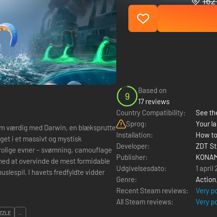
162 
Based on
9
17 reviews
Country Compatibility:
See the
Sprog:
Your la
ilm værdig med Darwin, en blæksprutte
Installation:
How to
get i et massivt og mystisk
Developer:
ZDT St
trolige evner – svømning, camouflage
Publisher:
KONAM
ed at overvinde de mest formidable
Udgivelsesdato:
1 april
uslespil. I havets fredfyldte vidder
Genre:
Action
Recent Steam reviews:
Very p
All Steam reviews:
Very p
ZZLE
...