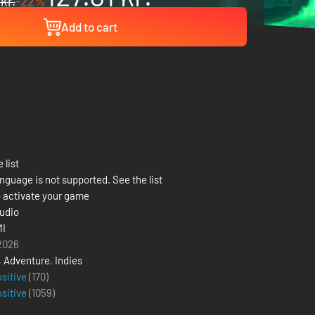
kr.
-22%
Add to cart
 list
nguage is not supported. See the list
 activate your game
udio
I
 2026
,
Adventure
,
Indies
ositive
(170)
ositive
(
1059
)