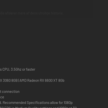
je afslører mere af dens utrolige historie.
es CPU, 3.5Ghz or faster
TX 3060 8GB | AMD Radeon RX 6600 XT 8Gb
t connection
ace
 Recommended Specifications allow for 1080p