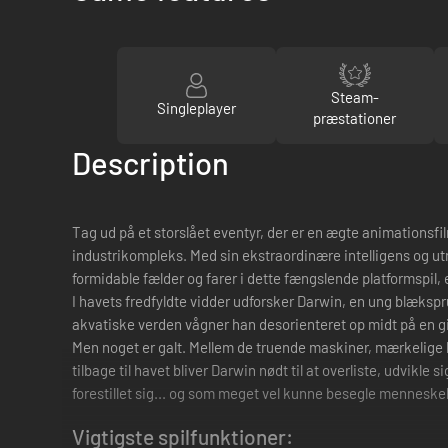
Steam-
Singleplayer
præstationer
Description
Tag ud på et storslået eventyr, der er en ægte animationsf
industrikompleks. Med sin ekstraordinære intelligens og 
formidable fælder og farer i dette fængslende platformspil, 
I havets fredfyldte vidder udforsker Darwin, en ung blæksp
akvatiske verden vågner han desorienteret op midt på en gi
Men noget er galt. Mellem de truende maskiner, mærkelige ho
tilbage til havet bliver Darwin nødt til at overliste, udvik
forestillet sig... og som meget vel kunne besegle mennes
Vigtigste spilfunktioner: