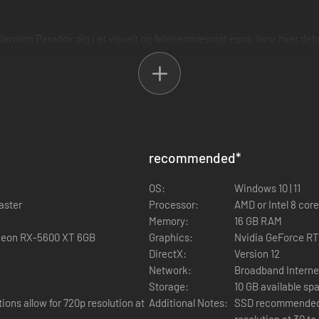
rwins Paradox dig i et visuelt og følelsesmæssigt epos, hvor hver detal
recommended
*
OS:
Windows 10 | 11
aster
Processor:
AMD or Intel 8 cor
Memory:
16 GB RAM
deon RX-5600 XT 6GB
Graphics:
Nvidia GeForce R
DirectX:
Version 12
Network:
Broadband Interne
Storage:
10 GB available sp
ns allow for 720p resolution at
Additional Notes:
SSD recommended.