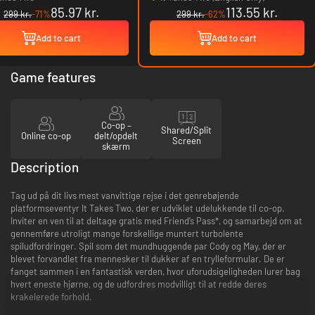
85.97 kr.
113.55 kr.
299 kr.
-71%
299 kr.
-62%
Add to cart
Add to cart
Game features
Co-op –
Shared/Split
Online co-op
delt/opdelt
Screen
skærm
Description
Tag ud på dit livs mest vanvittige rejse i det genrebøjende
platformseventyr It Takes Two, der er udviklet udelukkende til co-op.
Inviter en ven til at deltage gratis med Friend’s Pass*, og samarbejd om at
gennemføre utroligt mange forskellige muntert turbolente
spiludfordringer. Spil som det mundhuggende par Cody og May, der er
blevet forvandlet fra mennesker til dukker af en trylleformular. De er
fanget sammen i en fantastisk verden, hvor uforudsigeligheden lurer bag
hvert eneste hjørne, og de udfordres modvilligt til at redde deres
krakelerede forhold.