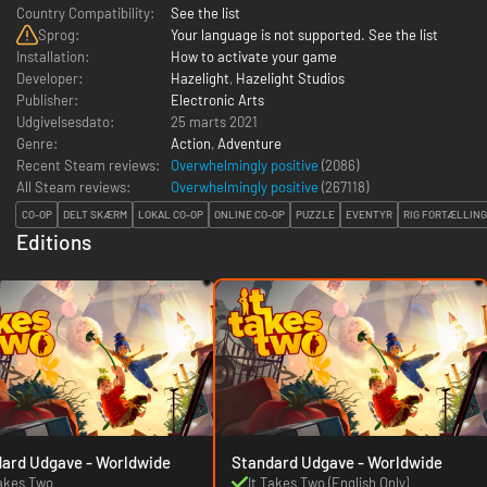
Country Compatibility:
See the list
Sprog:
Your language is not supported. See the list
Installation:
How to activate your game
Developer:
Hazelight
,
Hazelight Studios
Publisher:
Electronic Arts
Udgivelsesdato:
25 marts 2021
Genre:
Action
,
Adventure
Recent Steam reviews:
Overwhelmingly positive
(2086)
All Steam reviews:
Overwhelmingly positive
(
267118
)
CO-OP
DELT SKÆRM
LOKAL CO-OP
ONLINE CO-OP
PUZZLE
EVENTYR
RIG FORTÆLLING
Editions
Standard Udgave - Worldwide
Standard Udgave - Worldwide
Takes Two
It Takes Two (English Only)