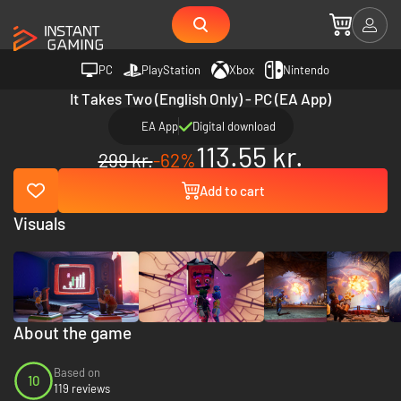
PC
PlayStation
Xbox
Nintendo
It Takes Two (English Only) - PC (EA App)
EA App
Digital download
113.55 kr.
299 kr.
-62%
Add to cart
Visuals
About the game
Based on
10
119 reviews