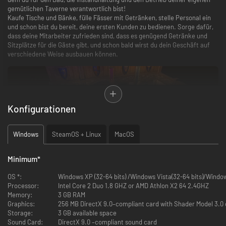
gemütlichen Taverne verantwortlich bist!
Kaufe Tische und Bänke, fülle Fässer mit Getränken, stelle Personal ein
und schon bist du bereit, deine ersten Kunden zu bedienen. Sorge dafür,
dass deine Mitarbeiter zufrieden sind, dass es genügend Getränke und
Sitzplätze für die Gäste gibt, und schon bald wirst du dein Geschäft auf
verschiedene Weise ausbauen können.
Konfigurationen
Windows
SteamOS + Linux
MacOS
Minimum
*
Baue eine Küche und stelle Köche ein, um Essen aller Art zu
servieren. Achte darauf, dass genügend Zutaten vorhanden sind,
OS *:
Windows XP (32-64 bits) /Windows Vista(32-64 bits)/Windows
sonst könnten deine Gäste verärgert gehen
Processor:
Intel Core 2 Duo 1.8 GHZ or AMD Athlon X2 64 2.4GHZ
Veranstalte spezielle Veranstaltungen, um besondere Kunden
Memory:
3 GB RAM
anzulocken, die ganz bestimmte Anforderungen an Speisen und
Graphics:
256 MB DirectX 9.0–compliant card with Shader Model 3.0 or
Getränke haben. Sie kommen am Morgen und bleiben den ganzen
Storage:
3 GB available space
Tag
Sound Card:
DirectX 9.0 –compliant sound card