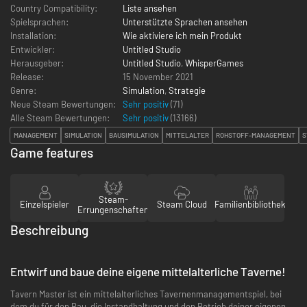
Country Compatibility:
Liste ansehen
Spielsprachen:
Unterstützte Sprachen ansehen
Installation:
Wie aktiviere ich mein Produkt
Entwickler:
Untitled Studio
Herausgeber:
Untitled Studio
,
WhisperGames
Release:
15 November 2021
Genre:
Simulation
,
Strategie
Neue Steam Bewertungen:
Sehr positiv
(71)
Alle Steam Bewertungen:
Sehr positiv
(
13166
)
MANAGEMENT
SIMULATION
BAUSIMULATION
MITTELALTER
ROHSTOFF-MANAGEMENT
S
Game features
Steam-
Einzelspieler
Steam Cloud
Familienbibliothek
Errungenschaften
Beschreibung
Entwirf und baue deine eigene mittelalterliche Taverne!
Tavern Master ist ein mittelalterliches Tavernenmanagementspiel, bei
dem du für den Bau, die Instandhaltung und den Betrieb deiner eigenen