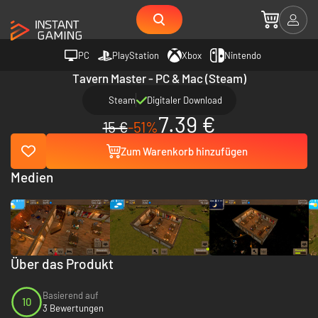
PC
PlayStation
Xbox
Nintendo
Tavern Master - PC & Mac (Steam)
Steam
Digitaler Download
7.39 €
15 €
-51%
Zum Warenkorb hinzufügen
Medien
Über das Produkt
Basierend auf
10
3 Bewertungen