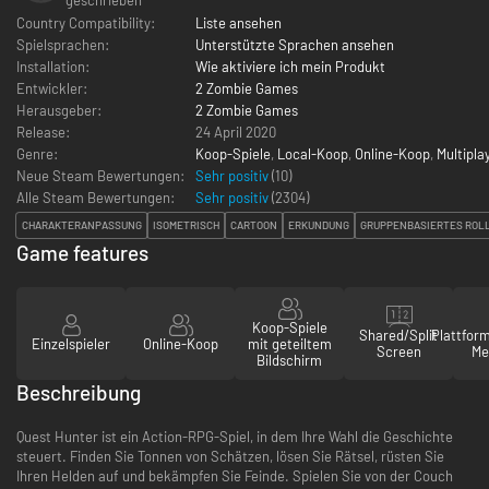
Country Compatibility:
Liste ansehen
Spielsprachen:
Unterstützte Sprachen ansehen
Installation:
Wie aktiviere ich mein Produkt
Entwickler:
2 Zombie Games
Herausgeber:
2 Zombie Games
Release:
24 April 2020
Genre:
Koop-Spiele
,
Local-Koop
,
Online-Koop
,
Multipla
Neue Steam Bewertungen:
Sehr positiv
(10)
Alle Steam Bewertungen:
Sehr positiv
(
2304
)
CHARAKTERANPASSUNG
ISOMETRISCH
CARTOON
ERKUNDUNG
GRUPPENBASIERTES ROL
Game features
Koop-Spiele
Shared/Split
Plattfor
Einzelspieler
Online-Koop
mit geteiltem
Screen
Me
Bildschirm
Beschreibung
Quest Hunter ist ein Action-RPG-Spiel, in dem Ihre Wahl die Geschichte
steuert. Finden Sie Tonnen von Schätzen, lösen Sie Rätsel, rüsten Sie
Ihren Helden auf und bekämpfen Sie Feinde. Spielen Sie von der Couch