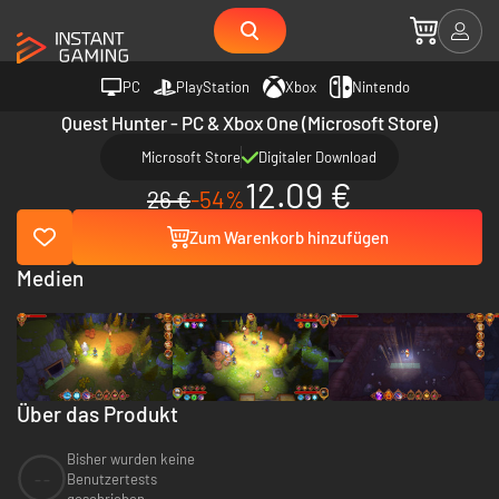
PC
PlayStation
Xbox
Nintendo
Quest Hunter - PC & Xbox One (Microsoft Store)
Microsoft Store
Digitaler Download
12.09 €
26 €
-54%
Zum Warenkorb hinzufügen
Medien
Über das Produkt
Bisher wurden keine
--
Benutzertests
geschrieben