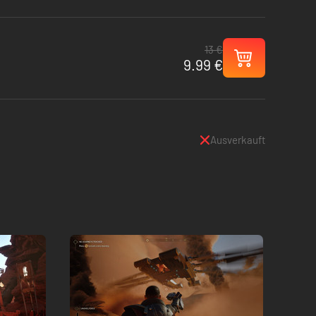
13 €
9.99 €
Ausverkauft