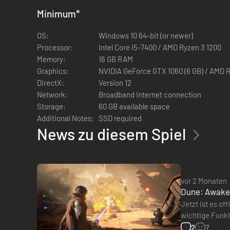
Minimum
*
OS:
Windows 10 64-bit (or newer)
Processor:
Intel Core i5-7400 / AMD Ryzen 3 1200
Memory:
16 GB RAM
Graphics:
NVIDIA GeForce GTX 1060 (6 GB) / AMD 
DirectX:
Version 12
Network:
Broadband Internet connection
Storage:
60 GB available space
Additional Notes:
SSD required
Erkunde ein dynamisches und immersives Arrakis, von den 
News zu diesem Spiel
Klettere mit Shigadraht-Klauen auf hohe Berge und flieg
mächtiger Sandstürme, die unerbittlich über das Land feg
vor 2 Monaten
Dune: Awaken
Jetzt ist es o
wichtige Funkti
kein Crosspla
2
7