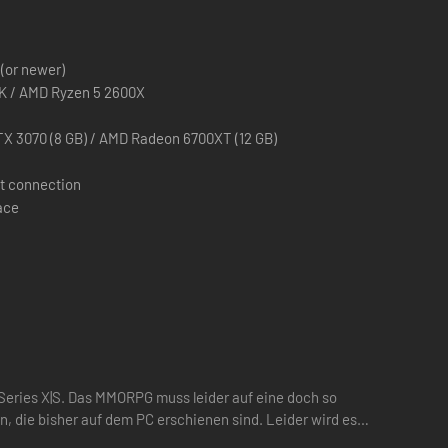
(or newer)
0K / AMD Ryzen 5 2600X
X 3070 (8 GB) / AMD Radeon 6700XT (12 GB)
t connection
ace
 Fremen bis in die belebten Straßen von Arrakeen.
eimgesuchten Wüsten. Entkomme der Zerstörungskraft
chönheit von Arrakis zu genießen.
 Series X|S. Das MMORPG muss leider auf eine doch so
n, die bisher auf dem PC erschienen sind. Leider wird es