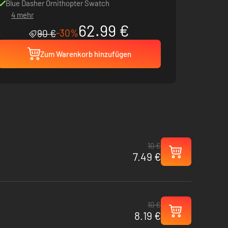
Blue Dasher Ornithopter Swatch
4 mehr
62.99 €
-30%
90 €
Zum Warenkorb hinzufügen
10 €
7.49 €
10 €
8.19 €