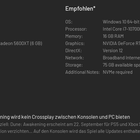
Empfohlen
*
OS:
Windows 10 64-bit 
Processor:
Intel Core i7-1070
Memory:
16 GB RAM
Radeon 5600XT (6 GB)
Graphics:
NVIDIA GeForce RT
DirectX:
Version 12
Network:
Broadband Interne
Erkunde die riesige offene Welt von Dune
Storage:
75 GB available sp
Additional Notes:
NVMe required
sanften Sanddünen der Tiefen Wüste oder den verborgenen Höhlen der
e mit deinem selbstgebauten Ornithopter über die von Sandwürmern h
en, und nutze bei Sonnenuntergang einen ruhigen Augenblick, um die S
ing wird kein Crossplay zwischen Konsolen und PC bieten
ffiziell: Dune: Awakening erscheint am 22. September für PS5 und Xbox
on verzichten... Auf den Konsolen wird das Spiel alle Updates enthalte
y geben.…