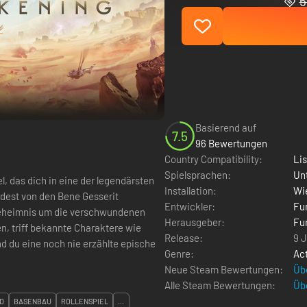
5
Basierend auf
7.5
96 Bewertungen
Country Compatibility:
Li
Spielsprachen:
Un
, das dich in eine der legendärsten
Installation:
Wie
dest von den Bene Gesserit
Entwickler:
Fu
 Geheimnis um die verschwundenen
Herausgeber:
Fu
, triff bekannte Charaktere wie
Release:
9 
 du eine noch nie erzählte epische
Genre:
Ac
Neue Steam Bewertungen:
Üb
Alle Steam Bewertungen:
Üb
D
BASENBAU
ROLLENSPIEL
...