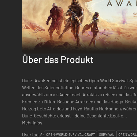
Über das Produkt
Dune: Awakening ist ein episches Open World Survival-Spiel
Welten des Sciencefiction-Genres eintauchen lässt.Du wur
auserwählt, um als Agent nach Arrakis zu reisen und das
Fremen zu lüften. Besuche Arrakeen und das Hagga-Becken
Herzog Leto Atreides und Feyd-Rautha Harkonnen, während
Dune-Geschichte erlebst – deine Geschichte.Egal, o...
Mehr Infos
User tags*:
OPEN-WORLD-SURVIVAL-CRAFT
SURVIVAL
OPEN WORL