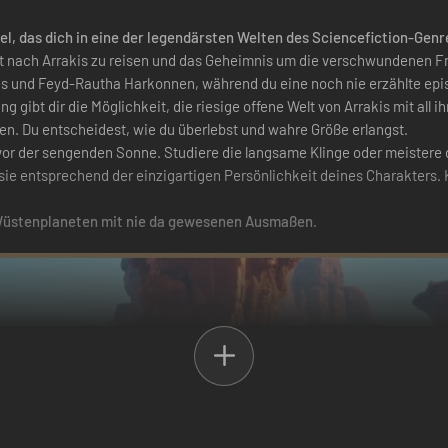
el, das dich in eine der legendärsten Welten des Sciencefiction-Genr
nt nach Arrakis zu reisen und das Geheimnis um die verschwundenen F
es und Feyd-Rautha Harkonnen, während du eine noch nie erzählte epi
ng gibt dir die Möglichkeit, die riesige offene Welt von Arrakis mit a
en. Du entscheidest, wie du überlebst und wahre Größe erlangst.
r der sengenden Sonne. Studiere die langsame Klinge oder meistere di
sie entsprechend der einzigartigen Persönlichkeit deines Charakters. 
 Wüstenplaneten mit nie da gewesenen Ausmaßen.