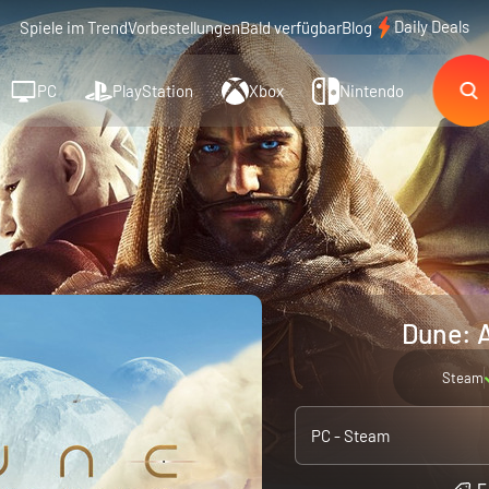
Daily Deals
Spiele im Trend
Vorbestellungen
Bald verfügbar
Blog
PC
PlayStation
Xbox
Nintendo
Dune: 
Steam
PC - Steam