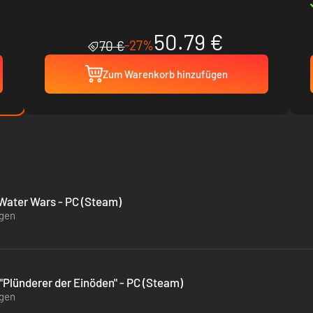
50.79 €
-27%
70 €
Zum Warenkorb hinzufügen
Water Wars - PC (Steam)
ügen
Plünderer der Einöden" - PC (Steam)
ügen