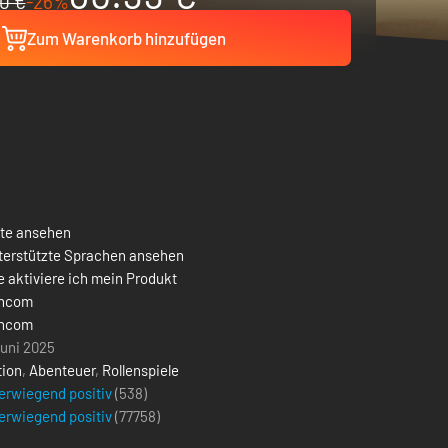
0 €
-26%
Zum Warenkorb hinzufügen
ste ansehen
terstützte Sprachen ansehen
 aktiviere ich mein Produkt
ncom
ncom
Juni 2025
tion
,
Abenteuer
,
Rollenspiele
erwiegend positiv
(538)
erwiegend positiv
(
77758
)